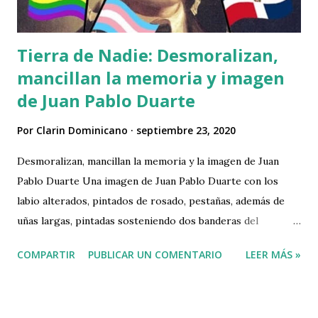
Tierra de Nadie: Desmoralizan,
mancillan la memoria y imagen
de Juan Pablo Duarte
Por
Clarin Dominicano
septiembre 23, 2020
Desmoralizan, mancillan la memoria y la imagen de Juan
Pablo Duarte Una imagen de Juan Pablo Duarte con los
labio alterados, pintados de rosado, pestañas, además de
uñas largas, pintadas sosteniendo dos banderas del
colectivo LGBT circula en las redes sociales, sin que nadie
COMPARTIR
PUBLICAR UN COMENTARIO
LEER MÁS »
del gobierno se haya pronunciado sobre esa acción
repugnante y perversa, ni han tomado medidas contra la
persona que publicó esas fotos El responsable de publicar