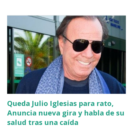
la oposición, el PRM condenaba el abultado presupuesto
que mantenían los gobiernos del Partido de la Liberación
Dominicana a causa de lo que consideraban corrupción y
despilfarro, por lo que cuestionó que, ahora en el poder, el
PRM no haya considerado reestructurar el presupuesto
para eliminar tales excesos antes de propiciar más
endeudamiento. Moreno planteó que el gobierno también
tenía las opciones de buscar una modificación del contrato
con la Barrick Gold para aumentar el beneficio que percibe
el Estado por la venta del oro, así como gestionar con el
sector financiero y grupos empre...
Queda Julio Iglesias para rato,
Anuncia nueva gira y habla de su
salud tras una caída