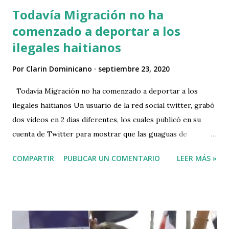
las fotos es un usuario de Instagram, de nombre Fernando
Todavía Migración no ha
Santos, quien posa en traje de baño en su foto de perfil. Se
comenzado a deportar a los
recuerda que por una acción muy inferior a esa, el cantante
ilegales haitianos
de musica urbana mejor conocido como El Alfa,fué
castigado por las autoridades dominicanas, poniendolo a
Por
Clarin Dominicano
septiembre 23, 2020
barrer en la Plaza de la Bandera por 2 semanas.
Todavía Migración no ha comenzado a deportar a los
ilegales haitianos Un usuario de la red social twitter, grabó
dos videos en 2 dias diferentes, los cuales publicó en su
cuenta de Twitter para mostrar que las guaguas de
Migración aún no se han movido para deportar los ilegales
COMPARTIR
PUBLICAR UN COMENTARIO
LEER MÁS »
haitianos como prometió el Director General de Migración
Enrique García. Segundo día que bajo a migración y me
encuentro que todas las unidades que sirven para deportar
haitianos, siguen estacionadas en el mismo lugar, lo que si
están es regularizando a toda máquina en la parte de atrás