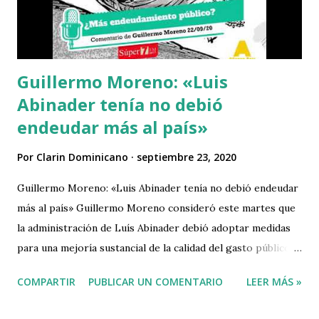
Guillermo Moreno: «Luis
Abinader tenía no debió
endeudar más al país»
Por
Clarin Dominicano
septiembre 23, 2020
Guillermo Moreno: «Luis Abinader tenía no debió endeudar
más al país» Guillermo Moreno consideró este martes que
la administración de Luís Abinader debió adoptar medidas
para una mejoría sustancial de la calidad del gasto público
antes de recurrir al endeudamiento público como hizo con
COMPARTIR
PUBLICAR UN COMENTARIO
LEER MÁS »
la emisión de bonos soberanos por valor de 3,800 millones
de dólares. El presidente de Alianza País refirió que, desde