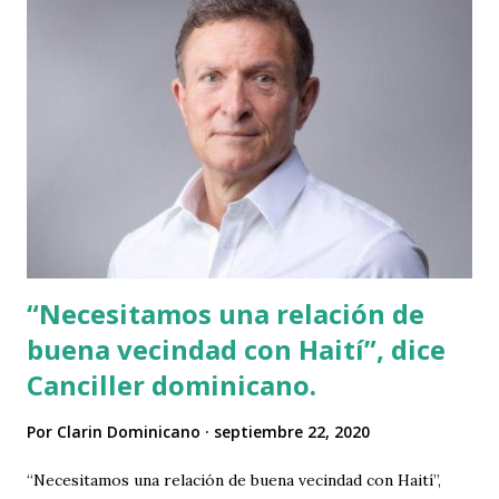
derecho ante el venezolano José Ruiz empujó a César
Hernández y a Francisco Lindor, desatando la celebración
en el plato. Cleveland avanzó a los playoffs por cuarta vez
en cinco años. El puertorriqueño Lindor había acercado a
los Indios a una carrera con un doblete cuando había dos
outs, empujando a su coterráneo Roberto Pérez, quien
comenzó el inning como corredor automático en segunda.
Matt Foster (5-1) regaló un boleto al venezolano
Hernández, Ruiz llegó a la loma y recibió el leñazo que puso
f...
“Necesitamos una relación de
buena vecindad con Haití”, dice
Canciller dominicano.
Por
Clarin Dominicano
septiembre 22, 2020
“Necesitamos una relación de buena vecindad con Haití”,