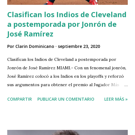
Clasifican los Indios de Cleveland
a postemporada por Jonrón de
José Ramírez
Por
Clarin Dominicano
septiembre 23, 2020
Clasifican los Indios de Cleveland a postemporada por
Jonrón de José Ramírez MIAMI.- Con un fenomenal jonrón,
José Ramírez colocó a los Indios en los playoffs y reforzó
sus argumentos para obtener el premio al Jugador Más
Valioso de la Liga Americana. El dominicano sacudió un
COMPARTIR
PUBLICAR UN COMENTARIO
LEER MÁS »
jonrón de tres carreras cuando había dos outs de la décima
entrada, y Cleveland se impuso el martes 5-3 a los Medias
Blancas de Chicago, para asegurar su boleto de
postemporada. El garrotazo de Ramírez por todo el jardín