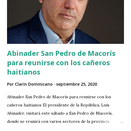
carretera que conduce al pueblo de Jarabacoa”, especificó el
denunciantes. En las fotografías recibidas, se observan
cientos de árboles talados y un grupo de personas
caminado cerca de ellos. Fuente: Listín Diario
Abinader San Pedro de Macorís
para reunirse con los cañeros
haitianos
Por
Clarin Dominicano
septiembre 25, 2020
Abinader San Pedro de Macorís para reunirse con los
cañeros haitianos El presidente de la República, Luis
Abinader, visitará este sábado a San Pedro de Macorís,
donde se reunirá con varios sectores de la provincia
oriental. Según una nota de prensa de la Presidencia, el