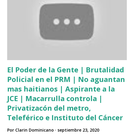
YouTube, donde acumula un total de 15, 771,756 vistas. Entre
otras personalidades que han utilizado esta pegajosa
canción para viralizar sus videos está Gianluca Vacchi junto
a su pareja, la modelo Sharon Fonseca, de igual manera la
cantante mexicana Thalia y el actor español Mario Casas.
Esto ha impulsado a que Omega vuelva a estar en los
titulares por su trabajo musical, dejando destacar el talen...
El Poder de la Gente | Brutalidad
Policial en el PRM | No aguantan
mas haitianos | Aspirante a la
JCE | Macarrulla controla |
Privatizacón del metro,
Teleférico e Instituto del Cáncer
Por
Clarin Dominicano
septiembre 23, 2020