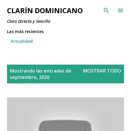
Ir al contenido principal
CLARÍN DOMINICANO
Claro Directo y Sencillo
Las más recientes
Actualidad
E
Mostrando las entradas de
MOSTRAR TODO
n
septiembre, 2020
t
r
a
d
a
s