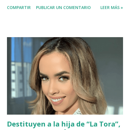
perseguidos por agentes policiales luego de que atracaran
COMPARTIR
PUBLICAR UN COMENTARIO
LEER MÁS »
un miembro del Ejército Dominicano, la mañana de este
miércoles, en el municipio de Vallejuelo. El menor fue
identificado por las autoridades como José David Montero
Mora, hijo del señor Julito Montero, el cual reside en el
distrito municipal de Jorgillo. La Policía informó que andan
tras la búsqueda de los dos haitianos implicados en los dos
hechos. El cuerpo del infante se encuentra en la morgue
del hospital municipal de Vallejuelo. Este nuevo asesinato
de un niño ahora se suma a la matanza atróz de decenas de
dominicanos que han perecido a manos de haitianos en los
últimos 2 meses, Con este último asesinato cometido por
los nacionales haitianos suman 17 los muertos y mas de 20
las victimas de los crí...
Destituyen a la hija de “La Tora”,