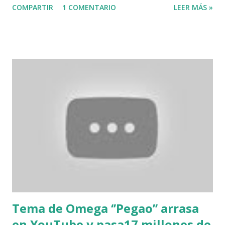
COMPARTIR
1 COMENTARIO
LEER MÁS »
mandatario llegará a San Pedro alrededor de las 9:00 de la
mañana y visitará al obispo monseñor Santiago Rodríguez.
Posteriormente, tendrá un encuentro con la confraternidad
de pastores de iglesias evangélicas. Luego, el presidente
Abinader se reunirá con ex trabajadores cañeros, que
durante años han estado reclamando del Estado el
otorgamiento de sus pensiones. Esta actividad será en los
alrededores del ingenio Porvenir. Al mediodía, Abinader
visitará el Parque Industrial de la Zona Franca de San Pedro,
en este lugar el mandatario inaugurará tres nuevas naves, y
visitará el área de la bodega, conforme a la nota. La agenda
del mandatario en San Pedro de Macorís también incluye
una visita al puerto, junto a varios fu...
Tema de Omega ‘’Pegao’’ arrasa
en YouTube y pasa17 millones de