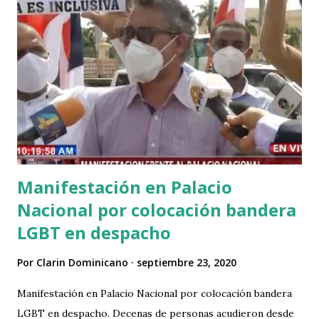
de migración, más haitianos que nunca, pueblo más pendejo
.🇩🇴🤪 pic.twitter.com/KeCvcoMg0j — Manolo Hernandez
(@ManoloH50450283) September 22, 2020
Manifestación en Palacio
Nacional por colocación bandera
LGBT en despacho
Por
Clarin Dominicano
septiembre 23, 2020
Manifestación en Palacio Nacional por colocación bandera
LGBT en despacho. Decenas de personas acudieron desde