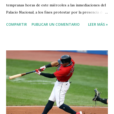
tempranas horas de este miércoles a las inmediaciones del
Palacio Nacional, a los fines protestar por la presencia de
una bandera con los colores del grupo LGTB en un
COMPARTIR
PUBLICAR UN COMENTARIO
LEER MÁS »
despacho de la casa de Gobierno. Así los publicó esta
mañana el Nuevo Diario . La convocatoria fue realizada por
el exdiputado Carlos Peña a través de su organización
política, Generación de Servidores. Se espera que el
también pastor acuda a la manifestación en las próximas
horas. La convocatoria surgió varios días después de la
controversia generada por la presencia de una bandera con
los colores del grupo LGBT en uno de los despachos del
Palacio Nacional. La semana pasada la viceministra
administrativa de la Presidencia Dilia Leticia Jorge Mera
posteó en su cuenta de Twitter una foto de su despacho en
la que se observa la bandera LGTB junto a la dominicana. La
imagen estuvo acompañada con el mensaje “en ...