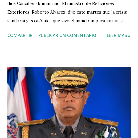
dice Canciller dominicano. El ministro de Relaciones
Exteriores, Roberto Álvarez, dijo este martes que la crisis
sanitaria y económica que vive el mundo implica una mayor
importancia estratégica para la política exterior y
COMPARTIR
PUBLICAR UN COMENTARIO
LEER MÁS »
comercial de República Dominicana. En ese contexto,
planteó que es esencial que este país establezca una
relación de buena vecindad con Haití y rescate sus lazos con
los países del Caribe, integrados en Caricom. Aseguró que
el Caribe es el espacio geográfico natural para República
Dominicana y en general el país ha vivido de espalda a él.
Para referirse a la importancia que tiene el Caribe para los
dominicanos se valió de los números. Dijo que de los
primeros diez países con los cuales esta nación tiene
intercambio comercial favorable, cinco son caribeños.
Calculó que en 2018 República Dominicana exportó al
Caribe 65% más (exceptuando a Haití, como país de