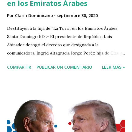
en los Emiratos Árabes
Por
Clarin Dominicano
septiembre 30, 2020
Destituyen a la hija de “La Tora”, en los Emiratos Árabes
Santo Domingo RD .- El presidente de República Luis
Abinader derogó el decreto que designada a la
comunicadora, Ingrid Altagracia Jorge Peréz hija de Claudia
Pérez “La Tora”, como primera secretaria en la Embajada
COMPARTIR
PUBLICAR UN COMENTARIO
LEER MÁS »
de la República Dominicana en los Emiratos Árabes. La
información está contenida en el decreto No. 510-20.
Asimismo, en el mismo decreto fueron cancelados 49
funcionarios más que estaban designados en el servicio
exterior en el que figuran Yaniris Inmaculada Ortega López
tercera secretaria en la embajada de la República
Dominicana en El Salvador, Maryelin Haeckerina Didiez
Ogando, primera secretaria en la Embajada de la República