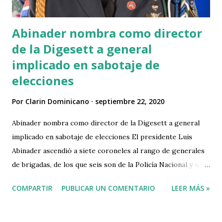
Caricom) que a los 45 millones de habitantes de Centroa...
Abinader nombra como director
de la Digesett a general
implicado en sabotaje de
elecciones
Por
Clarin Dominicano
septiembre 22, 2020
Abinader nombra como director de la Digesett a general
implicado en sabotaje de elecciones El presidente Luis
Abinader ascendió a siete coroneles al rango de generales
de brigadas, de los que seis son de la Policía Nacional y uno
de la Fuerza Aérea de la República Dominicana. Con el
COMPARTIR
PUBLICAR UN COMENTARIO
LEER MÁS »
decreto 490-20 fue designado el general de brigada Ramón
Antonio Guzmán Peralta de la Policía Nacional a director
general de Seguridad de Transito y Trasporte Terrestre