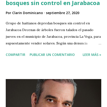
bosques sin control en Jarabacoa
Por
Clarin Dominicano
septiembre 27, 2020
Grupo de haitianos depredan bosques sin control en
Jarabacoa Decenas de árboles fueron talados el pasado
jueves en el municipio de Jarabacoa, provincia La Vega, para
supuestamente vender solares. Según una denuncia
realizada a este medio, el hecho ocurrió en los terrenos
COMPARTIR
PUBLICAR UN COMENTARIO
LEER MÁS »
colindantes del proyecto “Alpes Dominicanos” en Jarabacoa,
y aparentemente fue ejecutado por un grupo de haitianos.
De acuerdo a informaciones suministradas por el
denunciante, se talaron docenas de pinos y árboles
autóctonos de la zona, así como otras especies. “Un gran
abuso al parecer para vender solares en una zona de
cobertura de pinos criollos totalmente virgen porque
ocurrió en colinda con el sendero ecológico que es la