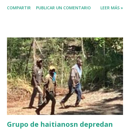
cruzado para saber a quien dárselo. “Nosotros vamos a
COMPARTIR
PUBLICAR UN COMENTARIO
LEER MÁS »
proceder y vamos a resolver esa demanda de tantos años
con justicia de personas, que después de trabajar toda su
vida y no le han entregado las prestaciones que le
corresponde”, afirmó. Manifestó que está trabajando y
estudiando el asunto con un sistema para hacer la justicia
que no se le ha hecho a los trabajadores de la caña. Desde
el 1996, cuando se privatizaron los ingenios de la industria
azucarera, tienen décadas reclamando sus prestaciones.
También se comprometió a ayudar otros pensionados que
no pueden trabajar y necesitan recursos para mantenerse.
Luis Abinader ofreció esta declaración durante su visita a
San Pedro de Macorís, donde sostuvo un encuentro con
trabajadores de la caña.
Grupo de haitianosn depredan