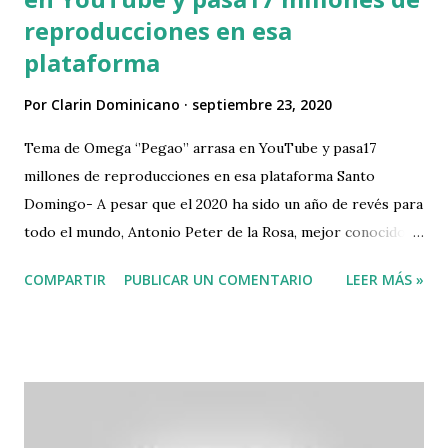
reproducciones en esa
plataforma
Por
Clarin Dominicano
septiembre 23, 2020
Tema de Omega ‘’Pegao’’ arrasa en YouTube y pasa17
millones de reproducciones en esa plataforma Santo
Domingo- A pesar que el 2020 ha sido un año de revés para
todo el mundo, Antonio Peter de la Rosa, mejor conocido
como Omega el fuerte ha vivido sus mejores momentos
COMPARTIR
PUBLICAR UN COMENTARIO
LEER MÁS »
luego de tener años dándose a conocer por sus problemas
judiciales. El mambero es una tendencia en la afamada red
de videos cortos TikTok por la canción ‘’Pegao’’, donde
personalidades, como Joe Jonas y Sophie Turner, han
utilizado el audio para entretener a sus seguidores,
llevando el éxito a una explosión de reproducciones en