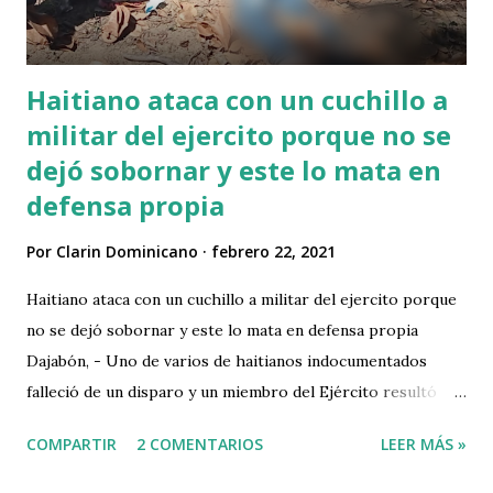
Haitiano ataca con un cuchillo a
militar del ejercito porque no se
dejó sobornar y este lo mata en
defensa propia
Por
Clarin Dominicano
febrero 22, 2021
Haitiano ataca con un cuchillo a militar del ejercito porque
no se dejó sobornar y este lo mata en defensa propia
Dajabón, - Uno de varios de haitianos indocumentados
falleció de un disparo y un miembro del Ejército resultó
herido por arma blanca, durante incidente cuando una
COMPARTIR
2 COMENTARIOS
LEER MÁS »
caravana de haitianos trataron de penetrar a territorio
dominicano por la fuerza en esta parte de la frontera. La