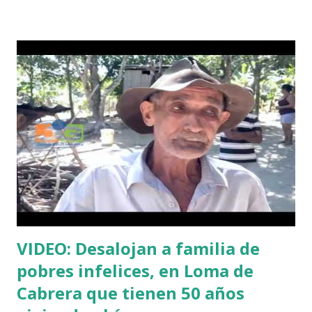
víctima fue identificada como Pablo Jean, quien fue herido
de bala en el pecho, mientras que el militar herido en una
de sus manos, fue identificado como Pedro Galva, quien
prestaba servicio en el puesto conocido como Libertador,
del sector la Bomba, al sur de la ciudad de Dajabón donde
ocurrió el hecho. De acuerdo a los informes, en el lugar se
produjo una balacera, y los militares tuvieron que ser
reforzados por miembros del décimo batallón, detener el
grupo que intento cruzar la frontera que divide el río
masacre con Juana Méndez. Según se informó la víctima era
el cabecilla guía del grupo, l...
VIDEO: Desalojan a familia de
pobres infelices, en Loma de
Cabrera que tienen 50 años