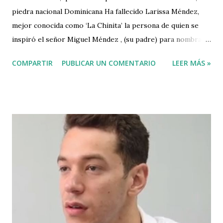
piedra nacional Dominicana Ha fallecido Larissa Méndez,
mejor conocida como ‘La Chinita’ la persona de quien se
inspiró el señor Miguel Méndez , (su padre) para nombrar
la piedra azul ( Larimar ) ó piedra nacional dominicana
COMPARTIR
PUBLICAR UN COMENTARIO
LEER MÁS »
cuando la descubrió en el año 1974 en las costas de
Bahoruco en el sur de la República Dominicana. El señor
Mendez llamó «Larimar», (La piedra del amor), «Lari» en
honor a su bella hija, «Larissa, y «Mar» por las majestuosas
aguas turquesas del Mar mas bello del mundo, el Mar
Caribe. LARIMAR es una rara variedad de Pectolita, semi-
preciosa, encontrada solo en el suroeste de la República
Dominicana. Su coloración varía en un una gama que
contiene blanco, azul claro, azul verdoso y azul profundo.
Fue declarada la piedra nacional de la República Dominicana
con la ley No. 296 del 4 de noviembre del año 2011. En el año
2018 el Congreso Nacional declaró el 22 de noviembre de