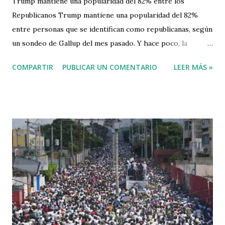
Trump mantiene una popularidad del 82% entre los
Republicanos Trump mantiene una popularidad del 82%
entre personas que se identifican como republicanas, según
un sondeo de Gallup del mes pasado. Y hace poco, la
Universidad de Monmouth concluyó que el 72% de los
COMPARTIR
PUBLICAR UN COMENTARIO
LEER MÁS »
republicanos siguen creyendo en fervientemente en Trump,
y que el actual presidente Joe Biden, sólo ganó las
elecciones de noviembre por un fraude electoral
generalizado. A juzgar por los datos más objetivos, Trump
conserva un férreo control sobre el Partido Republicano y
su futuro. Incluso antes de la crisis, el cofundador Reed
Galen reconoció que el trumpismo está ganando. “El lado
autoritario del Partido Republicano es el lado dominante”,
dijo. “Tienen el impulso. Por ahora, tienen el dinero”. De
otro lado llena de frustración, Sarah Longwell, estratega
republicana y que lidera el grupo antitrump conocido como