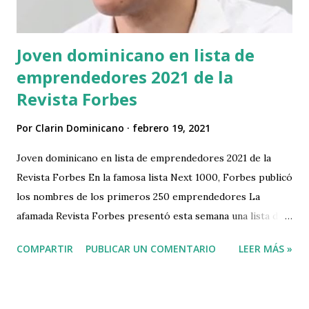
cada año como «Día Nacional del La...
Joven dominicano en lista de
emprendedores 2021 de la
Revista Forbes
Por
Clarin Dominicano
febrero 19, 2021
Joven dominicano en lista de emprendedores 2021 de la
Revista Forbes En la famosa lista Next 1000, Forbes publicó
los nombres de los primeros 250 emprendedores La
afamada Revista Forbes presentó esta semana una lista de
250 emprendedores del 2021. Next 1000 es una lista de
COMPARTIR
PUBLICAR UN COMENTARIO
LEER MÁS »
innovadores y líderes de pequeñas empresas e industrias
en EE.UU. que están redefiniendo lo que significa construir
y administrar un negocio, en medio de una crisis económica