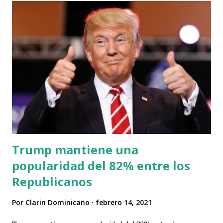
sol, los testigos no pudieron ver los detalles del vehículo,
según informó la policía del condado de Nassau, donde tuvo
lugar el suceso. El padre de la estrella musical fue
trasladado a un hospital local en estado crítico, pero
falleció. El Departamento de Homicidios están investigando
el atropello, que se produjo entre la calle Roslyn y la
avenida Raff. Se cree que Minaj, cuyo nombre real es Onika
Tanya Maraj, tenía una relación complicada con su padre, y
por el moment...
Trump mantiene una
popularidad del 82% entre los
Republicanos
Por
Clarin Dominicano
febrero 14, 2021