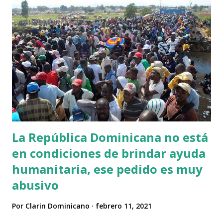
testigos emprendieron la búsqueda de la posible causa y
descubrieron en un edificio cercano un saco con 'zelionka'
en polvo, una sustancia de color verde que se emplea a
menudo como antiséptico en este país. Al parecer los
animales, que frecuentan ese lugar para refugiarse y
descansar, entraron accidentalmente en contacto con ese
producto repetidas veces. Los miembros de una asociación
protectora de animales local que acudiero...
La República Dominicana no está
en condiciones de brindar ayuda
humanitaria, ese pedido es muy
abusivo
Por
Clarin Dominicano
febrero 11, 2021