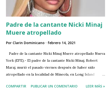
Padre de la cantante Nicki Minaj
Muere atropellado
Por
Clarin Dominicano
febrero 14, 2021
Padre de la cantante Nicki Minaj Muere atropellado Nueva
York (EFE).- El padre de la cantante Nicki Minaj, Robert
Maraj, murió el pasado viernes después de haber sido
atropellado en la localidad de Mineola, en Long Island
(Nueva York), informaron este domingo los medios locales.
COMPARTIR
PUBLICAR UN COMENTARIO
LEER MÁS »
Según la página web TMZ, especializada en noticias de
celebridades, Maraj, de 64 años, fue atropellado por un
vehículo el viernes sobre las 18.00 hora local (23.00 GMT),
tras lo que el conductor se dio a la fuga. Al haber caído ya el