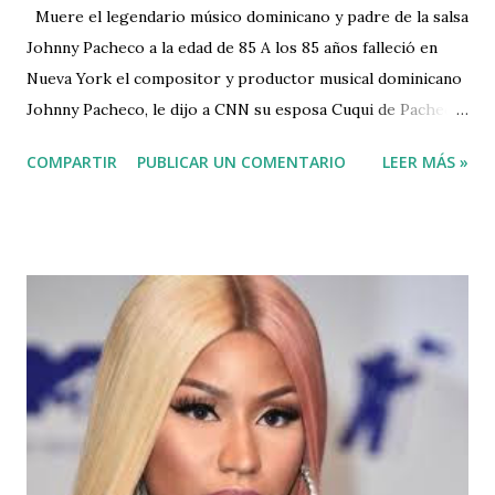
Muere el legendario músico dominicano y padre de la salsa
Johnny Pacheco a la edad de 85 A los 85 años falleció en
Nueva York el compositor y productor musical dominicano
Johnny Pacheco, le dijo a CNN su esposa Cuqui de Pacheco.
Considerado por los expertos y amantes de la música latina
COMPARTIR
PUBLICAR UN COMENTARIO
LEER MÁS »
como uno de los padres de la salsa, Pacheco creó en los
años 60 la disquera Fania Records y luego, la orquesta Fania
All Stars, por donde posteriormente pasaron los artistas
más grandes de la música caribeña y se lanzaron al
estrellato muchos músicos nuevos. Pacheco llevaba varios
días hospitalizado en un centro médico de Nueva York con
problemas respiratorios.