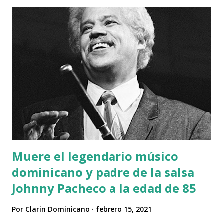
sin precedentes, y entre ellos se encuentra el dominicano
Sebastián Jiménez, CEO de Rillavoice. Jimenez se mudó a
Miami a los 17 años para terminar su último año de la
secundaria en un colegio jesuita, lugar donde conoció a sus
dos cofundadores. Luego de graduarse partió hacia Nueva
York para estudiar en la NYU donde comenzó en la carrera
de política, pero luego decidió cambiarse a negocios,
concentrándose en Data Science. Tras finalizar sus estudios
en 2018 aplicó para un programa en la universidad que
financia los 10 mejores proyectos de empre...
Muere el legendario músico
dominicano y padre de la salsa
Johnny Pacheco a la edad de 85
Por
Clarin Dominicano
febrero 15, 2021