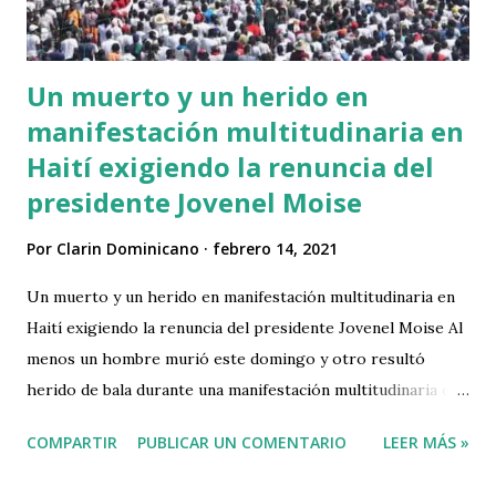
Defendiendo Juntos la Democracia, demostró una vez más
su férreo odio contra Trump cuando de forma muy
despectiva y ...
Un muerto y un herido en
manifestación multitudinaria en
Haití exigiendo la renuncia del
presidente Jovenel Moise
Por
Clarin Dominicano
febrero 14, 2021
Un muerto y un herido en manifestación multitudinaria en
Haití exigiendo la renuncia del presidente Jovenel Moise Al
menos un hombre murió este domingo y otro resultó
herido de bala durante una manifestación multitudinaria en
la capital de Haití, convocada para exigir la renuncia del
COMPARTIR
PUBLICAR UN COMENTARIO
LEER MÁS »
presidente Jovenel Moise. El cadáver del hombre yacía
carbonizado en plena calle, bajo el chasis de su motocicleta