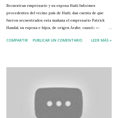
Secuestran empresario y su esposa Haití Informes
procedentes del vecino país de Haití, dan cuenta de que
fueron secuestrados esta mañana el empresario Patrick
Handal, su esposa e hijos, de origen Árabe, cuando se
dirigían hacia RD. De acuerdo a los informes, el rapto se
COMPARTIR
PUBLICAR UN COMENTARIO
LEER MÁS »
produjo en la carretera de la localidad de Malpasse, cuando
se dirigían hacia la ciudad de Santo Domingo en la República
Dominicana, donde también tienen negocios. Daniel
Hudicourt, quien se encontraba con varias personas en
otro vehículo, dijo que los delincuentes solo les despojaron
de todas las partencias. Se desconoce de momento si
también huyeron con el vehículo en que viajaban Patrick
Handal y su familia. Fuente: Felix Victorino