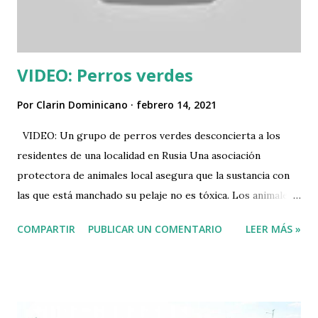
VIDEO: Perros verdes
Por
Clarin Dominicano
febrero 14, 2021
VIDEO: Un grupo de perros verdes desconcierta a los
residentes de una localidad en Rusia Una asociación
protectora de animales local asegura que la sustancia con
las que está manchado su pelaje no es tóxica. Los animales
están vacunados y llevan un chip de monitoreo, explican. Un
COMPARTIR
PUBLICAR UN COMENTARIO
LEER MÁS »
grupo de perros callejeros de color verde fue visto
rondando en inmediaciones de un hospital en la región rusa
de Podolsk, en la provincia de Moscú. El hecho llamó de
inmediato la atención de los vecinos, que no tardaron en
compartir fotos y videos en las redes sociales. Varios