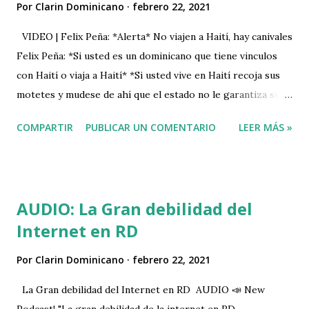
Por
Clarin Dominicano
febrero 22, 2021
VIDEO | Felix Peña: *Alerta* No viajen a Haití, hay canivales
Felix Peña: *Si usted es un dominicano que tiene vinculos
con Haití o viaja a Haití* *Si usted vive en Haití recoja sus
motetes y mudese de ahí que el estado no le garantiza su
seguridad*. *Si usted viaja a Haití lo hace bajo su propia
COMPARTIR
PUBLICAR UN COMENTARIO
LEER MÁS »
responsabilidad*. *El gobierno dominicano debe emitir un
comunicado advirtiendole a los dominicanos de no viajar a
Haití*. VIDEO
AUDIO: La Gran debilidad del
Internet en RD
Por
Clarin Dominicano
febrero 22, 2021
La Gran debilidad del Internet en RD AUDIO 📣 New
Podcast! "La gran debilidad de la internet en RD.