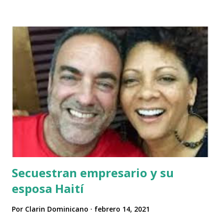
todavía en llamas, en la zona de Delmas, según constató Efe,
después de que personas no identificadas le hayan prendido
fuego. Según testigos consultados por medios locales, el
hombre fue baleado por un miembro de una banda armada,
supuestamente favorable al Gobierno de Moise. Un
reciente informe de la ONU denunció que la violencia de las
bandas, a sueldo del Gobierno o de la oposición, ha sido
creciente en las manifestaciones de los últimos años, en las
que intervienen con el fin de sembrar el caos. Según datos
del informe, en 2019 las bandas fueron responsables de al
menos 67 asesinatos y 33...
Secuestran empresario y su
esposa Haití
Por
Clarin Dominicano
febrero 14, 2021