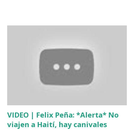
cinematográficos fueron interceptados y asaltados por un
grupo fuertemente armado en Haití. El asalto dejó como
resultado dos técnicos cinematográficos y un intérprete
haitiano secuestrados y el robo de un camión que ocupaba
parte de los equipos de trabajo de la compañía. Los
técnicos secuestrados son dos hermanos de nacionalidad
dominicana, identificados como Michael Enrique Campusano
Feliz y Antonio Gerer Campusano Feliz. PULSA AQU Í
PARA VER MÁS
VIDEO | Felix Peña: *Alerta* No
viajen a Haití, hay canivales