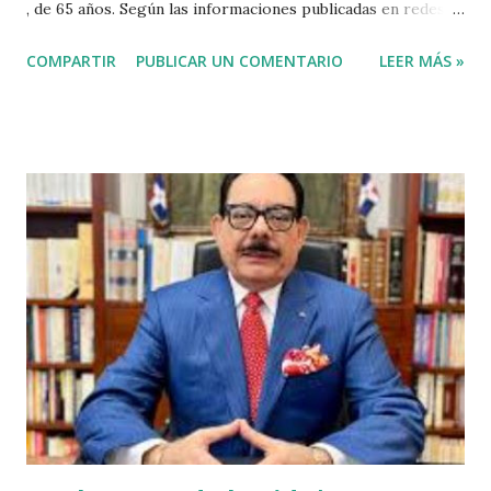
, de 65 años. Según las informaciones publicadas en redes
sociales el agricultor habia vendido unos aguacates, por lo
COMPARTIR
PUBLICAR UN COMENTARIO
LEER MÁS »
que el haitiano de inmediato se puso al acecho del
agricultor, esperó y lo asesinó para robarle pensando que
el agricultor tenía dinero. Tambien se dice que el haitiano
le debia dinero al occiso y este se negó a prestarle más
dinero, por lo que este a su vez se mantuvo esperando el
momento oportuno para cometer el hecho y asaltarlo,
según versiones el haitiano era adicto a las drogas y por
eso le pidió el dinero prestado. Las versiones de los
comunitarios indican que el asesino tenía su ropa empapada
de sangre y que éste se bañó y de dejó las ropas
ensangrentada tirada en el lugar donde vivía, luego empredi
ó la huida. Éste es solo uno de múltiples asesinatos
cometidos por haiti...