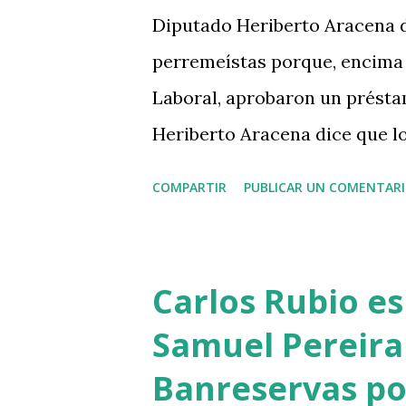
d
Diputado Heriberto Aracena d
a
perremeístas porque, encima 
s
Laboral, aprobaron un présta
Heriberto Aracena dice que lo
perremeístas porque, encima 
COMPARTIR
PUBLICAR UN COMENTAR
Laboral, aprobaron un préstamo
https://t.co/gtMmNHJlEu #R
#NoticiasRD pic.twitter.com/QAk
Carlos Rubio e
(@Agenda0riental) May 21, 20
Samuel Pereira
Banreservas po