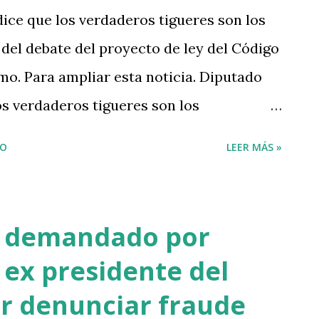
ice que los verdaderos tigueres son los
del debate del proyecto de ley del Código
mo. Para ampliar esta noticia. Diputado
s verdaderos tigueres son los
del debate del proyecto de ley del Código
IO
LEER MÁS »
. Para ampliar esta noticia, visite:
epúblicaDominicana #Noticias
hOYhP9z — 𝘼𝙜𝙚𝙣𝙙𝙖 𝙊𝙧𝙞𝙚𝙣𝙩𝙖𝙡
s demandado por
26
 ex presidente del
r denunciar fraude