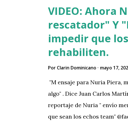
de la Aventura” #GobiernoL
VIDEO: Ahora Nu
pic.twitter.com/QiKd0tQiR7 
rescatador" Y "
16, 2026 Samuel Pereyra inte
impedir que los
contra Carlos Rubio en una c
rehabiliten.
documento judicial presentad
daños superiores a US$50 mil
Por
Clarin Dominicano
mayo 17, 20
declaraciones en redes pic.
"M ensaje para Nuria Piera, m
(@JaimeRinconRD) May 17, 202
algo" . Dice Juan Carlos Martí
reportaje de Nuria " envío m
que sean los echos team" @fad
No sabía que ayudar a las per