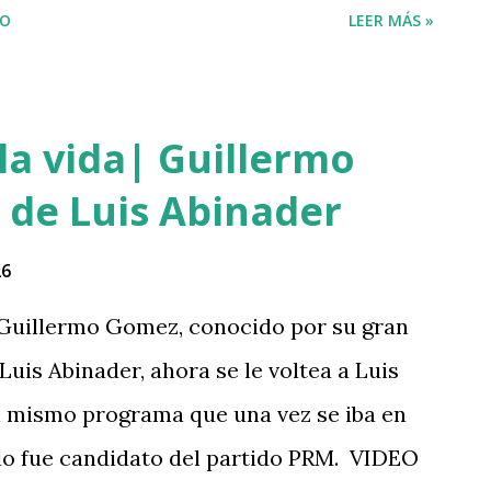
IO
LEER MÁS »
4 Dios con nosotros. " @luisabinader el
 te mandó a decir algo escúchalo Nuria".
agram A post shared by Juan carlos
la vida| Guillermo
ador528) Mas abajo de dejamos el video
 de Luis Abinader
 PARTE 1 PARTE 2
26
Guillermo Gomez, conocido por su gran
Luis Abinader, ahora se le voltea a Luis
el mismo programa que una vez se iba en
do fue candidato del partido PRM. VIDEO