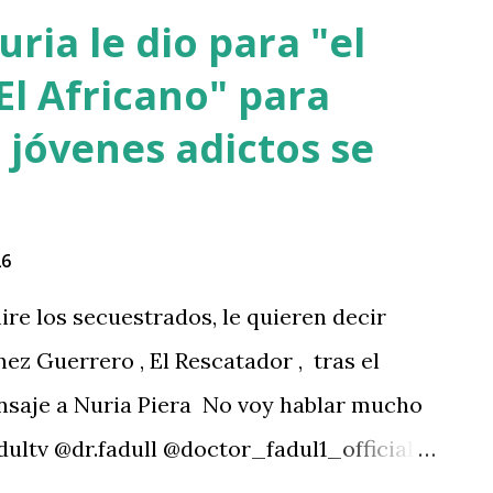
impioRD Carlos Rubio #ElPresidentedeRD
ria le dio para "el
— Carlos Rubio (@CRubioMartinezU) May
El Africano" para
rpuso una demanda civil por difamación
 jóvenes adictos se
orte de Miami-Dade, Florida, conforme al
o el 1 de mayo de 2026. La acción reclama
 por presuntas publicaciones y
26
twitter.com/Q22cIMADEx — Jaime Rincón
ire los secuestrados, le quieren decir
6 Esposa de Samuel Perey...
nez Guerrero , El Rescatador , tras el
ensaje a Nuria Piera No voy hablar mucho
ultv @dr.fadull @doctor_fadul1_official . "
sonas de mi país me iba a traer tanto