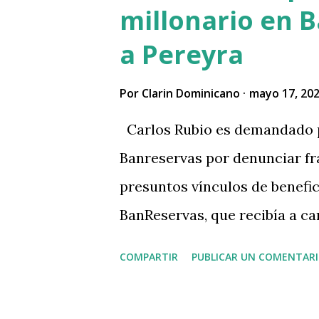
millonario en 
a Pereyra
Por
Clarin Dominicano
mayo 17, 20
Carlos Rubio es demandado p
Banreservas por denunciar fr
presuntos vínculos de benefi
BanReservas, que recibía a ca
inteligencia. pic.twitter.com
COMPARTIR
PUBLICAR UN COMENTAR
júntelo con este y mañana le 
complemente. Es una serie, de