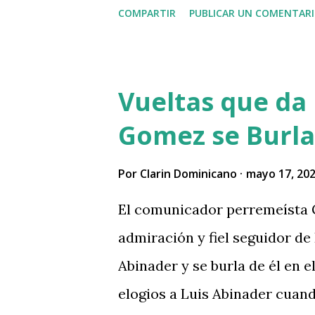
COMPARTIR
PUBLICAR UN COMENTAR
problemas Jehová" . @pecosa3
señor que pusiste en el video
VIDEO View this post on Inst
Vueltas que da 
martinez Guerrero (@elrescat
Gomez se Burla
del reportaje de Nuria Piera
Por
Clarin Dominicano
mayo 17, 20
El comunicador perremeísta 
admiración y fiel seguidor de 
Abinader y se burla de él en 
elogios a Luis Abinader cuan