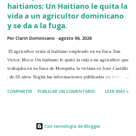
haitianos: Un Haitiano le quita la
vida a un agricultor dominicano
y se da a la fuga.
Por
Clarin Dominicano
agosto 06, 2026
El agricultor tenía al haitiano empleado en su finca. San
Victor, Moca: Un haitiano le quitó la vida a un agricultor que
trabajaba en su finca de Mosquita, la victima es José Castillo
, de 65 años. Según las informaciones publicadas en redes
sociales el agricultor habia vendido unos aguacates, por lo
COMPARTIR
PUBLICAR UN COMENTARIO
LEER MÁS »
que el haitiano de inmediato se puso al acecho del
agricultor, esperó y lo asesinó para robarle pensando que
el agricultor tenía dinero. Tambien se dice que el haitiano
le debia dinero al occiso y este se negó a prestarle más
Con tecnología de Blogger
dinero, por lo que este a su vez se mantuvo esperando el