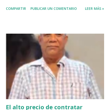
@fadultv @dr.fadull @doctor_fadul1_official . " No sabía que
COMPARTIR
PUBLICAR UN COMENTARIO
LEER MÁS »
ayudar a las personas de mi país me iba a traer tanto
problemas Jehová" . @pecosa34 Dios con nosotros. "
@luisabinader el señor que pusiste en el video te mandó a
decir algo escúchalo Nuria". VIDEO View this post on
Instagram A post shared by Juan carlos martinez Guerrero
(@elrescatador528) Mas abajo de dejamos el video del
reportaje de Nuria Piera PARTE 1 PARTE 2
El alto precio de contratar