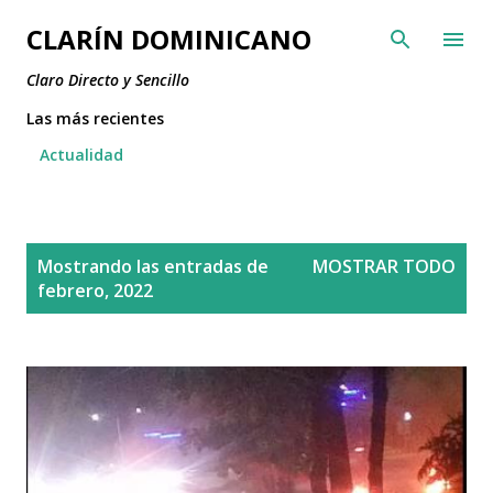
Ir al contenido principal
CLARÍN DOMINICANO
Claro Directo y Sencillo
Las más recientes
Actualidad
E
Mostrando las entradas de
MOSTRAR TODO
n
febrero, 2022
t
r
a
d
a
s