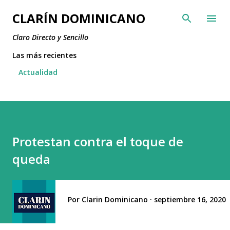
Ir al contenido principal
CLARÍN DOMINICANO
Claro Directo y Sencillo
Las más recientes
Actualidad
Protestan contra el toque de
queda
Por
Clarin Dominicano
septiembre 16, 2020