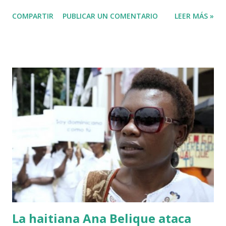
@fadultv @dr.fadull @doctor_fadul1_official . " No sabía que
COMPARTIR
PUBLICAR UN COMENTARIO
LEER MÁS »
ayudar a las personas de mi país me iba a traer tanto
problemas Jehová" . @pecosa34 Dios con nosotros. "
@luisabinader el señor que pusiste en el video te mandó a
decir algo escúchalo Nuria". VIDEO View this post on
Instagram A post shared by Juan carlos martinez Guerrero
(@elrescatador528) Mas abajo de dejamos el video del
reportaje de Nuria Piera PARTE 1 PARTE 2
La haitiana Ana Belique ataca