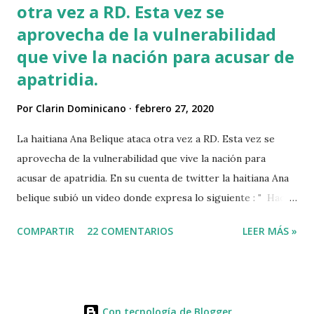
otra vez a RD. Esta vez se
aprovecha de la vulnerabilidad
que vive la nación para acusar de
apatridia.
Por
Clarin Dominicano
febrero 27, 2020
La haitiana Ana Belique ataca otra vez a RD. Esta vez se
aprovecha de la vulnerabilidad que vive la nación para
acusar de apatridia. En su cuenta de twitter la haitiana Ana
belique subió un video donde expresa lo siguiente : " Hace
tiempo que la democracia del país está en riesgo, cada día
COMPARTIR
22 COMENTARIOS
LEER MÁS »
cuando nos niegan derechos básicos, derechos
fundamentales, derechos económicos, sociales y políticos,
estas violaciones atentan contra la democracia de la nación.
Sigamos despertando!" Además del comentario publicó un
Con tecnología de Blogger