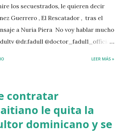
ire los secuestrados, le quieren decir
nez Guerrero , El Rescatador , tras el
ensaje a Nuria Piera No voy hablar mucho
dultv @dr.fadull @doctor_fadul1_official
 personas de mi país me iba a traer tanto
IO
LEER MÁS »
4 Dios con nosotros. " @luisabinader el
 te mandó a decir algo escúchalo Nuria".
agram A post shared by Juan carlos
de contratar
tador528) Mas abajo de dejamos el video
aitiano le quita la
 PARTE 1 PARTE 2
ultor dominicano y se