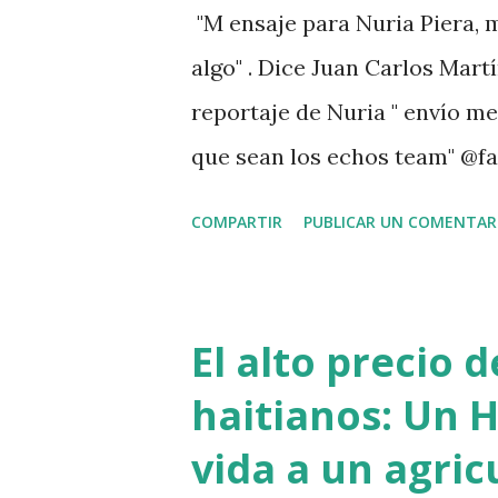
"M ensaje para Nuria Piera, m
algo" . Dice Juan Carlos Martí
reportaje de Nuria " envío m
que sean los echos team" @fa
. " No sabía que ayudar a las
COMPARTIR
PUBLICAR UN COMENTAR
problemas Jehová" . @pecosa3
señor que pusiste en el video
VIDEO View this post on Inst
El alto precio 
martinez Guerrero (@elresca
haitianos: Un H
del reportaje de Nuria Piera
vida a un agric