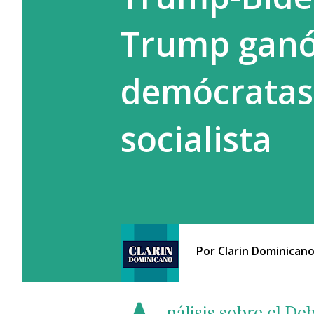
Trump ganó 
demócratas 
socialista
Por
Clarin Dominican
nálisis sobre el D