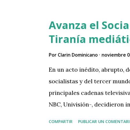
Avanza el Socia
Tiranía mediát
Por
Clarin Dominicano
noviembre 0
En un acto inédito, abrupto, 
socialistas y del tercer mundo
principales cadenas televisi
NBC, Univisión-, decidieron i
presidente Donald Trump, mie
COMPARTIR
PUBLICAR UN COMENTAR
el proceso electoral, registr