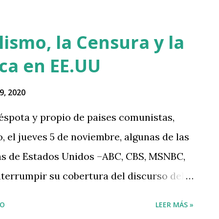
lismo, la Censura y la
ica en EE.UU
9, 2020
déspota y propio de paises comunistas,
, el jueves 5 de noviembre, algunas de las
vas de Estados Unidos –ABC, CBS, MSNBC,
nterrumpir su cobertura del discurso del
ntras éste denunciaba irregularidades en
IO
LEER MÁS »
adas por su equipo en varios estados. Leer