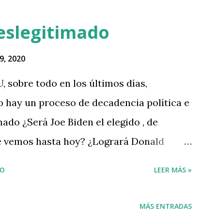
deslegitimado
9, 2020
 sobre todo en los últimos días,
 hay un proceso de decadencia política e
ado ¿Será Joe Biden el elegido , de
e vemos hasta hoy? ¿Logrará Donald
a que existieron serias irregularidades,
IO
LEER MÁS »
toria y obteniendo la reelección? Hasta
, pase lo que pase, el próximo mandatario,
MÁS ENTRADAS