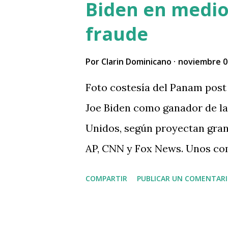
Biden en medio
d
a
fraude
s
Por
Clarin Dominicano
noviembre 0
Foto costesía del Panam post 
Joe Biden como ganador de la
Unidos, según proyectan gran
AP, CNN y Fox News. Unos com
irregularidades que llamaron
COMPARTIR
PUBLICAR UN COMENTAR
Leer Más