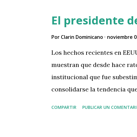
El presidente 
Por
Clarin Dominicano
noviembre 0
Los hechos recientes en EEUU,
muestran que desde hace rato
institucional que fue subestim
consolidarse la tendencia qu
Trump demostrar en la Justici
COMPARTIR
PUBLICAR UN COMENTAR
consiguiendo remontar la his
hoy, no lo sabemos. Lo que sí