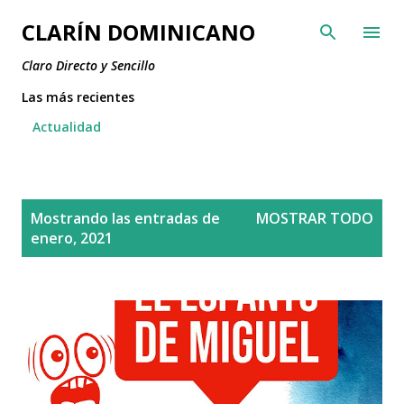
Ir al contenido principal
CLARÍN DOMINICANO
Claro Directo y Sencillo
Las más recientes
Actualidad
E
Mostrando las entradas de
MOSTRAR TODO
n
enero, 2021
t
r
a
d
a
s