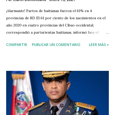
¡Alarmante! Partos de haitianas fueron el 61% en 4
provincias de RD El 61 por ciento de los nacimientos en el
año 2020 en cuatro provincias del Cibao occidental,
correspondió a parturientas haitianas, informó hoy el
director del Servicio Nacional de Salud (SNS), Mario Lama.
COMPARTIR
PUBLICAR UN COMENTARIO
LEER MÁS »
El funcionario señaló que los mismos ocurrieron en
hospitales de la red del SNS de Montecristi, Valverde,
Dajabón y Santiago Rodríguez. “La decisión de construir
hospitales en Haití con financiamiento de la comunidad
internacional, contribuirá principalmente a la salud de los
ciudadanos del vecino país y ayudará a descongestionar
nuestros centros de salud”, expuso Lama en Twitter. En tal
sentido, el director del SNS valoró como positivo el
acuerdo arribado entre el presidente Luis Abinader y su
par haitiano Jovenel Moïse, para cooperar en el marco de