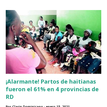
¡Alarmante! Partos de haitianas
fueron el 61% en 4 provincias de
RD
Por
Clarin Dominicano
enero 15, 2021