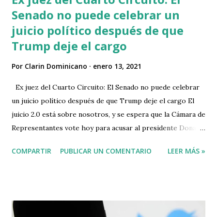
Senado no puede celebrar un
juicio político después de que
Trump deje el cargo
Por
Clarin Dominicano
enero 13, 2021
Ex juez del Cuarto Circuito: El Senado no puede celebrar
un juicio político después de que Trump deje el cargo El
juicio 2.0 está sobre nosotros, y se espera que la Cámara de
Representantes vote hoy para acusar al presidente Donald
Trump por segunda vez, con solo unos días para su
COMPARTIR
PUBLICAR UN COMENTARIO
LEER MÁS »
presidencia. Pero no espere un juicio en el Senado pronto.
El líder de la mayoría de la Cámara de Representantes,
James Clyburn, estableció un cronograma para el juicio
político el domingo, y dijo que los demócratas pueden
esperar hasta después de los primeros 100 días de Joe