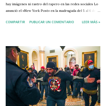
hay imágenes ni rastro del rapero en las redes sociales Lo
anunció el «New York Post» en la madrugada del 5 al 6 de
enero: Kim Kardashian (40 años) y Kanye West (43) han
COMPARTIR
PUBLICAR UN COMENTARIO
LEER MÁS »
iniciado el proceso de divorcio . Que el rapero y la estrella
de la televisión americana hacían vidas por separado desde
hace algo más de un año, era de dominio público. Y si no se
pronunciaron entonces sobre su distanciamiento, tampoco
parece que lo vayan a hacer ahora tras darse a conocer su
ruptura definitiva. En este tipo de situaciones, cuando los
personajes son públicos, lo habitual es que ambos emitan
un comunicado conjunto o que guarden silencio, todo
depende de la sintonía que haya entre ellos al inicio del
divorcio. En el caso de Kim y Kanye se unen varios factores
para que impere el silencio. Por un lado, los dos han
tratado por todos los medios de solucionar sus diferencias,
incluso durante un tiemp...