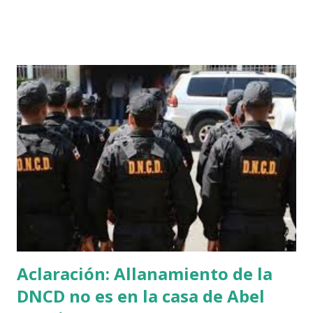
muestran los maltratos de la policía a la población
dominicana a travéz de las redes sociales en horarios del
toque de queda. Según el director de la institución, mayor
general Edward Sánchez González, alega que la mayoría de
los incidentes entre miembros policiales y civiles no
corresponden a su gestión. Indicó que las imágenes fueron
analizadas y debidamente investigadas, a fin de buscar una
solución urgente a la situación. Precisó que de continuar
dicha práctica procederán legalmente por ante los
tribunales contra los sectores que buscan afectar
negativamente la imagen de la Policía. “Queremos dejar
claro a la población para que no se deje confu...
Aclaración: Allanamiento de la
DNCD no es en la casa de Abel