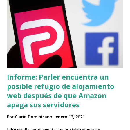
Biden en el cargo para enviar cualquier artículo de juicio
político al Senado. Biden propuso trabajar con el Senado
para su agenda por las mañanas, mientras realiza juicios de
acusación por la tarde. Nunca antes se había celebrado un
juicio en el Senado para un presidente acusado después de
que dejara el cargo, y J. Michael Luttig, ex juez de la Corte
de Apelaciones del Cuarto Circuito de los Estados Unidos,
argumentó que hacerlo...
Informe: Parler encuentra un
posible refugio de alojamiento
web después de que Amazon
apaga sus servidores
Por
Clarin Dominicano
enero 13, 2021
Informe: Parler encuentra un posible refugio de