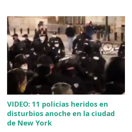
ha sido invadido y nadie hace nada al respecto", continúa
diciendo Miguel. Miguel es un laborioso dominicano quien
viajó hasta Punta Cana a hacer un trabajo él y su
compañero, pero una vez allá tristemente se tropezó con
una terrible realidad. Sí, esa cruel y rampante realidad que
existe en República Dominicana. Y, así con un velo negro
pero transparente; esa innegable realidad que se pretende
esconder, pero, que aún con la capa de las mentiras y el
cinismo, se deja ver, como los dientes de las risas más locas
y siniestras, debajo de aquel velo transparente, tal cual el...
VIDEO: 11 policias heridos en
disturbios anoche en la ciudad
de New York