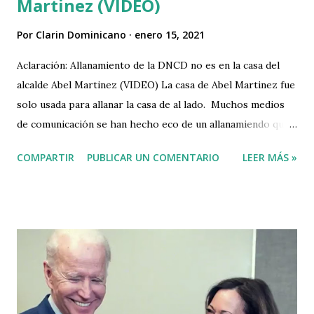
Martinez (VIDEO)
Por
Clarin Dominicano
enero 15, 2021
Aclaración: Allanamiento de la DNCD no es en la casa del
alcalde Abel Martinez (VIDEO) La casa de Abel Martinez fue
solo usada para allanar la casa de al lado. Muchos medios
de comunicación se han hecho eco de un allanamiendo que
efectuó la DNCD a una casa que queda al lado de la casa del
COMPARTIR
PUBLICAR UN COMENTARIO
LEER MÁS »
alcalde Abel Martinez, pero irresponsablemente han
publicado en sus tirulares que la casa de Abel Martinez fue
allanada por la DNCD. Clarín Dominicano como epopeya de
la verdad se dedica a buscar la verdad para publicar las
cosas con veracidad sin malicias y sin confusiones. Aclaran
casa de Abel Martínez fue usada para allanar vivienda de al
lado. #NoticiasSIN https://t.co/YXu7RHmryE
pic.twitter.com/tOBBFOErAa — Noticias SIN