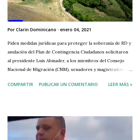
Por
Clarin Dominicano
enero 04, 2021
Piden medidas jurídicas para proteger la soberanía de RD y
anulación del Plan de Contingencia Ciudadanos solicitaron
al presidente Luis Abinader, a los miembros del Consejo
Nacional de Migración (CNM), senadores y magistrados del
Tribunal Constitucional, que adopten decisiones políticas y
COMPARTIR
PUBLICAR UN COMENTARIO
LEER MÁS »
jurídicas “urgentes” para defender la soberanía nacional.
Entre las solicitudes, citan dejar sin efecto el “Plan de
contingencia para enfrentar flujos masivos de refugiados”
de Migración y que el Congreso conforme una comisión
que investigue el mismo. “Consideramos también como
asunto de alta prioridad que el Gobierno dominicano retire
del Tribunal Constitucional el Acuerdo de Preautorización