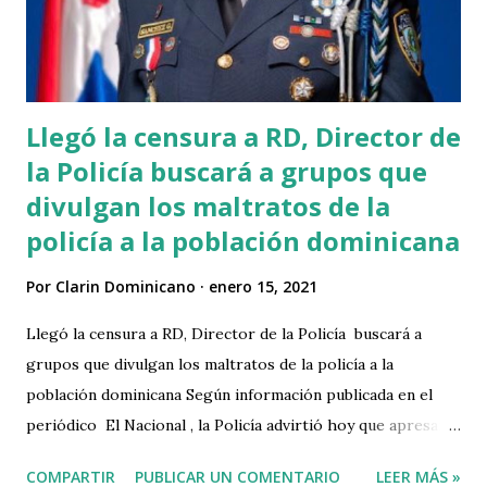
la voluntad de financiamiento internacional, en la
construcción de hospitales en el vecino país y así reducir el
uso intensivo de los centros públicos de salud dominica...
Llegó la censura a RD, Director de
la Policía buscará a grupos que
divulgan los maltratos de la
policía a la población dominicana
Por
Clarin Dominicano
enero 15, 2021
Llegó la censura a RD, Director de la Policía buscará a
grupos que divulgan los maltratos de la policía a la
población dominicana Según información publicada en el
periódico El Nacional , la Policía advirtió hoy que apresará
para judicializar grupos que han montado una campaña
COMPARTIR
PUBLICAR UN COMENTARIO
LEER MÁS »
negativa contra la institución a través de vídeos que