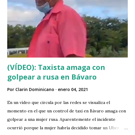
en materia de Transporte Aéreo suscrito por el gobierno
anterior con los Estados Unidos, para proceder a su
renegociación, eliminando las cláusulas y el anexo
inaceptables y contrarios a la Constitución que contienen,
al disponer la condicionalidad de que la política de refugio y
asilo de la República quede somet...
(VÍDEO): Taxista amaga con
golpear a rusa en Bávaro
Por
Clarin Dominicano
enero 04, 2021
En un vídeo que circula por las redes se visualiza el
momento en el que un control de taxi en Bávaro amaga con
golpear a una mujer rusa. Aparentemente el incidente
ocurrió porque la mujer habría decidido tomar un Uber.