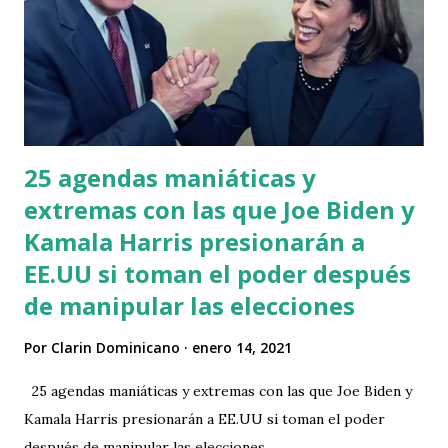
(@SIN24Horas) January 15, 2021
25 agendas maniáticas y
extremas con las que Joe Biden y
Kamala Harris presionarán a
EE.UU si toman el poder después
de manipular las elecciones
Por
Clarin Dominicano
enero 14, 2021
25 agendas maniáticas y extremas con las que Joe Biden y
Kamala Harris presionarán a EE.UU si toman el poder
después de manipular las elecciones