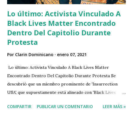
Lo último: Activista Vinculado A
Black Lives Matter Encontrado
Dentro Del Capitolio Durante
Protesta
Por
Clarin Dominicano
enero 07, 2021
Lo último: Activista Vinculado A Black Lives Matter
Encontrado Dentro Del Capitolio Durante Protesta Se
descubrió que un miembro prominente de 'Insurrection
USA', que supuestamente está alineado con 'Black Lives
Matter', estuvo entre los manifestantes que irrumpieron en
COMPARTIR
PUBLICAR UN COMENTARIO
LEER MÁS »
el Capitolio el miércoles. John Sullivan de Utah admitió que
estaba dentro del Capitolio luego de su toma de posesión,
pero afirmó que solo estaba "informando" desde la escena.