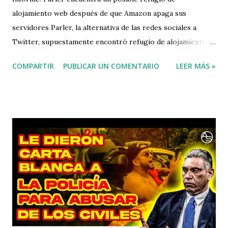
alojamiento web después de que Amazon apaga sus
servidores Parler, la alternativa de las redes sociales a
Twitter, supuestamente encontró refugio de alojamiento
web después de que la plataforma fuera iniciada desde los
COMPARTIR
PUBLICAR UN COMENTARIO
LEER MÁS »
servicios de alojamiento web de Amazon . ¿Cuál es el
trasfondo? Después de los disturbios mortales en el
Capitolio de EE. UU. El miércoles pasado, Parler se
convirtió en un objetivo central de Big Tech por las
acusaciones de que albergaba contenido que ayudó a incitar
la violencia. Parler finalmente fue expulsado de Apple App
Store y Google Play Store, lo que significa que la aplicación
no está disponible para descargar en los dos sistemas
operativos de teléfonos inteligentes más utilizados.
Amazon Web Services luego suspendió el servicio de
alojamiento web el domingo. Las tres empresas afirmaron
que Parler no moderaba suficientemente el contenido