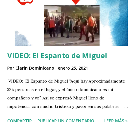
VIDEO: El Espanto de Miguel
Por
Clarin Dominicano
enero 25, 2021
VIDEO: El Espanto de Miguel "Aquí hay Aproximadamente
325 personas en el lugar, y el único dominicano es mi
compañero y yo", Así se expresó Miguel lleno de
impotencia, con mucho tristeza y pavor en sus palabras
dice que siente miedo y está asustado. "Y que conste no
COMPARTIR
PUBLICAR UN COMENTARIO
LEER MÁS »
soy una persona miedosa, no le tengo miedo a nada, pero
siento miedo, estoy asustado, siento indignación" "Mi país