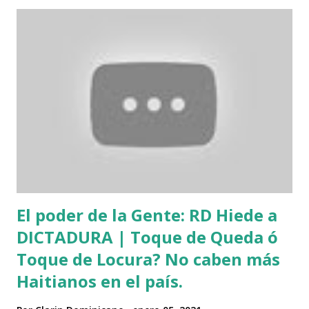
“Esos manifestantes se enojaron y atravesaron a esos
oficiales muy rápido”, dijo Sullivan sobre el ataque al
Capitolio. "Podrías moverte con total libertad, entrar en
cualquier habitación y mirar por la ventana, así que es
bastante surrealista de ver". KUTV ha confirmado que un
hombre de Utah involucrado en protestas violentas en
Utah esta primavera estaba en DC y asaltó el Capitolio en
medio de protestas violentas @JimSpiewak le habló. La
historia en 2 News en 10. Sus hashtags más utilizados:
#blm #ant...
El poder de la Gente: RD Hiede a
DICTADURA | Toque de Queda ó
Toque de Locura? No caben más
Haitianos en el país.