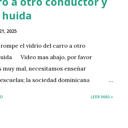
rro a otro conductor y
a huida
21, 2025
 rompe el vidrio del carro a otro
 huida Video mas abajo, por favor
s muy mal, necesitamos enseñar
 escuelas; la sociedad dominicana
ntales. Por eso, pronto voy a anunciar un
IO
LEER MÁS »
uchar a la gente y hablarle del amor de
pic.twitter.com/pvjclbEivi — Ramon
) September 21, 2025