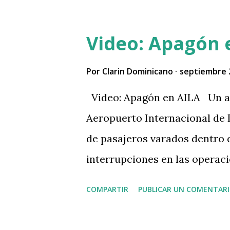
Video: Apagón 
Por
Clarin Dominicano
septiembre 
Video: Apagón en AILA Un ap
Aeropuerto Internacional de L
de pasajeros varados dentro 
interrupciones en las operac
cancelaciones que afectan a l
COMPARTIR
PUBLICAR UN COMENTAR
información disponible, al me
mientras otros permanecen en