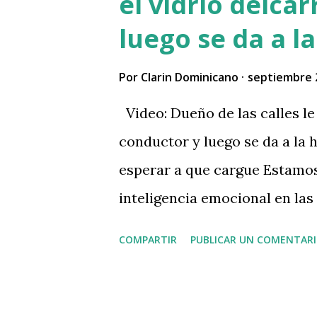
el vidrio delca
luego se da a l
Por
Clarin Dominicano
septiembre 
Video: Dueño de las calles le
conductor y luego se da a la
esperar a que cargue Estamo
inteligencia emocional en las
abandonó los valores fundame
COMPARTIR
PUBLICAR UN COMENTAR
movimiento nacional para esc
Dios, para vivir en armonía. 
Tolentino (@RamontolentinoT