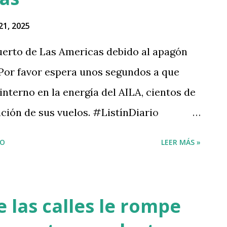
21, 2025
uerto de Las Americas debido al apagón
 Por favor espera unos segundos a que
interno en la energía del AILA, cientos de
ación de sus vuelos. #ListínDiario
— LISTÍN DIARIO (@ListinDiario)
IO
LEER MÁS »
 las calles le rompe