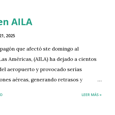
en AILA
21, 2025
agón que afectó ste domingo al
as Américas, (AILA) ha dejado a cientos
del aeropuerto y provocado serias
iones aéreas, generando retrasos y
os viajeros. De acuerdo con la
IO
LEER MÁS »
nos 10 vuelos han sido cancelados,
 espera debido a la falta de energía en