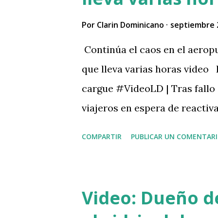
Por
Clarin Dominicano
septiembre 
Continúa el caos en el aerop
que lleva varias horas video
cargue #VideoLD | Tras fallo 
viajeros en espera de reactiv
pic.twitter.com/ZYqUYV4V5I 
COMPARTIR
PUBLICAR UN COMENTAR
September 21, 2025
Video: Dueño de