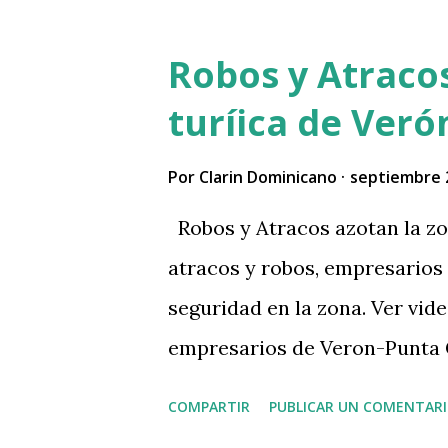
Leer Más
Robos y Atraco
turíica de Ver
Por
Clarin Dominicano
septiembre 
Robos y Atracos azotan la zo
atracos y robos, empresario
seguridad en la zona. Ver vide
empresarios de Veron-Punta
zona. pic.twitter.com/6vbc
COMPARTIR
PUBLICAR UN COMENTAR
19, 2025