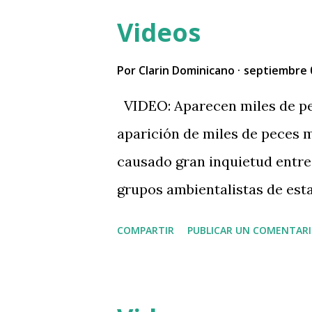
varias áreas de la terminal. 
Videos
por Somos Pueblo en su cuenta
mas abajo. Un apagón que afe
Por
Clarin Dominicano
septiembre 
Aeropuerto Internacional de
VIDEO: Aparecen miles de pec
(AILA) ha provocado serias in
aparición de miles de peces m
generando retrasos y cancelac
causado gran inquietud entr
De acuerdo con… pic.twitte
grupos ambientalistas de esta
(@RDSomosPueblo) September
determinado la causa de est
COMPARTIR
PUBLICAR UN COMENTAR
el… pic.twitter.com/f0e83SV
(@RDSomosPueblo) September