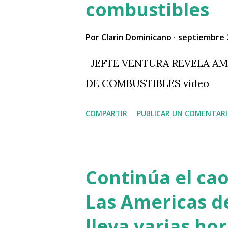
combustibles
d
a
Por
Clarin Dominicano
septiembre 
s
JEFTE VENTURA REVELA AM
DE COMBUSTIBLES video
COMPARTIR
PUBLICAR UN COMENTAR
Continúa el cao
Las Americas d
lleva varias ho