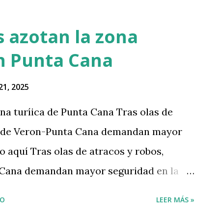
s azotan la zona
ón Punta Cana
21, 2025
na turíica de Punta Cana Tras olas de
s de Veron-Punta Cana demandan mayor
o aquí Tras olas de atracos y robos,
 Cana demandan mayor seguridad en la
tElfCW — Luna TV (@LunaTVRD) September
IO
LEER MÁS »