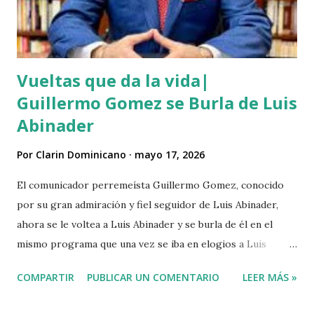
ensangrentada tirada en el lugar donde vivía, luego empredi
ó la huida. Éste es solo uno de múltiples asesinatos
cometidos por haiti...
Vueltas que da la vida|
Guillermo Gomez se Burla de Luis
Abinader
Por
Clarin Dominicano
mayo 17, 2026
El comunicador perremeísta Guillermo Gomez, conocido
por su gran admiración y fiel seguidor de Luis Abinader,
ahora se le voltea a Luis Abinader y se burla de él en el
mismo programa que una vez se iba en elogios a Luis
Abinader cuando fue candidato del partido PRM. VIDEO
COMPARTIR
PUBLICAR UN COMENTARIO
LEER MÁS »