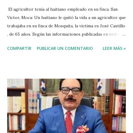
El agricultor tenía al haitiano empleado en su finca. San
Victor, Moca: Un haitiano le quitó la vida a un agricultor que
trabajaba en su finca de Mosquita, la victima es José Castillo
, de 65 años. Según las informaciones publicadas en redes
sociales el agricultor habia vendido unos aguacates, por lo
COMPARTIR
PUBLICAR UN COMENTARIO
LEER MÁS »
que el haitiano de inmediato se puso al acecho del
agricultor, esperó y lo asesinó para robarle pensando que
el agricultor tenía dinero. Tambien se dice que el haitiano
le debia dinero al occiso y este se negó a prestarle más
dinero, por lo que este a su vez se mantuvo esperando el
momento oportuno para cometer el hecho y asaltarlo,
según versiones el haitiano era adicto a las drogas y por
eso le pidió el dinero prestado. Las versiones de los
comunitarios indican que el asesino tenía su ropa empapada
de sangre y que éste se bañó y de dejó las ropas