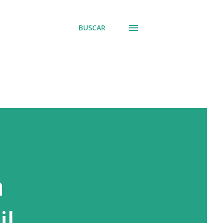
BUSCAR
a
il