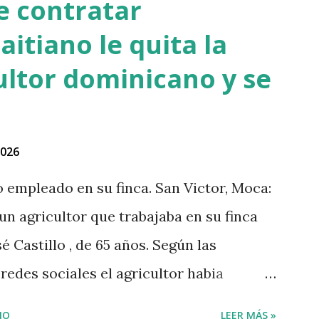
de contratar
aitiano le quita la
ultor dominicano y se
2026
no empleado en su finca. San Victor, Moca:
 un agricultor que trabajaba en su finca
é Castillo , de 65 años. Según las
edes sociales el agricultor habia
lo que el haitiano de inmediato se puso
IO
LEER MÁS »