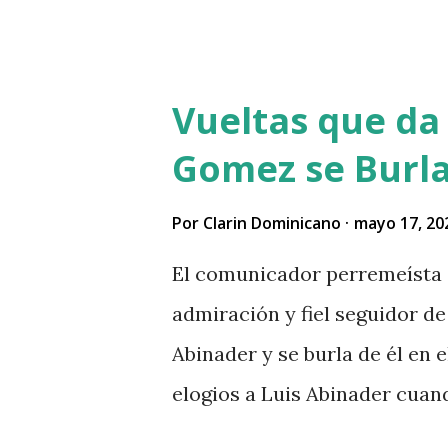
al acecho del agricultor, esp
que el agricultor tenía dinero
dinero al occiso y este se ne
Vueltas que da 
a su vez se mantuvo esperan
Gomez se Burla
hecho y asaltarlo, según vers
por eso le pidió el dinero pr
Por
Clarin Dominicano
mayo 17, 20
indican que el asesino tenía
El comunicador perremeísta 
se bañó y de dejó las ropas 
admiración y fiel seguidor de 
vivía, luego empredi ó la hui
Abinader y se burla de él en
asesinatos cometidos por hait
elogios a Luis Abinader cua