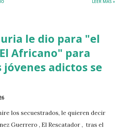
IO
LEER MÁS »
ria le dio para "el
El Africano" para
 jóvenes adictos se
26
ire los secuestrados, le quieren decir
nez Guerrero , El Rescatador , tras el