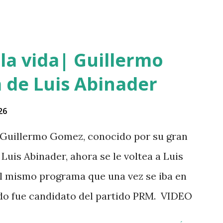
eró y lo asesinó para robarle pensando
. Tambien se dice que el haitiano le debia
gó a prestarle más dinero, por lo que este
la vida| Guillermo
do el momento oportuno para cometer el
 de Luis Abinader
iones el haitiano era adicto a las drogas y
estado. Las versiones de los comunitarios
26
 su ropa empapada de sangre y que éste
Guillermo Gomez, conocido por su gran
ensangrentada tirada en el lugar donde
Luis Abinader, ahora se le voltea a Luis
da. Éste es solo uno de múltiples
 el mismo programa que una vez se iba en
i...
ndo fue candidato del partido PRM. VIDEO