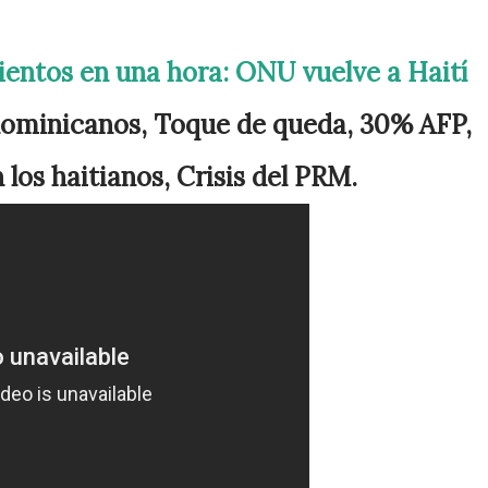
entos en una hora: ONU vuelve a Haití
 dominicanos, Toque de queda, 30% AFP,
los haitianos, Crisis del PRM.