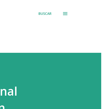
BUSCAR
nal
n