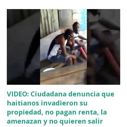
quien señaló no pertenece a ninguna agrupación política.
“Las grandes vallas electorales que levantan su hermosa
figura se encuentran las principales avenidas del Distrito
Nacional. Ella que es una forjadora y luchadora por la
institucionalidad en la práctica política, hoy se sirve para
promocionarse a destiempo y contaminar visualmente la
ciudad que aspira a representar en el Senado. Ella lucha
hasta el cansancio para que las cosas se manejen
correctamente, pero se beneficia de estos mismos males
que políticos de ayer lo hacen...
VIDEO: Ciudadana denuncia que
haitianos invadieron su
propiedad, no pagan renta, la
amenazan y no quieren salir