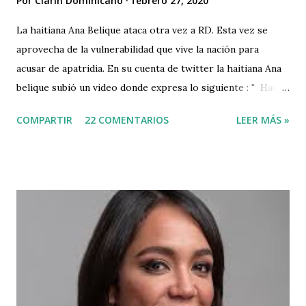
Por
Clarin Dominicano
febrero 27, 2020
La haitiana Ana Belique ataca otra vez a RD. Esta vez se
aprovecha de la vulnerabilidad que vive la nación para
acusar de apatridia. En su cuenta de twitter la haitiana Ana
belique subió un video donde expresa lo siguiente : " Hace
tiempo que la democracia del país está en riesgo, cada día
COMPARTIR
22 COMENTARIOS
LEER MÁS »
cuando nos niegan derechos básicos, derechos
fundamentales, derechos económicos, sociales y políticos,
estas violaciones atentan contra la democracia de la nación.
Sigamos despertando!" Además del comentario publicó un
video reafirmando sus palabras. La Republica Dominicana
está en estos momentos pasando por una situación muy
dificil; debido a la suspensión de las elecciondes el pasado
domingo 16 de Febrero, pero tenemos a este personaje
quien solo ama sus intereses personales, pero no al país,
reclamando unos supuestos derechos de los haitianos,