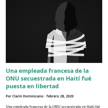
Villa Esperanza, Brisas del Llano, entre otros. Los
detenidos penetraban a las residencias violentando puertas
y ventas de donde sustraían lavadoras, tanques de gas,
licuadoras, Tablet, dinero y otros artículos de valor, indica
la Policía. Los imputados serán puestos a disposición de la
justicia en las próximas horas. Mas información aquí
Una empleada francesa de la
ONU secuestrada en Haití fué
puesta en libertad
Por
Clarin Dominicano
febrero 28, 2020
Una empleada francesa de la ONU secuestrada en Haití fué