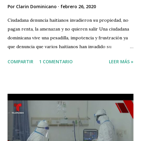
Por
Clarin Dominicano
febrero 26, 2020
Ciudadana denuncia haitianos invadieron su propiedad, no
pagan renta, la amenazan y no quieren salir Una ciudadana
dominicana vive una pesadilla, impotencia y frustración ya
que denuncia que varios haitianos han invadido su
propiedad y se niegan a pagarle la renta. La Dama, quien no
COMPARTIR
1 COMENTARIO
LEER MÁS »
reveló su nombre relata que, los invasiores haitianos se han
metido en su propiedad, no pagan renta, no la dejan dormir,
la amenazan y no quieren salir de su casa. La dama también
señala que no conoce a esas personas que le invadieron su
casa y que ella nunca le alquiló las casas donde viven, dentro
de su propiedad. Con voz desesperada y sumamente
angustiaga se le escucha denunciar a los invasores que hoy
ocupan de forma imponente su propiedad. Por este medio
se hace un llado a las autoridades competentes para que