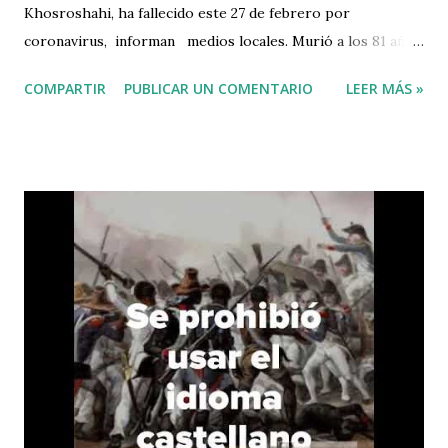
Khosroshahi, ha fallecido este 27 de febrero por
coronavirus, informan medios locales. Murió a los 81 años
en la ciudad de Qom. En 1981, el clérigo y prominente
COMPARTIR
PUBLICAR UN COMENTARIO
LEER MÁS »
científico fue elegido como el primer embajador de la
República Islámica en el Vaticano. Esta misma jornada se dio
a conocer que Masoumeh Ebtekar, vicepresidenta de
Asuntos de la Mujer y la Familia en Irán, dio positivo por el
covid-19. El viceministro de Salud de Irán, Iraj Harirch i , y
el legislador iraní Mahmoud Sadeghi también fueron
diagnosticados con el covid-19 el pasado 25 de febrero. El
Ministerio de Salud iraní ha anunciado este 27 de febrero
que se han registrado 106 nuevos casos del coronavirus
en el país, lo que ha elevado el número total de personas
infectadas a 245. Además, el portavoz del Ministerio,
Kianoush Jahanpour,...