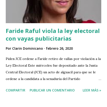
acusando al país de apatridia y a la misma vez mezcla su
reclamo con la fragmentación de la democracia dominicana.
En momentos do...
Faride Raful viola la ley electoral
con vayas publicitarias
Por
Clarin Dominicano
febrero 26, 2020
Piden JCE ordene a Faride retiro de vallas por violación a la
Ley Electoral Este miércoles fue depositado ante la Junta
Central Electoral (JCE) un acto de alguacil para que se le
ordene a la candidata a la senaduría del Partido
Revolucionario Moderno (PRM), Faride Raful, que retire de
COMPARTIR
PUBLICAR UN COMENTARIO
LEER MÁS »
inmediato todas las vallas alusivas a sus aspiraciones por
entender que viola la Ley Electoral. La acción fue
depositada por el abogado Víctor Manuel Lora Pimentel,