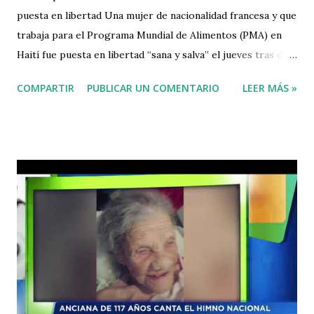
puesta en libertad Una mujer de nacionalidad francesa y que
trabaja para el Programa Mundial de Alimentos (PMA) en
Haití fue puesta en libertad “sana y salva” el jueves tras dos
días secuestrada por desconocidos en la capital del
COMPARTIR
PUBLICAR UN COMENTARIO
LEER MÁS »
empobrecido país caribeño, informó este viernes la citada
agencia de la ONU. En un escueto comunicado, el PMA
explicó que la víctima, cuyo nombre no fue revelado, fue
dejada en libertad el 27 de febrero después de ser
secuestrada en Puerto Príncipe, Haití, por un grupo de
personas desconocidas dos días antes. La mujer se
encuentra “sana y salva”, concluyó la nota emitida por la
agencia de la ONU. El fenómeno del secuestro para exigir
rescate está creando un clima de temor en todo el país,
donde varias personas han sido secuestradas este mes, por
lo que muchos han reducido sus actividades y las calles
empiezan a descongestionarse más temprano de lo