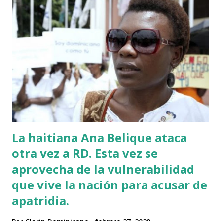
La haitiana Ana Belique ataca
otra vez a RD. Esta vez se
aprovecha de la vulnerabilidad
que vive la nación para acusar de
apatridia.