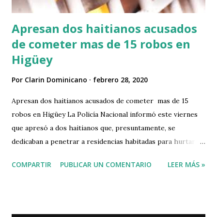
Apresan dos haitianos acusados
de cometer mas de 15 robos en
Higüey
Por
Clarin Dominicano
febrero 28, 2020
Apresan dos haitianos acusados de cometer mas de 15
robos en Higüey La Policía Nacional informó este viernes
que apresó a dos haitianos que, presuntamente, se
dedicaban a penetrar a residencias habitadas para hurtar
artículos de valor. La uniformada señaló a través de un
COMPARTIR
PUBLICAR UN COMENTARIO
LEER MÁS »
comunicado que los apresados son Joel Cherry (el Tuerto),
de 35 años de edad, y Marc Sorel Cadet, de 41, acusados de
cometer más de 15 robos en los sectores Cambelén, Villa
María, Los Rosales, Los Sotos, Los Palitos, Savica, Anamuya,