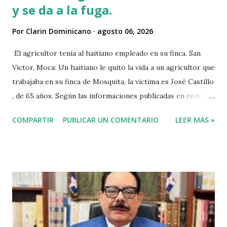
y se da a la fuga.
Por
Clarin Dominicano
agosto 06, 2026
El agricultor tenía al haitiano empleado en su finca. San
Victor, Moca: Un haitiano le quitó la vida a un agricultor que
trabajaba en su finca de Mosquita, la victima es José Castillo
, de 65 años. Según las informaciones publicadas en redes
sociales el agricultor habia vendido unos aguacates, por lo
COMPARTIR
PUBLICAR UN COMENTARIO
LEER MÁS »
que el haitiano de inmediato se puso al acecho del
agricultor, esperó y lo asesinó para robarle pensando que
el agricultor tenía dinero. Tambien se dice que el haitiano
le debia dinero al occiso y este se negó a prestarle más
dinero, por lo que este a su vez se mantuvo esperando el
momento oportuno para cometer el hecho y asaltarlo,
según versiones el haitiano era adicto a las drogas y por
eso le pidió el dinero prestado. Las versiones de los