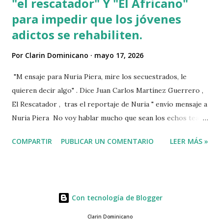
"el rescatador" Y "El Africano"
para impedir que los jóvenes
adictos se rehabiliten.
Por
Clarin Dominicano
mayo 17, 2026
"M ensaje para Nuria Piera, mire los secuestrados, le
quieren decir algo" . Dice Juan Carlos Martínez Guerrero ,
El Rescatador , tras el reportaje de Nuria " envío mensaje a
Nuria Piera No voy hablar mucho que sean los echos team"
@fadultv @dr.fadull @doctor_fadul1_official . " No sabía que
COMPARTIR
PUBLICAR UN COMENTARIO
LEER MÁS »
ayudar a las personas de mi país me iba a traer tanto
problemas Jehová" . @pecosa34 Dios con nosotros. "
@luisabinader el señor que pusiste en el video te mandó a
decir algo escúchalo Nuria". VIDEO View this post on
Con tecnología de Blogger
Instagram A post shared by Juan carlos martinez Guerrero
(@elrescatador528) Mas abajo de dejamos el video del
Clarin Dominicano