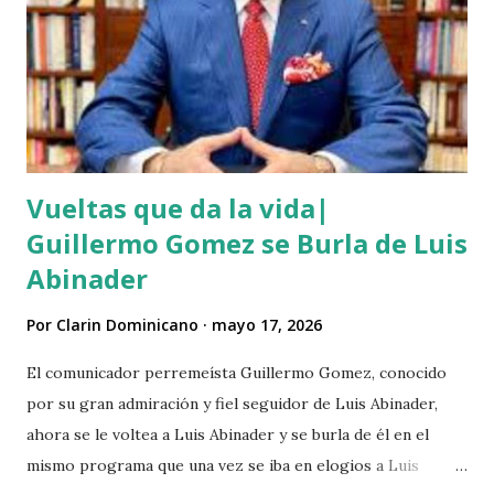
comunitarios indican que el asesino tenía su ropa empapada
de sangre y que éste se bañó y de dejó las ropas
ensangrentada tirada en el lugar donde vivía, luego empredi
ó la huida. Éste es solo uno de múltiples asesinatos
cometidos por haiti...
Vueltas que da la vida|
Guillermo Gomez se Burla de Luis
Abinader
Por
Clarin Dominicano
mayo 17, 2026
El comunicador perremeísta Guillermo Gomez, conocido
por su gran admiración y fiel seguidor de Luis Abinader,
ahora se le voltea a Luis Abinader y se burla de él en el
mismo programa que una vez se iba en elogios a Luis