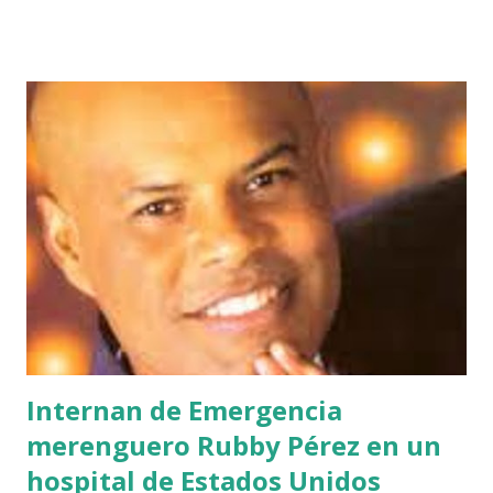
Santiago. Ventura fue trasladado para ser atendido en la
Clínica Unión Médica del Norte, donde intentaron
reanimarlo por más de una hora. VIDEO Juan de Dios
Ventura Soriano, mejor conocido como Johnny Ventura,
nació el 8 de marzo de 1940, fue un cantante dominicano de
merengue conocido popularmente como El Caballo mayor.
Ventura fue muy popular en las décadas de 60, 70, y 80 en la
República Dominicana. Innovó con sus letras y su pegajoso
ritmo acompañado de su grupo El Combo-Show. Era un
sonido diferente para la época, pero disfrutaba de la
aceptación de una gran fanaticada que empezó a seguirlo.
Su “combo-show” este nombre haciendo referencia a
combo como una c...
Internan de Emergencia
merenguero Rubby Pérez en un
hospital de Estados Unidos