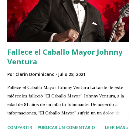
aprobó liberar de lectura el contrato a los fines de
proceder a leer el informe favorable de la Comisión
Permanente de Hacienda, que preside el diputado
perremeísta José Francisco (Bertico) Santana. El informe
fue firmado por nueve de los 15 diputados que integran
dicha comisión...
Fallece el Caballo Mayor Johnny
Ventura
Por
Clarin Dominicano
julio 28, 2021
Fallece el Caballo Mayor Johnny Ventura La tarde de este
miércoles falleció “El Caballo Mayor”, Johnny Ventura, a la
edad de 81 años de un infarto fulminante. De acuerdo a
informaciones, “El Caballo Mayor” sufrió un un dolor de
pecho que le provocó un desmayo durante una
COMPARTIR
PUBLICAR UN COMENTARIO
LEER MÁS »
presentación privada que llevaba a cabo en la ciudad de