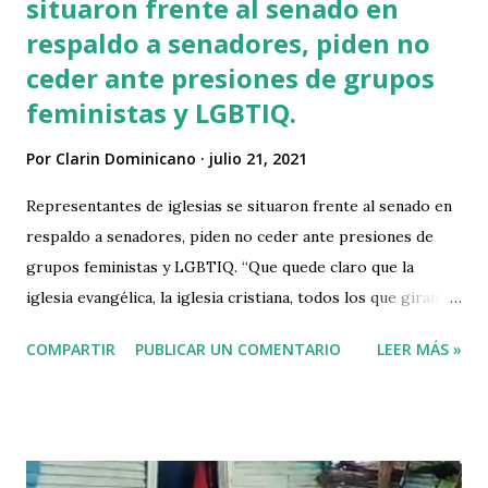
situaron frente al senado en
respaldo a senadores, piden no
ceder ante presiones de grupos
feministas y LGBTIQ.
Por
Clarin Dominicano
julio 21, 2021
Representantes de iglesias se situaron frente al senado en
respaldo a senadores, piden no ceder ante presiones de
grupos feministas y LGBTIQ. “Que quede claro que la
iglesia evangélica, la iglesia cristiana, todos los que giramos
en torno a la fe en Jesucristo estamos respaldando a los
COMPARTIR
PUBLICAR UN COMENTARIO
LEER MÁS »
senadores para que no se dejen manipular de otras fuerzas
que tratan de tumbar el pulso, de otros intereses que
tratan de tergiversar el camino correcto que tiene el
Congreso de la República Dominicana” , dijo a los
periodistas el Pastor Ezequiel Molina. En un comunicado