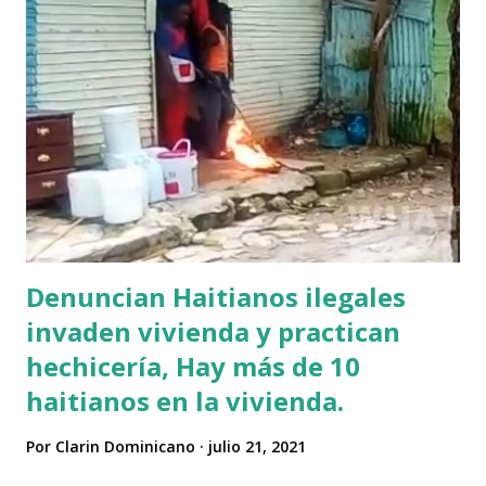
leído frente al Congreso Nacional los cristianos
aseguraron que el proyecto de Código Penal aprobado en
la Cámara de Diputados, y que ahora estudia el Senado,
garantiza igualdad de derechos para todos los dominicanos,
respeta las creencias y libertades religiosas. A propósito
de que la comisión especial de senadores que estudia el
Código Penal ya concluyó su lectura, los cristianos esperan
que la pieza permanezca intacta, ya que el más...
Denuncian Haitianos ilegales
invaden vivienda y practican
hechicería, Hay más de 10
haitianos en la vivienda.
Por
Clarin Dominicano
julio 21, 2021