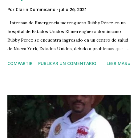
Por
Clarin Dominicano
julio 26, 2021
Internan de Emergencia merenguero Rubby Pérez en un
hospital de Estados Unidos El merenguero dominicano
Rubby Pérez se encuentra ingresado en un centro de salud
de Nueva York, Estados Unidos, debido a problemas que
presenta en su salud. De cuerdo a la página web de Sin
COMPARTIR
PUBLICAR UN COMENTARIO
LEER MÁS »
Corta Pisa el propio artista dio a conocer la información la
tarde de este lunes, “para evitar especulaciones”. En el
comunicado que publicó en su cuenta de Instagram, Pérez
no detalló cuáles problemas de salud le aquejan ni en cuál
centro está internado. El intérprete de “Volveré” tenía
prevista una presentación la noche de hoy en el
establecimiento “Día y Noche Restaurant”, el cual no podrá
cumplir“por situaciones médicas”. Dijo que su presentación
en el referido lugar sería reprogramada para otra fecha.