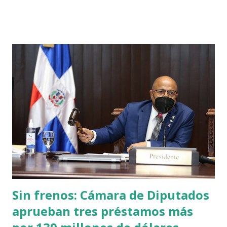
boxeador dominicano venció por desición dividida al
argentino Francisco Verón y avanzó a cuartos de final en la
categoría peso pluma. Próximo rival de Cedeño Su próximo
rival será Oleksandr Khyzhniak, quien actualmente es
campeón mundial en la categoría el sábado 30 de julio.
Sin frenos: Cámara de Diputados
aprueban tres préstamos más