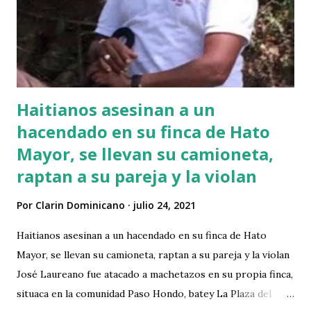
Pérez se disculpó por los inconvenientes y prometió
mantener al público informado sobre su evolución.
“Cualquier información adicional, mi equipo y yo les
mantendremos informados por esta m...
Haitianos asesinan a un
hacendado en su finca de Hato
Mayor, se llevan su camioneta,
raptan a su pareja y la violan
Por
Clarin Dominicano
julio 24, 2021
Haitianos asesinan a un hacendado en su finca de Hato
Mayor, se llevan su camioneta, raptan a su pareja y la violan
José Laureano fue atacado a machetazos en su propia finca,
situaca en la comunidad Paso Hondo, batey La Plaza del