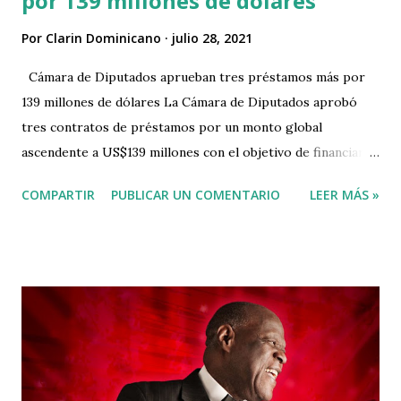
por 139 millones de dólares
Por
Clarin Dominicano
julio 28, 2021
Cámara de Diputados aprueban tres préstamos más por
139 millones de dólares La Cámara de Diputados aprobó
tres contratos de préstamos por un monto global
ascendente a US$139 millones con el objetivo de financiar el
programa de eficiencia energética, aumentar la capacidad
COMPARTIR
PUBLICAR UN COMENTARIO
LEER MÁS »
del transporte de la Línea 1 del Metro de Santo Domingo y
el proyecto de Sanidad e Innovación Agropecuaria. El
primer préstamo aprobado en única lectura fue el
concerniente a un contrato de préstamo por un monto de
hasta US$39 millones para la implementación del Programa
de Eficacia Energética de la República Dominicana. La
iniciativa fue aprobada con 89 votos a favor, 40 en contra y
18 diputados se abstuvieron. El pleno de la cámara baja