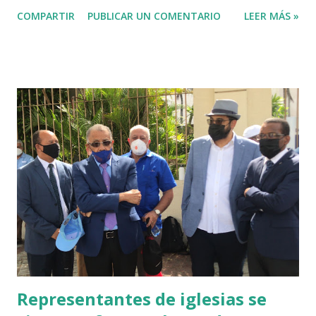
distrito municipal Mata Palacio. Un hacendado fue ultimado
COMPARTIR
PUBLICAR UN COMENTARIO
LEER MÁS »
la noche del viernes y su pareja violada sexualmente, por
dos haitianos, uno de ellos empleado suyo, en un hecho
ocurrido en una comunidad rural de Hato Mayor. José
Laureano fue atacado a machetazos en su propia finca,
situaca en la comunidad Paso Hondo, batey La Plaza del
distrito municipal Mata Palacio. El hacendado, de 53 años,
compró hace poco tiempo la finca, que visitaba con
frecuencia, pero residía en La Romana. El reporte forense
indica que el cadáver presenta heridas distintas partes del
cuerpo Los asaltantes tras darle muerte a Laureano,
violaron sexualmente a su novia, a quien abandonaron en un
cañaveral a varios kilómetros del lugar. Ella reveló que los
dos asesinos eran dos haitianos y qu...
Representantes de iglesias se