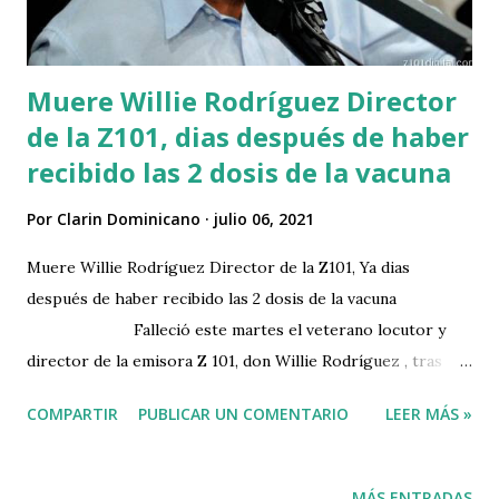
Muere Willie Rodríguez Director
de la Z101, dias después de haber
recibido las 2 dosis de la vacuna
Por
Clarin Dominicano
julio 06, 2021
Muere Willie Rodríguez Director de la Z101, Ya dias
después de haber recibido las 2 dosis de la vacuna
Falleció este martes el veterano locutor y
director de la emisora Z 101, don Willie Rodríguez , tras
permanecer varios días recluido por covid-19 en el Centro
COMPARTIR
PUBLICAR UN COMENTARIO
LEER MÁS »
de Diagnóstico, Medicina Avanzada y Telemedicina
(Cedimat). Rodríguez, de 72 años de edad, murió al
complicarse el cuadro clínico que afrontó, luego de
MÁS ENTRADAS