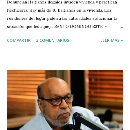
Denuncian Haitianos ilegales invaden vivienda y practican
hechicería, Hay más de 10 haitianos en la vivienda. Los
residentes del lugar piden a las autoridades solucionar la
situación que les aqueja. SANTO DOMINGO ESTE. -
Residentes del sector El Tamarindo denuncian que una
COMPARTIR
3 COMENTARIOS
LEER MÁS »
persona de nacionalidad haitiana invadió una vivienda vacía
del lugar, en horas de la noche, esta se dedica a la práctica
de brujería y vudú. Comunitarios alegan que esa persona
esta ilegal, tiene más de 10 personas residiendo en la casa y
supuestamente no deja dormir a los vecinos con la práctica
de hechicería. También se quejan de que se produce un mal
olor, prendidas de velas y supuestamente entierran objetos
en el patio. En un video cortesía de Noticias SIN se
observan las personas salir de la supuesta casa invadida,
con un menor en brazos, el que pasan por encima de un
fuego. VIDEO