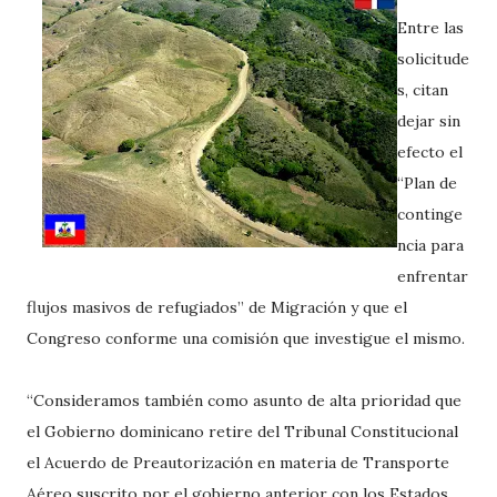
Entre las
solicitude
s, citan
dejar sin
efecto el
“Plan de
continge
ncia para
enfrentar
flujos masivos de refugiados” de Migración y que el
Congreso conforme una comisión que investigue el mismo.
“Consideramos también como asunto de alta prioridad que
el Gobierno dominicano retire del Tribunal Constitucional
el Acuerdo de Preautorización en materia de Transporte
Aéreo suscrito por el gobierno anterior con los Estados