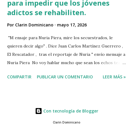
para impedir que los jóvenes
adictos se rehabiliten.
Por
Clarin Dominicano
mayo 17, 2026
"M ensaje para Nuria Piera, mire los secuestrados, le
quieren decir algo" . Dice Juan Carlos Martínez Guerrero ,
El Rescatador , tras el reportaje de Nuria " envío mensaje a
Nuria Piera No voy hablar mucho que sean los echos team"
@fadultv @dr.fadull @doctor_fadul1_official . " No sabía que
COMPARTIR
PUBLICAR UN COMENTARIO
LEER MÁS »
ayudar a las personas de mi país me iba a traer tanto
problemas Jehová" . @pecosa34 Dios con nosotros. "
@luisabinader el señor que pusiste en el video te mandó a
decir algo escúchalo Nuria". VIDEO View this post on
Con tecnología de Blogger
Instagram A post shared by Juan carlos martinez Guerrero
(@elrescatador528) Mas abajo de dejamos el video del
Clarin Dominicano
reportaje de Nuria Piera PARTE 1 PARTE 2