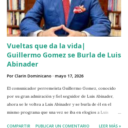
de sangre y que éste se bañó y de dejó las ropas
ensangrentada tirada en el lugar donde vivía, luego empredi
ó la huida. Éste es solo uno de múltiples asesinatos
cometidos por haiti...
Vueltas que da la vida|
Guillermo Gomez se Burla de Luis
Abinader
Por
Clarin Dominicano
mayo 17, 2026
El comunicador perremeísta Guillermo Gomez, conocido
por su gran admiración y fiel seguidor de Luis Abinader,
ahora se le voltea a Luis Abinader y se burla de él en el
mismo programa que una vez se iba en elogios a Luis
Abinader cuando fue candidato del partido PRM. VIDEO
COMPARTIR
PUBLICAR UN COMENTARIO
LEER MÁS »