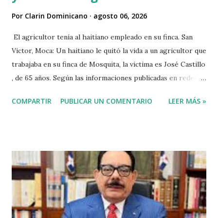
Por
Clarin Dominicano
agosto 06, 2026
El agricultor tenía al haitiano empleado en su finca. San
Victor, Moca: Un haitiano le quitó la vida a un agricultor que
trabajaba en su finca de Mosquita, la victima es José Castillo
, de 65 años. Según las informaciones publicadas en redes
sociales el agricultor habia vendido unos aguacates, por lo
COMPARTIR
PUBLICAR UN COMENTARIO
LEER MÁS »
que el haitiano de inmediato se puso al acecho del
agricultor, esperó y lo asesinó para robarle pensando que
el agricultor tenía dinero. Tambien se dice que el haitiano
le debia dinero al occiso y este se negó a prestarle más
dinero, por lo que este a su vez se mantuvo esperando el
momento oportuno para cometer el hecho y asaltarlo,
según versiones el haitiano era adicto a las drogas y por
eso le pidió el dinero prestado. Las versiones de los
comunitarios indican que el asesino tenía su ropa empapada