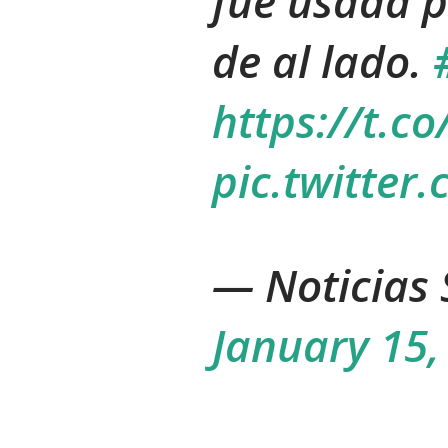
fue usada p
de al lado.
https://t.
pic.twitte
— Noticias
January 15,