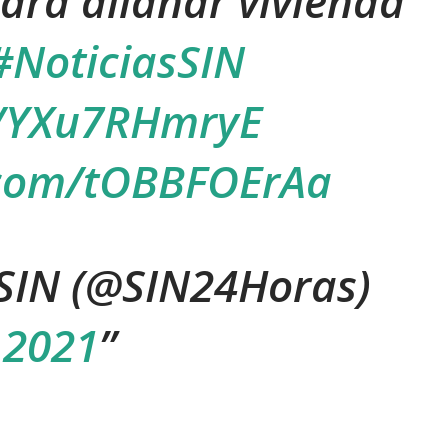
ara allanar vivienda
#NoticiasSIN
co/YXu7RHmryE
r.com/tOBBFOErAa
 SIN (@SIN24Horas)
 2021