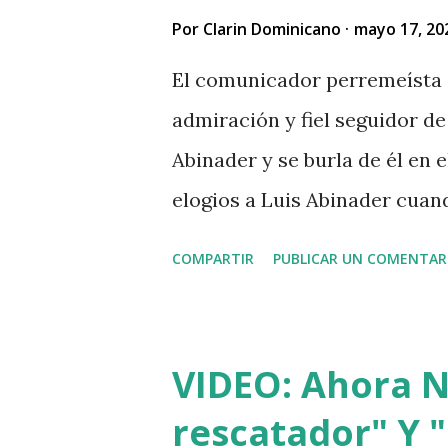
por eso le pidió el dinero pr
Por
Clarin Dominicano
mayo 17, 20
indican que el asesino tenía
El comunicador perremeísta 
se bañó y de dejó las ropas 
admiración y fiel seguidor de 
vivía, luego empredi ó la hui
Abinader y se burla de él en
asesinatos cometidos por hait
elogios a Luis Abinader cua
COMPARTIR
PUBLICAR UN COMENTAR
VIDEO: Ahora Nu
rescatador" Y "