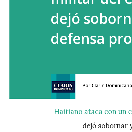
dejó soborn
defensa pro
Por
Clarin Dominican
Haitiano ataca con un cuchillo a militar del ejercito porque no se
dejó sobornar 