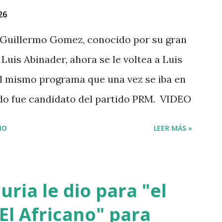
estado. Las versiones de los comunitarios
26
 su ropa empapada de sangre y que éste
Guillermo Gomez, conocido por su gran
ensangrentada tirada en el lugar donde
Luis Abinader, ahora se le voltea a Luis
da. Éste es solo uno de múltiples
 el mismo programa que una vez se iba en
i...
ndo fue candidato del partido PRM. VIDEO
IO
LEER MÁS »
ria le dio para "el
El Africano" para