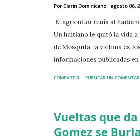
a
Por
Clarin Dominicano
agosto 06, 
r
i
El agricultor tenía al haitia
o
Un haitiano le quitó la vida a
de Mosquita, la victima es Jos
informaciones publicadas en r
vendido unos aguacates, por 
COMPARTIR
PUBLICAR UN COMENTAR
al acecho del agricultor, esp
que el agricultor tenía dinero
dinero al occiso y este se ne
Vueltas que da 
a su vez se mantuvo esperan
Gomez se Burla
hecho y asaltarlo, según vers