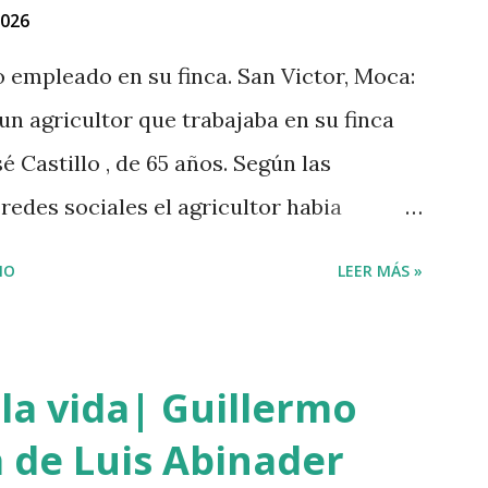
2026
no empleado en su finca. San Victor, Moca:
 un agricultor que trabajaba en su finca
é Castillo , de 65 años. Según las
edes sociales el agricultor habia
lo que el haitiano de inmediato se puso
IO
LEER MÁS »
eró y lo asesinó para robarle pensando
. Tambien se dice que el haitiano le debia
gó a prestarle más dinero, por lo que este
la vida| Guillermo
do el momento oportuno para cometer el
 de Luis Abinader
iones el haitiano era adicto a las drogas y