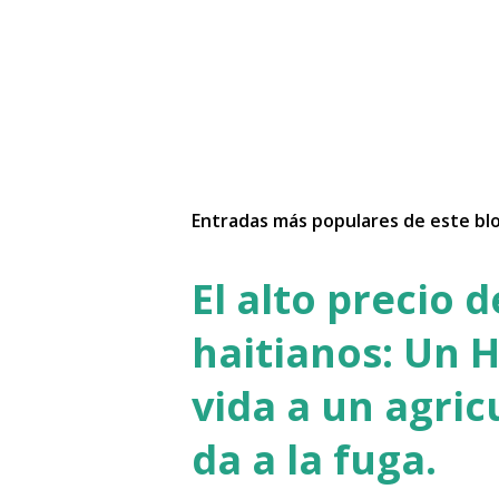
P
u
b
l
Entradas más populares de este bl
i
c
a
El alto precio 
r
u
haitianos: Un H
n
c
vida a un agric
o
m
da a la fuga.
e
n
t