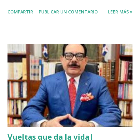
sociales el agricultor habia vendido unos aguacates, por lo
COMPARTIR
PUBLICAR UN COMENTARIO
LEER MÁS »
que el haitiano de inmediato se puso al acecho del
agricultor, esperó y lo asesinó para robarle pensando que
el agricultor tenía dinero. Tambien se dice que el haitiano
le debia dinero al occiso y este se negó a prestarle más
dinero, por lo que este a su vez se mantuvo esperando el
momento oportuno para cometer el hecho y asaltarlo,
según versiones el haitiano era adicto a las drogas y por
eso le pidió el dinero prestado. Las versiones de los
comunitarios indican que el asesino tenía su ropa empapada
de sangre y que éste se bañó y de dejó las ropas
ensangrentada tirada en el lugar donde vivía, luego empredi
ó la huida. Éste es solo uno de múltiples asesinatos
cometidos por haiti...
Vueltas que da la vida|