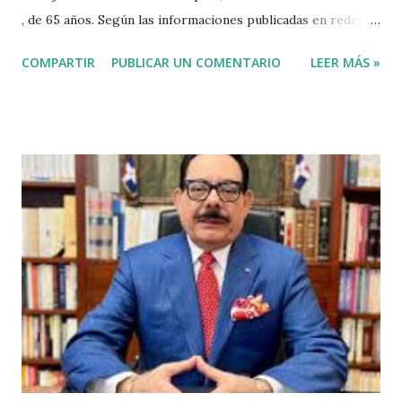
, de 65 años. Según las informaciones publicadas en redes
sociales el agricultor habia vendido unos aguacates, por lo
COMPARTIR
PUBLICAR UN COMENTARIO
LEER MÁS »
que el haitiano de inmediato se puso al acecho del
agricultor, esperó y lo asesinó para robarle pensando que
el agricultor tenía dinero. Tambien se dice que el haitiano
le debia dinero al occiso y este se negó a prestarle más
dinero, por lo que este a su vez se mantuvo esperando el
momento oportuno para cometer el hecho y asaltarlo,
según versiones el haitiano era adicto a las drogas y por
eso le pidió el dinero prestado. Las versiones de los
comunitarios indican que el asesino tenía su ropa empapada
de sangre y que éste se bañó y de dejó las ropas
ensangrentada tirada en el lugar donde vivía, luego empredi
ó la huida. Éste es solo uno de múltiples asesinatos
cometidos por haiti...