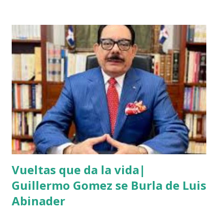
el agricultor tenía dinero. Tambien se dice que el haitiano
le debia dinero al occiso y este se negó a prestarle más
dinero, por lo que este a su vez se mantuvo esperando el
momento oportuno para cometer el hecho y asaltarlo,
según versiones el haitiano era adicto a las drogas y por
eso le pidió el dinero prestado. Las versiones de los
comunitarios indican que el asesino tenía su ropa empapada
de sangre y que éste se bañó y de dejó las ropas
ensangrentada tirada en el lugar donde vivía, luego empredi
ó la huida. Éste es solo uno de múltiples asesinatos
cometidos por haiti...
Vueltas que da la vida|
Guillermo Gomez se Burla de Luis
Abinader