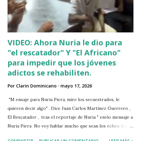
VIDEO: Ahora Nuria le dio para
"el rescatador" Y "El Africano"
para impedir que los jóvenes
adictos se rehabiliten.
Por
Clarin Dominicano
mayo 17, 2026
"M ensaje para Nuria Piera, mire los secuestrados, le
quieren decir algo" . Dice Juan Carlos Martínez Guerrero ,
El Rescatador , tras el reportaje de Nuria " envío mensaje a
Nuria Piera No voy hablar mucho que sean los echos team"
@fadultv @dr.fadull @doctor_fadul1_official . " No sabía que
COMPARTIR
PUBLICAR UN COMENTARIO
LEER MÁS »