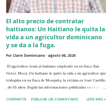
El alto precio de contratar
haitianos: Un Haitiano le quita la
vida a un agricultor dominicano
y se da a la fuga.
Por
Clarin Dominicano
agosto 06, 2026
El agricultor tenía al haitiano empleado en su finca. San
Victor, Moca: Un haitiano le quitó la vida a un agricultor que
trabajaba en su finca de Mosquita, la victima es José Castillo
, de 65 años. Según las informaciones publicadas en redes
sociales el agricultor habia vendido unos aguacates, por lo
COMPARTIR
PUBLICAR UN COMENTARIO
LEER MÁS »
que el haitiano de inmediato se puso al acecho del
agricultor, esperó y lo asesinó para robarle pensando que