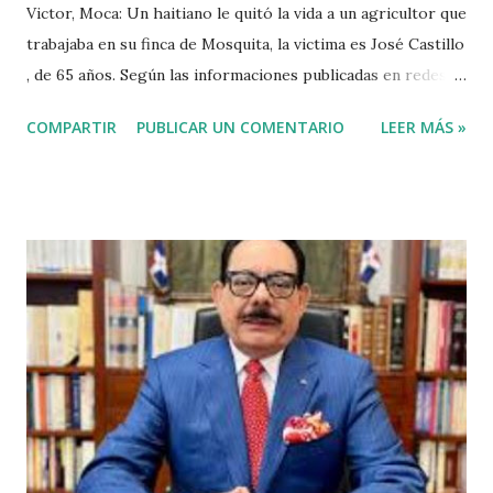
Victor, Moca: Un haitiano le quitó la vida a un agricultor que
trabajaba en su finca de Mosquita, la victima es José Castillo
, de 65 años. Según las informaciones publicadas en redes
sociales el agricultor habia vendido unos aguacates, por lo
COMPARTIR
PUBLICAR UN COMENTARIO
LEER MÁS »
que el haitiano de inmediato se puso al acecho del
agricultor, esperó y lo asesinó para robarle pensando que
el agricultor tenía dinero. Tambien se dice que el haitiano
le debia dinero al occiso y este se negó a prestarle más
dinero, por lo que este a su vez se mantuvo esperando el
momento oportuno para cometer el hecho y asaltarlo,
según versiones el haitiano era adicto a las drogas y por
eso le pidió el dinero prestado. Las versiones de los
comunitarios indican que el asesino tenía su ropa empapada
de sangre y que éste se bañó y de dejó las ropas
ensangrentada tirada en el lugar donde vivía, luego empredi
ó la huida. Éste es solo uno de múltiples asesinatos