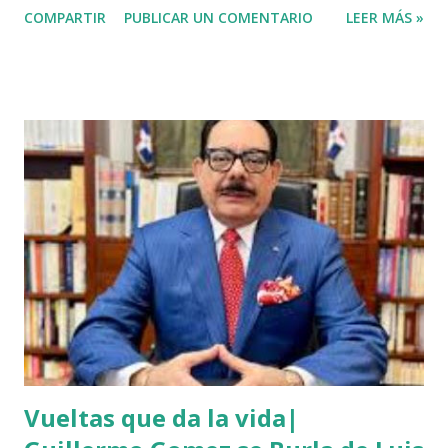
COMPARTIR
PUBLICAR UN COMENTARIO
LEER MÁS »
que el haitiano de inmediato se puso al acecho del
agricultor, esperó y lo asesinó para robarle pensando que
el agricultor tenía dinero. Tambien se dice que el haitiano
le debia dinero al occiso y este se negó a prestarle más
dinero, por lo que este a su vez se mantuvo esperando el
momento oportuno para cometer el hecho y asaltarlo,
según versiones el haitiano era adicto a las drogas y por
eso le pidió el dinero prestado. Las versiones de los
comunitarios indican que el asesino tenía su ropa empapada
de sangre y que éste se bañó y de dejó las ropas
ensangrentada tirada en el lugar donde vivía, luego empredi
ó la huida. Éste es solo uno de múltiples asesinatos
cometidos por haiti...
Vueltas que da la vida|