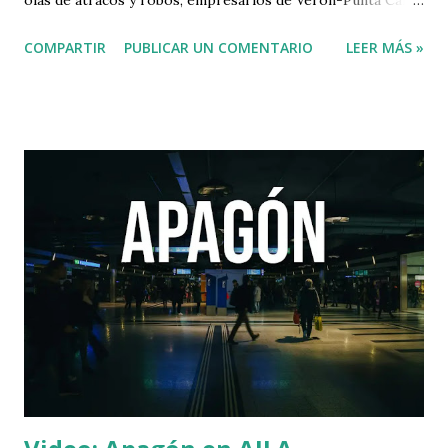
olas de atracos y robos, empresarios de Veron-Punta Cana
demandan mayor seguridad en la zona.
COMPARTIR
PUBLICAR UN COMENTARIO
LEER MÁS »
pic.twitter.com/6vbctElfCW — Luna TV (@LunaTVRD)
September 19, 2025