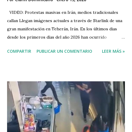
VIDEO: Protestas masivas en Irán, medios tradicionales
callan Llegan imágenes actuales a través de Starlink de una
gran manifestación en Teherán, Irán. En los últimos dias
desde los primeros días del año 2026 han ocurrido
multiples protestas, por varios días seguidos en contra del
COMPARTIR
PUBLICAR UN COMENTARIO
LEER MÁS »
régmen iraní. Las protestas en Irán son principalmente
contra el régimen teocrático y el gobierno actual,
impulsadas por el descontento económico (inflación,
precariedad, desplome de la moneda), la mala gestión , la
represión y las restricciones a los derechos, extendiéndose
desde quejas iniciales de comerciantes a un desafío más
amplio al poder islámico, con consignas dirigidas al Líder
Supremo, al poder islámico y al Ayatola Ali Jamenei,
desafiando los pilares ideológicos del régimen. VIDEO 1 🚨
🇮🇷 ÚLTIMA HORA: Llegan imágenes ACTUALES a través