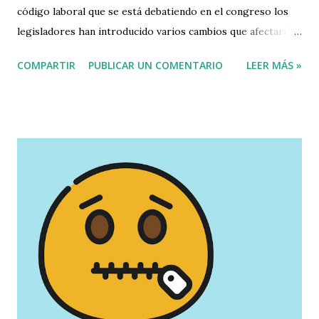
código laboral que se está debatiendo en el congreso los
legisladores han introducido varios cambios que afectarían
seriamente los derechos y conquistas ya ganadas por los
COMPARTIR
PUBLICAR UN COMENTARIO
LEER MÁS »
dominicanos. Entre estos cambios están: La eliminación de
la cesantía, eliminación de tres días feriados, el cambio
también se hará con los días sábado y domingo, que serán
convertidos en días laborables normales y no ya se pagarían
doble por trabajar esos días. Leer mas VIDEO Priyanka
Rodríguez: ¿Una reforma laboral complaciente para los
empresarios? 📻 Sintoniza Panorama 96.9 FM 📞 Cabina:
809-472-9696 | +1-833-706-8434 (Internacional) 🌐 Visítanos:
https://t.co/HdOmTVEM6M 📺 En vivo por VTV Canal 32
(Wind, Altice, Claro TV) pic.twitter.com/EYqFlZoKZo —
Panorama FM (@Panoramafm_do) August 29, 2025