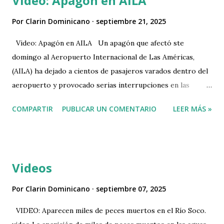
Video: Apagón en AILA
Por
Clarin Dominicano
septiembre 21, 2025
Video: Apagón en AILA Un apagón que afectó ste
domingo al Aeropuerto Internacional de Las Américas,
(AILA) ha dejado a cientos de pasajeros varados dentro del
aeropuerto y provocado serias interrupciones en las
operaciones aéreas, generando retrasos y cancelaciones
COMPARTIR
PUBLICAR UN COMENTARIO
LEER MÁS »
que afectan a los viajeros. De acuerdo con la información
disponible, al menos 10 vuelos han sido cancelados,
mientras otros permanecen en espera debido a la falta de
energía en varias áreas de la terminal. La información fue
Videos
publicada este domingo por Somos Pueblo en su cuenta de
X al gual el video que se puede ver mas abajo. Un apagón
Por
Clarin Dominicano
septiembre 07, 2025
que afecta desde la mañana de este domingo al Aeropuerto
VIDEO: Aparecen miles de peces muertos en el Río Soco.
Internacional de Las Américas, José Francisco Peña Gómez