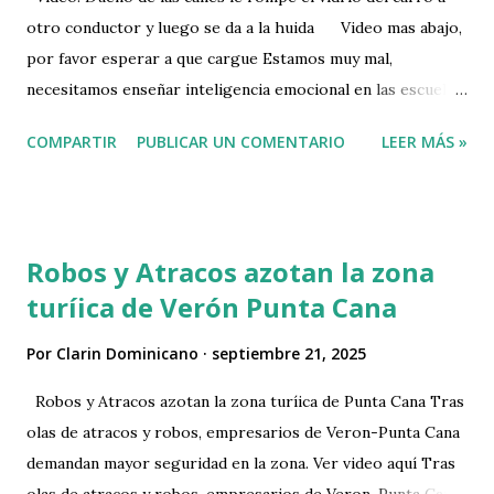
otro conductor y luego se da a la huida Video mas abajo,
por favor esperar a que cargue Estamos muy mal,
necesitamos enseñar inteligencia emocional en las escuelas;
la sociedad dominicana abandonó los valores fundamentales.
COMPARTIR
PUBLICAR UN COMENTARIO
LEER MÁS »
Por eso, pronto voy a anunciar un movimiento nacional
para escuchar a la gente y hablarle del amor de Dios, para
vivir en armonía. pic.twitter.com/pvjclbEivi — Ramon
Tolentino (@RamontolentinoT) September 21, 2025
Robos y Atracos azotan la zona
turíica de Verón Punta Cana
Por
Clarin Dominicano
septiembre 21, 2025
Robos y Atracos azotan la zona turíica de Punta Cana Tras
olas de atracos y robos, empresarios de Veron-Punta Cana
demandan mayor seguridad en la zona. Ver video aquí Tras