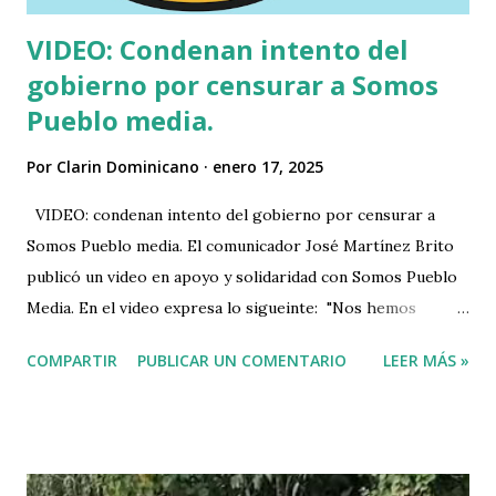
VIDEO: Condenan intento del
gobierno por censurar a Somos
Pueblo media.
Por
Clarin Dominicano
enero 17, 2025
VIDEO: condenan intento del gobierno por censurar a
Somos Pueblo media. El comunicador José Martínez Brito
publicó un video en apoyo y solidaridad con Somos Pueblo
Media. En el video expresa lo sigueinte: "Nos hemos
enterado que el han tumbado cuenta de Instagram a la
COMPARTIR
PUBLICAR UN COMENTARIO
LEER MÁS »
plataforma Somos Pueblo Media; que es una de las
plataforma más importante para el contra peso ciudadano
que se está organizando en República Dominicana durante
ya muchos años y que tienen un rol específico y de mucho
valor para la sociedad dominicana". "Condenamos