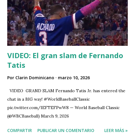
VIDEO: El gran slam de Fernando
Tatis
Por
Clarin Dominicano
marzo 10, 2026
VIDEO GRAND SLAM Fernando Tatis Jr. has entered the
chat in a BIG way! #WorldBaseballClassic
pic.twitter.com/IEFTEFPwW8 — World Baseball Classic
(@WBCBaseball) March 9, 2026
COMPARTIR
PUBLICAR UN COMENTARIO
LEER MÁS »