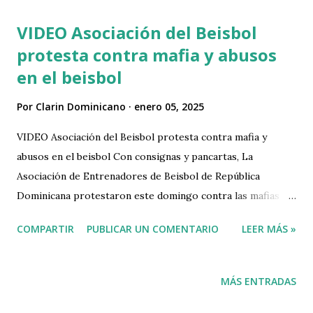
indignación, lo que trajo @FarideRaful Este joven
VIDEO Asociación del Beisbol
trabajando y haciendo sus deliverys de Pedidos Ya, con toda
protesta contra mafia y abusos
la documentación de su motor, como quiera se lo quitaron.
en el beisbol
Malditos abusadores @PoliciaRD por eso el pueblo los
detesta @pesqueiradiego @generalramongp
Por
Clarin Dominicano
enero 05, 2025
pic.twitter.com/38PnBRpEzj — 🇩🇴🇩🇴DannyDLeon23🇩🇴
🇩🇴 (@DannyDLGon23) December 2, 2024
VIDEO Asociación del Beisbol protesta contra mafia y
abusos en el beisbol Con consignas y pancartas, La
Asociación de Entrenadores de Beisbol de República
Dominicana protestaron este domingo contra las mafias y
abusos en el béisbol cometidas contra los niños y jovenes.
COMPARTIR
PUBLICAR UN COMENTARIO
LEER MÁS »
El objetivo de la manifestación, incluye las siguientes
demandas: no a las mafias en el béisbol, no al abuso infantil,
no a la falta de identidad, y la apertura de firmas para
MÁS ENTRADAS
jugadores de 16 a 24 años. Los organizadores calificaron