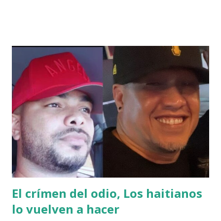
haitiana que protagonizaba una pelea en medio de varias
personas que estaban dentro de la tienda despojó de su
arma de servicio a un vigilante privado, ocasionando un
tiroteo en la tienda ubicada en localidad de Bávaro, Punta
Cana. El hecho dejó a tres personas heridas de bala. La
mujer, la mujer de nacionalidad haitiana que se identificada
como Natalia Benjamín, desarmó al agente de seguridad
Rafael Hernández. Se desconocen las causas que originaron
el incidente y está en investigación de las autoridades.
VIDEO View this post on Instagram A post shared by
Noticias Telemicro (@ntelemicro5) 🚨🇩🇴 🇭🇹 Haitiana
desarma a ...
El crímen del odio, Los haitianos
lo vuelven a hacer