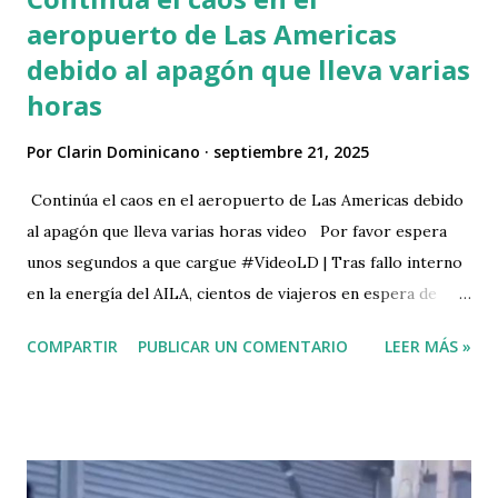
aeropuerto de Las Americas
debido al apagón que lleva varias
horas
Por
Clarin Dominicano
septiembre 21, 2025
Continúa el caos en el aeropuerto de Las Americas debido
al apagón que lleva varias horas video Por favor espera
unos segundos a que cargue #VideoLD | Tras fallo interno
en la energía del AILA, cientos de viajeros en espera de
reactivación de sus vuelos. #ListínDiario
COMPARTIR
PUBLICAR UN COMENTARIO
LEER MÁS »
pic.twitter.com/ZYqUYV4V5I — LISTÍN DIARIO
(@ListinDiario) September 21, 2025