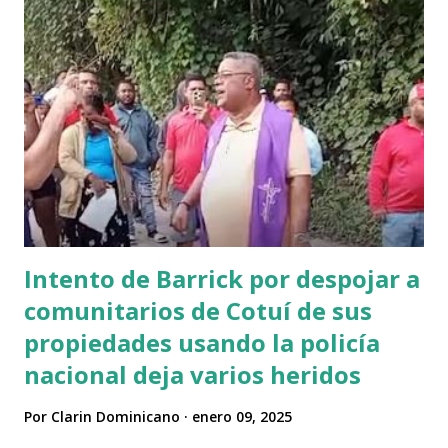
drásticamente ese intento de acallar la libertad de
expresión y por ende brindamos todo nuestro apoyo a la
plataforma Somos Pueblo, ellos tienen una plataforma
alterna que es Somos Pueblo RD 2 y desde ahí podrán
seguir todo su contenido mientras logra recuperar su
cuenta". "epito condenamos la libre expresión y la voluntad
popular, Somos Pueblo es necesario en esta sociedad, es
necesario para los contrapesos, es necesario para que...
Intento de Barrick por despojar a
comunitarios de Cotuí de sus
propiedades usando la policía
nacional deja varios heridos
Por
Clarin Dominicano
enero 09, 2025