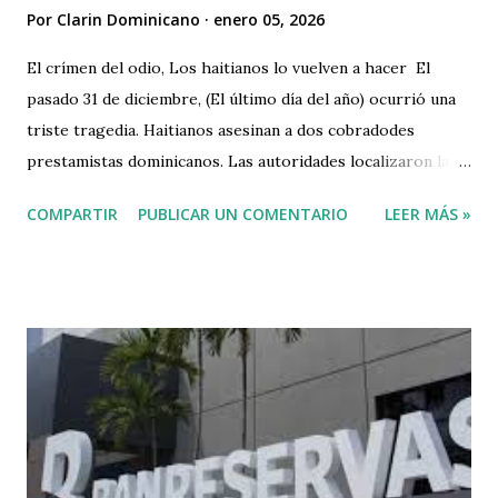
Por
Clarin Dominicano
enero 05, 2026
El crímen del odio, Los haitianos lo vuelven a hacer El
pasado 31 de diciembre, (El último día del año) ocurrió una
triste tragedia. Haitianos asesinan a dos cobradodes
prestamistas dominicanos. Las autoridades localizaron la
noche de este viernes los cuerpos enterrados de dos
COMPARTIR
PUBLICAR UN COMENTARIO
LEER MÁS »
cobradores de una empresa de préstamos, quienes habían
sido reportados como desaparecidos desde el pasado 31 de
diciembre. VIDEO 🚨 | #SucesosDL | Las víctimas, quienes
laboraban como cobradores de una empresa de préstamos,
habían sido reportadas como desaparecidas desde el
pasado 31 de diciembre, luego de salir desde el municipio
Nagua, provincia de María Trinidad Sánchez, hacia Santiago
para realizar… pic.twitter.com/zvDNQLVm7R — Diario
Libre (@DiarioLibre) January 3, 2026 Opinión ¿Cuantos más