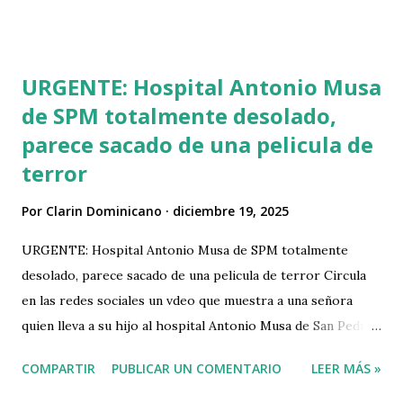
ahorros del banco de reserva porque según los rumores el
banco está en quiebra. En unos de los videos se observa a
un joven denunciando que a su esposa le robaron 200 mil
URGENTE: Hospital Antonio Musa
pesos a su esposa, pero que también a un amigo que tenía 5
de SPM totalmente desolado,
millones en el banco, fue a retirarlo, pero solamente le
parece sacado de una pelicula de
permitieron retirar 2 millones alegando que fue negado
por su"perfil", a su propio dueño. de modo que el
terror
denunciante hace un llamado a todos los clientes del Banco
Por
Clarin Dominicano
diciembre 19, 2025
de Reserva a retirar todo su dinero del Banco de Reservas.
Pulse aquí para ver todos los demás videos VIDEO 1
URGENTE: Hospital Antonio Musa de SPM totalmente
@jimmyligth05 #greenscreen ♬ sonido original -
desolado, parece sacado de una pelicula de terror Circula
Jimmyligth05 VIDEO 2 Otro joven llama a r...
en las redes sociales un vdeo que muestra a una señora
quien lleva a su hijo al hospital Antonio Musa de San Pedro
de Macorís y este se encuentra totalmente desoldado y
COMPARTIR
PUBLICAR UN COMENTARIO
LEER MÁS »
vacío, sin nungún personal en el centro. También se puede
ver claramente el gran deterioro en que se encuetra dicho