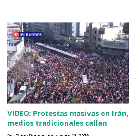
227 sin querer… pic.twitter.com/prO2MWTTAo — 🇩🇴🇩🇴
DannyDLeon23🇩🇴🇩🇴 (@DannyDLGon23) January 12, 2026
VIDEO: Protestas masivas en Irán,
medios tradicionales callan
Por
Clarin Dominicano
enero 13, 2026