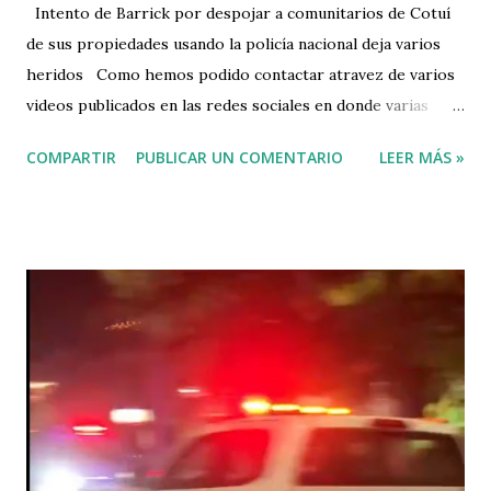
Intento de Barrick por despojar a comunitarios de Cotuí
de sus propiedades usando la policía nacional deja varios
heridos Como hemos podido contactar atravez de varios
videos publicados en las redes sociales en donde varias
personas denuncian el atropello por militares con armas de
COMPARTIR
PUBLICAR UN COMENTARIO
LEER MÁS »
altos calibles, entre ellos el padre Johnny durán de la
Pastoral Eologica. El padre Johnny Durán, de la Iglesia
Santo Cura de Ars y representante de la Diócesis de La
Vega, fue herido en Cotuí durante una intervención violenta
del Ejército y la Policía en protestas vinculadas a Barrick
Gold. El padre responsabilizó al presidente Luis Abinader
de lo… pic.twitter.com/K149YsBNyn — Somos Pueblo Media
(@RDSomosPueblo) January 9, 2025 Segun denuncian los
comunitarios que le quieren despojar de sus viviendas y sus
propiadades a la fuerza usando al ejercito national los
cuales les han disparado y ocasionado 7 heridos con