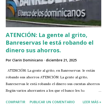
tienen que caer? ¿Cuántos más tienen que caer para que el
gobierno levante la alerta roja y le ponga un pare a todas
estas tragedias, masacres y hostilidad a la que están
expuestos los dominicanos debido a la ocupac...
ATENCIÓN: La gente al grito,
Banreservas le está robando el
dinero sus ahorros.
Por
Clarin Dominicano
diciembre 21, 2025
ATENCIÓN: La gente al grito, en Banreservas le están
robando sus ahorros ATENCIÓN: La gente al grito,
Banreservas le está robando el dinero sus cuentas ahorros
Según varios ahorrantes a los que el banco les ha
substraido sus ahorros, le hacen un llamado a las personas
COMPARTIR
PUBLICAR UN COMENTARIO
LEER MÁS »
afiliadas al banco de reservas a que saquen todos sus