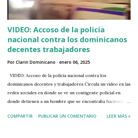
perdigones, reclaman al gobierno que tome carta en el
asunto. Acusan a la Barrick...
VIDEO: Accoso de la policia
nacional contra los dominicanos
decentes trabajadores
Por
Clarin Dominicano
enero 06, 2025
VIDEO: Accoso de la policia nacional contra los
dominicanos decentes y trabajadores Circula un video en las
redes sociales en donde se ve un contigente policial en
donde detienen a un hombre que se encontraba haciendo
un delivery En el video se puede ver como varios policcias
COMPARTIR
PUBLICAR UN COMENTARIO
LEER MÁS »
los cercan mientras el ciudadano impotente les reclama
porque se encontraba trabajando y lo despojan de su
motocicleta en la que hacía el delivery. VIDEO: Causa