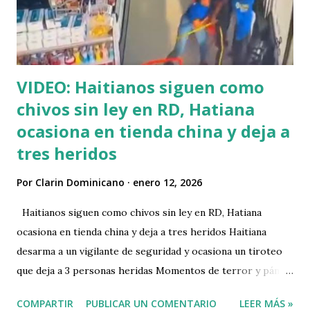
de Starlink de una gran manifestación en Teherán, Irán. El
pueblo iraní está venciendo a la censura del régim...
VIDEO: Haitianos siguen como
chivos sin ley en RD, Hatiana
ocasiona en tienda china y deja a
tres heridos
Por
Clarin Dominicano
enero 12, 2026
Haitianos siguen como chivos sin ley en RD, Hatiana
ocasiona en tienda china y deja a tres heridos Haitiana
desarma a un vigilante de seguridad y ocasiona un tiroteo
que deja a 3 personas heridas Momentos de terror y pánico
fue lo que se vivió en el interior de una tienda China del
COMPARTIR
PUBLICAR UN COMENTARIO
LEER MÁS »
municipio de Bávaro, cuando una mujer de nacionalidad