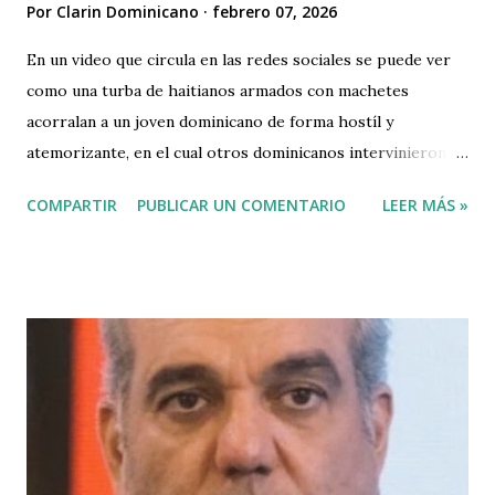
Por
Clarin Dominicano
febrero 07, 2026
En un video que circula en las redes sociales se puede ver
como una turba de haitianos armados con machetes
acorralan a un joven dominicano de forma hostíl y
atemorizante, en el cual otros dominicanos intervinieron
para que el joven no fuera agredido o asesinado por la
COMPARTIR
PUBLICAR UN COMENTARIO
LEER MÁS »
turba de haitianos armados.. Hasta el momento no se
precisa el lugar de los hechos. Para más información ver el
video mas abajo.