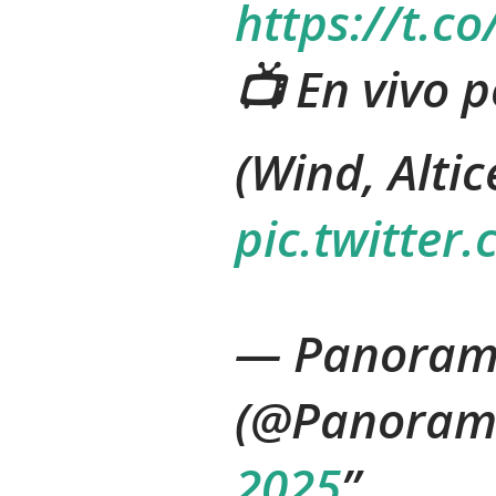
https://t.
📺 En vivo 
(Wind, Altic
pic.twitter
— Panoram
(@Panoram
2025