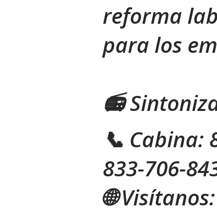
reforma la
para los em
📻 Sintoni
📞 Cabina: 
833-706-843
🌐 Visítanos: