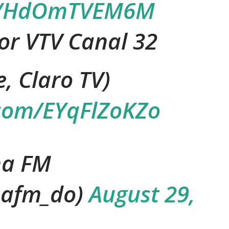
co/HdOmTVEM6M
por VTV Canal 32
e, Claro TV)
.com/EYqFlZoKZo
a FM
afm_do)
August 29,