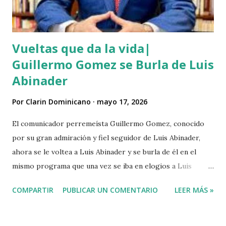
ó la huida. Éste es solo uno de múltiples asesinatos
cometidos por haiti...
Vueltas que da la vida|
Guillermo Gomez se Burla de Luis
Abinader
Por
Clarin Dominicano
mayo 17, 2026
El comunicador perremeísta Guillermo Gomez, conocido
por su gran admiración y fiel seguidor de Luis Abinader,
ahora se le voltea a Luis Abinader y se burla de él en el
mismo programa que una vez se iba en elogios a Luis
Abinader cuando fue candidato del partido PRM. VIDEO
COMPARTIR
PUBLICAR UN COMENTARIO
LEER MÁS »