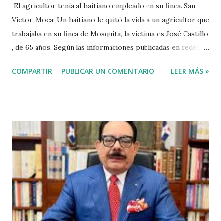
El agricultor tenía al haitiano empleado en su finca. San
Victor, Moca: Un haitiano le quitó la vida a un agricultor que
trabajaba en su finca de Mosquita, la victima es José Castillo
, de 65 años. Según las informaciones publicadas en redes
sociales el agricultor habia vendido unos aguacates, por lo
COMPARTIR
PUBLICAR UN COMENTARIO
LEER MÁS »
que el haitiano de inmediato se puso al acecho del
agricultor, esperó y lo asesinó para robarle pensando que
el agricultor tenía dinero. Tambien se dice que el haitiano
le debia dinero al occiso y este se negó a prestarle más
dinero, por lo que este a su vez se mantuvo esperando el
momento oportuno para cometer el hecho y asaltarlo,
según versiones el haitiano era adicto a las drogas y por
eso le pidió el dinero prestado. Las versiones de los
comunitarios indican que el asesino tenía su ropa empapada
de sangre y que éste se bañó y de dejó las ropas
ensangrentada tirada en el lugar donde vivía, luego empredi