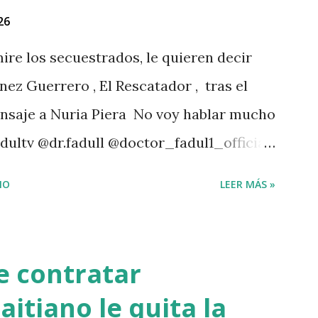
26
ire los secuestrados, le quieren decir
nez Guerrero , El Rescatador , tras el
ensaje a Nuria Piera No voy hablar mucho
dultv @dr.fadull @doctor_fadul1_official
 personas de mi país me iba a traer tanto
IO
LEER MÁS »
4 Dios con nosotros. " @luisabinader el
 te mandó a decir algo escúchalo Nuria".
agram A post shared by Juan carlos
de contratar
tador528) Mas abajo de dejamos el video
aitiano le quita la
 PARTE 1 PARTE 2