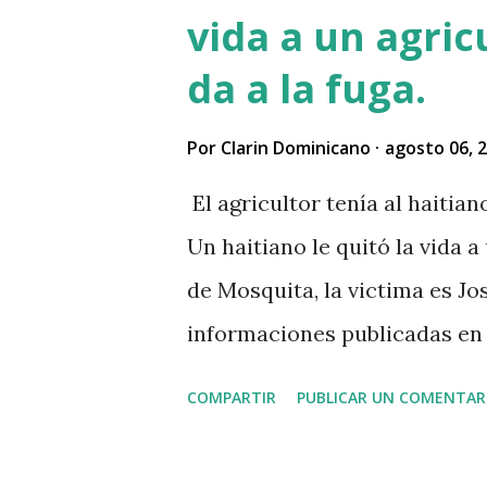
vida a un agric
da a la fuga.
Por
Clarin Dominicano
agosto 06, 
El agricultor tenía al haitia
Un haitiano le quitó la vida a
de Mosquita, la victima es Jos
informaciones publicadas en r
vendido unos aguacates, por 
COMPARTIR
PUBLICAR UN COMENTAR
al acecho del agricultor, esp
que el agricultor tenía dinero