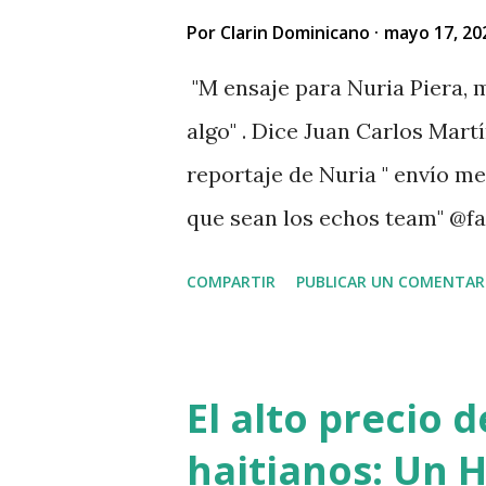
Por
Clarin Dominicano
mayo 17, 20
"M ensaje para Nuria Piera, m
algo" . Dice Juan Carlos Martí
reportaje de Nuria " envío m
que sean los echos team" @fa
. " No sabía que ayudar a las
COMPARTIR
PUBLICAR UN COMENTAR
problemas Jehová" . @pecosa3
señor que pusiste en el video
VIDEO View this post on Inst
El alto precio 
martinez Guerrero (@elresca
haitianos: Un H
del reportaje de Nuria Piera