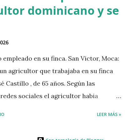
ultor dominicano y se
2026
no empleado en su finca. San Victor, Moca:
 un agricultor que trabajaba en su finca
é Castillo , de 65 años. Según las
edes sociales el agricultor habia
lo que el haitiano de inmediato se puso
IO
LEER MÁS »
eró y lo asesinó para robarle pensando
. Tambien se dice que el haitiano le debia