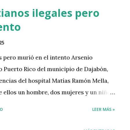
us deliverys de Pedidos Ya, con toda la
tianos ilegales pero
omo quiera se lo quitaron. Malditos
ento
o el pueblo los detesta @pesqueiradiego
r.com/38PnBRpEzj — 🇩🇴🇩🇴
25
nnyDLGon23) December 2, 2024
s pero murió en el intento Arsenio
io Puerto Rico del municipio de Dajabón,
gencias del hospital Matías Ramón Mella,
re ellos un hombre, dos mujeres y un niño,
 y heridas Mas detalles aquí
IO
LEER MÁS »