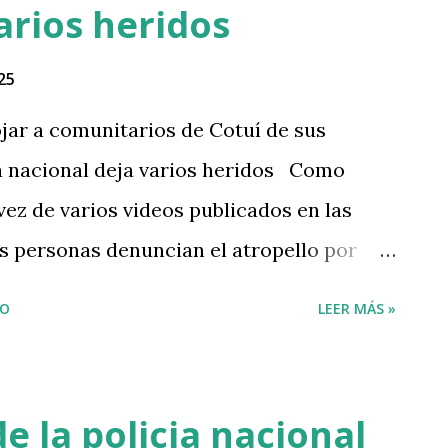
arios heridos
25
jar a comunitarios de Cotuí de sus
a nacional deja varios heridos Como
ez de varios videos publicados en las
s personas denuncian el atropello por
alibles, entre ellos el padre Johnny durán
IO
LEER MÁS »
dre Johnny Durán, de la Iglesia Santo Cura
Diócesis de La Vega, fue herido en Cotuí
nta del Ejército y la Policía en protestas
e la policia nacional