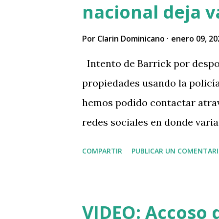
nacional deja v
Por
Clarin Dominicano
enero 09, 20
Intento de Barrick por despo
propiedades usando la policí
hemos podido contactar atrav
redes sociales en donde varia
militares con armas de altos c
COMPARTIR
PUBLICAR UN COMENTAR
de la Pastoral Eologica. El pa
de Ars y representante de la 
durante una intervención viole
VIDEO: Accoso d