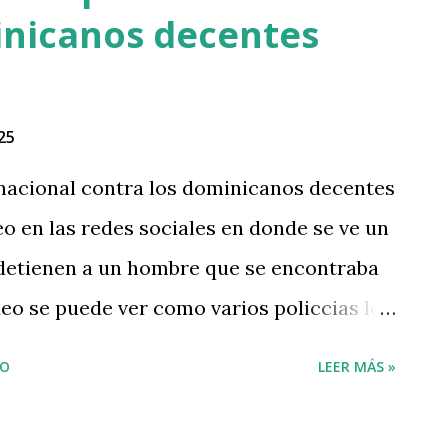
 padre responsabilizó al presidente Luis
inicanos decentes
.com/K149YsBNyn — Somos Pueblo Media
 2025 Segun denuncian los comunitarios
s viviendas y sus propiadades a la fuerza
25
os cuales les han disparado y ocasionado 7
nacional contra los dominicanos decentes
aman al gobierno que tome carta en el
eo en las redes sociales en donde se ve un
 detienen a un hombre que se encontraba
deo se puede ver como varios policcias los
 impotente les reclama porque se
IO
LEER MÁS »
spojan de su motocicleta en la que hacía
ignación, lo que trajo @FarideRaful Este