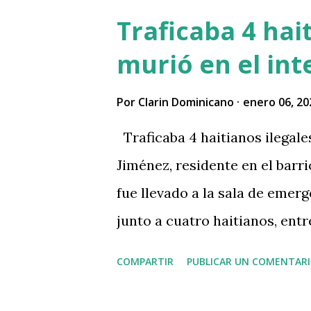
joven trabajando y haciendo s
Traficaba 4 hai
documentación de su motor, c
murió en el int
abusadores @PoliciaRD por es
@generalramongp pic.twitte
Por
Clarin Dominicano
enero 06, 20
DannyDLeon23🇩🇴🇩🇴 (@Da
Traficaba 4 haitianos ilegale
Jiménez, residente en el barr
fue llevado a la sala de emer
junto a cuatro haitianos, ent
quienes resultaron con golpes
COMPARTIR
PUBLICAR UN COMENTAR