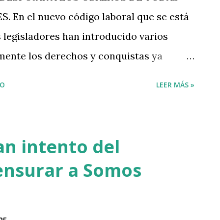
En el nuevo código laboral que se está
 legisladores han introducido varios
mente los derechos y conquistas ya
 Entre estos cambios están: La
IO
LEER MÁS »
iminación de tres días feriados, el cambio
 sábado y domingo, que serán convertidos
 no ya se pagarían doble por trabajar esos
n intento del
a Rodríguez: ¿Una reforma laboral
ensurar a Somos
arios? 📻 Sintoniza Panorama 96.9 FM 📞
706-8434 (Internacional) 🌐 Visítanos:
En vivo por VTV Canal 32 (Wind, Altice,