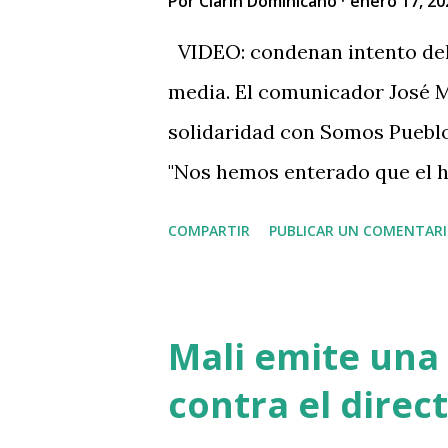
Por
Clarin Dominicano
enero 17, 20
Claro TV) pic.twitter.com/
VIDEO: condenan intento del
(@Panoramafm_do) August 29
media. El comunicador José M
solidaridad con Somos Pueblo 
"Nos hemos enterado que el 
plataforma Somos Pueblo Medi
COMPARTIR
PUBLICAR UN COMENTAR
importante para el contra pe
República Dominicana durante
específico y de mucho valor p
Mali emite una
"Condenamos drásticamente es
contra el direc
expresión y por ende brindam