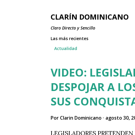
CLARÍN DOMINICANO
Claro Directo y Sencillo
Las más recientes
Actualidad
VIDEO: LEGISL
E
n
DESPOJAR A LO
t
SUS CONQUIST
r
a
Por
Clarin Dominicano
agosto 30, 2
d
LEGISLADORES PRETENDEN 