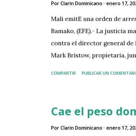
Somos Pueblo, ellos tienen u
Por
Clarin Dominicano
enero 17, 20
Pueblo RD 2 y desde ahí podr
Mali emitE una orden de arres
logra recuperar su cuenta". "
Bamako, (EFE).- La justicia m
voluntad popular, Somos Pueb
contra el director general de
necesario para los contrapeso
Mark Bristow, propietaria, jun
complejos auríferos más imp
COMPARTIR
PUBLICAR UN COMENTAR
fuentes judiciales. MÁS IN
Cae el peso do
Por
Clarin Dominicano
enero 17, 20