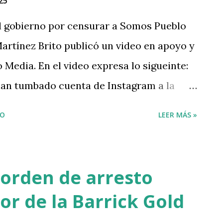
25
EYqFlZoKZo — Panorama FM
 gobierno por censurar a Somos Pueblo
, 2025
artínez Brito publicó un video en apoyo y
Media. En el video expresa lo sigueinte:
han tumbado cuenta de Instagram a la
a; que es una de las plataforma más
IO
LEER MÁS »
so ciudadano que se está organizando en
 ya muchos años y que tienen un rol
ara la sociedad dominicana".
 orden de arresto
e intento de acallar la libertad de
tor de la Barrick Gold
os todo nuestro apoyo a la plataforma