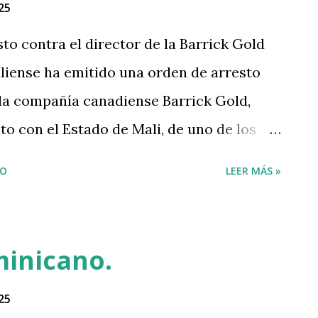
na plataforma alterna que es Somos
25
án seguir todo su contenido mientras
to contra el director de la Barrick Gold
epito condenamos la libre expresión y la
aliense ha emitido una orden de arresto
lo es necesario en esta sociedad, es
 la compañía canadiense Barrick Gold,
s, es necesario para que...
to con el Estado de Mali, de uno de los
ortantes del mundo, informaron a EFE
IO
LEER MÁS »
FORMACIÓN
minicano.
25