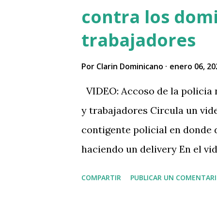
vinculadas a Barrick Gold. El
contra los dom
Abinader de lo… pic.twitter
trabajadores
(@RDSomosPueblo) January 9,
que le quieren despojar de su
Por
Clarin Dominicano
enero 06, 20
usando al ejercito national l
VIDEO: Accoso de la policia 
heridos con perdigones, recl
y trabajadores Circula un vid
asunto. Acusan a la Barrick...
contigente policial en donde
haciendo un delivery En el vi
cercan mientras el ciudadano
COMPARTIR
PUBLICAR UN COMENTAR
encontraba trabajando y lo de
el delivery. VIDEO: Causa ind