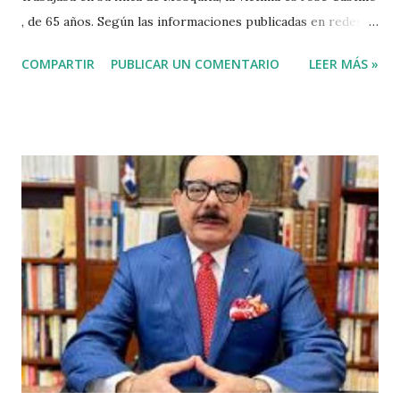
, de 65 años. Según las informaciones publicadas en redes
sociales el agricultor habia vendido unos aguacates, por lo
COMPARTIR
PUBLICAR UN COMENTARIO
LEER MÁS »
que el haitiano de inmediato se puso al acecho del
agricultor, esperó y lo asesinó para robarle pensando que
el agricultor tenía dinero. Tambien se dice que el haitiano
le debia dinero al occiso y este se negó a prestarle más
dinero, por lo que este a su vez se mantuvo esperando el
momento oportuno para cometer el hecho y asaltarlo,
según versiones el haitiano era adicto a las drogas y por
eso le pidió el dinero prestado. Las versiones de los
comunitarios indican que el asesino tenía su ropa empapada
de sangre y que éste se bañó y de dejó las ropas
ensangrentada tirada en el lugar donde vivía, luego empredi
ó la huida. Éste es solo uno de múltiples asesinatos
cometidos por haiti...