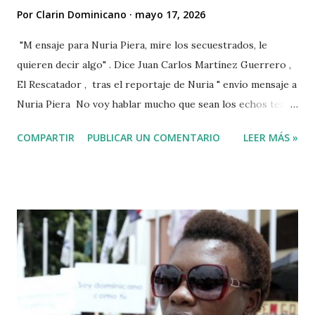
Por
Clarin Dominicano
mayo 17, 2026
"M ensaje para Nuria Piera, mire los secuestrados, le
quieren decir algo" . Dice Juan Carlos Martínez Guerrero ,
El Rescatador , tras el reportaje de Nuria " envío mensaje a
Nuria Piera No voy hablar mucho que sean los echos team"
@fadultv @dr.fadull @doctor_fadul1_official . " No sabía que
COMPARTIR
PUBLICAR UN COMENTARIO
LEER MÁS »
ayudar a las personas de mi país me iba a traer tanto
problemas Jehová" . @pecosa34 Dios con nosotros. "
@luisabinader el señor que pusiste en el video te mandó a
decir algo escúchalo Nuria". VIDEO View this post on
Instagram A post shared by Juan carlos martinez Guerrero
(@elrescatador528) Mas abajo de dejamos el video del
reportaje de Nuria Piera PARTE 1 PARTE 2