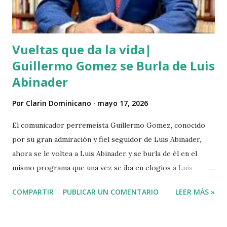
n
t
a
r
Vueltas que da la vida|
i
o
Guillermo Gomez se Burla de Luis
Abinader
Por
Clarin Dominicano
mayo 17, 2026
El comunicador perremeísta Guillermo Gomez, conocido
por su gran admiración y fiel seguidor de Luis Abinader,
ahora se le voltea a Luis Abinader y se burla de él en el
mismo programa que una vez se iba en elogios a Luis
Abinader cuando fue candidato del partido PRM. VIDEO
COMPARTIR
PUBLICAR UN COMENTARIO
LEER MÁS »