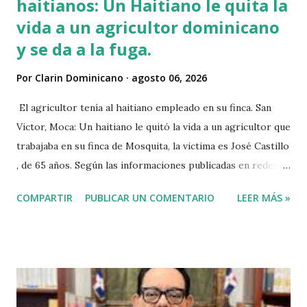
haitianos: Un Haitiano le quita la
vida a un agricultor dominicano
y se da a la fuga.
Por
Clarin Dominicano
agosto 06, 2026
El agricultor tenía al haitiano empleado en su finca. San
Victor, Moca: Un haitiano le quitó la vida a un agricultor que
trabajaba en su finca de Mosquita, la victima es José Castillo
, de 65 años. Según las informaciones publicadas en redes
sociales el agricultor habia vendido unos aguacates, por lo
COMPARTIR
PUBLICAR UN COMENTARIO
LEER MÁS »
que el haitiano de inmediato se puso al acecho del
agricultor, esperó y lo asesinó para robarle pensando que
el agricultor tenía dinero. Tambien se dice que el haitiano
le debia dinero al occiso y este se negó a prestarle más
dinero, por lo que este a su vez se mantuvo esperando el
momento oportuno para cometer el hecho y asaltarlo,