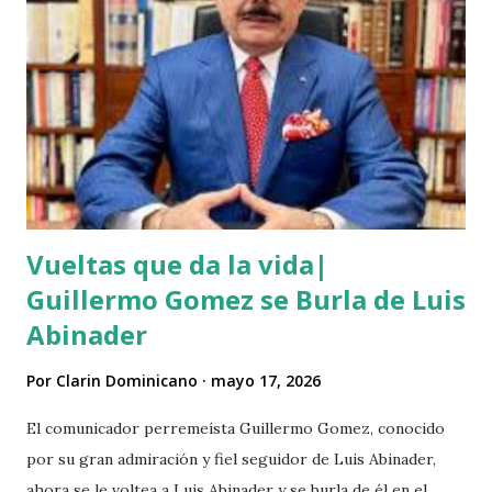
según versiones el haitiano era adicto a las drogas y por
eso le pidió el dinero prestado. Las versiones de los
comunitarios indican que el asesino tenía su ropa empapada
de sangre y que éste se bañó y de dejó las ropas
ensangrentada tirada en el lugar donde vivía, luego empredi
ó la huida. Éste es solo uno de múltiples asesinatos
cometidos por haiti...
Vueltas que da la vida|
Guillermo Gomez se Burla de Luis
Abinader
Por
Clarin Dominicano
mayo 17, 2026
El comunicador perremeísta Guillermo Gomez, conocido
por su gran admiración y fiel seguidor de Luis Abinader,
ahora se le voltea a Luis Abinader y se burla de él en el