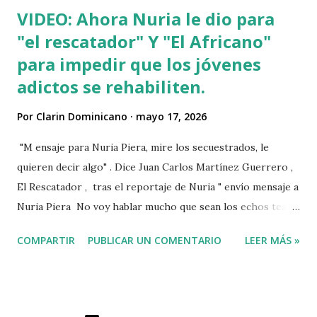
VIDEO: Ahora Nuria le dio para
"el rescatador" Y "El Africano"
para impedir que los jóvenes
adictos se rehabiliten.
Por
Clarin Dominicano
mayo 17, 2026
"M ensaje para Nuria Piera, mire los secuestrados, le
quieren decir algo" . Dice Juan Carlos Martínez Guerrero ,
El Rescatador , tras el reportaje de Nuria " envío mensaje a
Nuria Piera No voy hablar mucho que sean los echos team"
@fadultv @dr.fadull @doctor_fadul1_official . " No sabía que
COMPARTIR
PUBLICAR UN COMENTARIO
LEER MÁS »
ayudar a las personas de mi país me iba a traer tanto
problemas Jehová" . @pecosa34 Dios con nosotros. "
@luisabinader el señor que pusiste en el video te mandó a
decir algo escúchalo Nuria". VIDEO View this post on