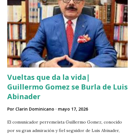
momento oportuno para cometer el hecho y asaltarlo,
según versiones el haitiano era adicto a las drogas y por
eso le pidió el dinero prestado. Las versiones de los
comunitarios indican que el asesino tenía su ropa empapada
de sangre y que éste se bañó y de dejó las ropas
ensangrentada tirada en el lugar donde vivía, luego empredi
ó la huida. Éste es solo uno de múltiples asesinatos
cometidos por haiti...
Vueltas que da la vida|
Guillermo Gomez se Burla de Luis
Abinader
Por
Clarin Dominicano
mayo 17, 2026
El comunicador perremeísta Guillermo Gomez, conocido
por su gran admiración y fiel seguidor de Luis Abinader,