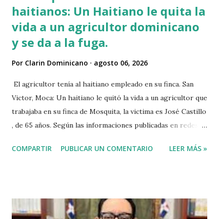
haitianos: Un Haitiano le quita la
vida a un agricultor dominicano
y se da a la fuga.
Por
Clarin Dominicano
agosto 06, 2026
El agricultor tenía al haitiano empleado en su finca. San
Victor, Moca: Un haitiano le quitó la vida a un agricultor que
trabajaba en su finca de Mosquita, la victima es José Castillo
, de 65 años. Según las informaciones publicadas en redes
sociales el agricultor habia vendido unos aguacates, por lo
COMPARTIR
PUBLICAR UN COMENTARIO
LEER MÁS »
que el haitiano de inmediato se puso al acecho del
agricultor, esperó y lo asesinó para robarle pensando que
el agricultor tenía dinero. Tambien se dice que el haitiano
le debia dinero al occiso y este se negó a prestarle más
dinero, por lo que este a su vez se mantuvo esperando el