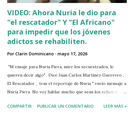
VIDEO: Ahora Nuria le dio para
"el rescatador" Y "El Africano"
para impedir que los jóvenes
adictos se rehabiliten.
Por
Clarin Dominicano
mayo 17, 2026
"M ensaje para Nuria Piera, mire los secuestrados, le
quieren decir algo" . Dice Juan Carlos Martínez Guerrero ,
El Rescatador , tras el reportaje de Nuria " envío mensaje a
Nuria Piera No voy hablar mucho que sean los echos team"
@fadultv @dr.fadull @doctor_fadul1_official . " No sabía que
COMPARTIR
PUBLICAR UN COMENTARIO
LEER MÁS »
ayudar a las personas de mi país me iba a traer tanto
problemas Jehová" . @pecosa34 Dios con nosotros. "
@luisabinader el señor que pusiste en el video te mandó a
decir algo escúchalo Nuria". VIDEO View this post on