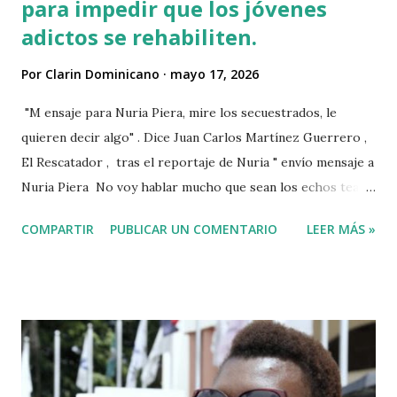
para impedir que los jóvenes
adictos se rehabiliten.
Por
Clarin Dominicano
mayo 17, 2026
"M ensaje para Nuria Piera, mire los secuestrados, le
quieren decir algo" . Dice Juan Carlos Martínez Guerrero ,
El Rescatador , tras el reportaje de Nuria " envío mensaje a
Nuria Piera No voy hablar mucho que sean los echos team"
@fadultv @dr.fadull @doctor_fadul1_official . " No sabía que
COMPARTIR
PUBLICAR UN COMENTARIO
LEER MÁS »
ayudar a las personas de mi país me iba a traer tanto
problemas Jehová" . @pecosa34 Dios con nosotros. "
@luisabinader el señor que pusiste en el video te mandó a
decir algo escúchalo Nuria". VIDEO View this post on
Instagram A post shared by Juan carlos martinez Guerrero
(@elrescatador528) Mas abajo de dejamos el video del
reportaje de Nuria Piera PARTE 1 PARTE 2