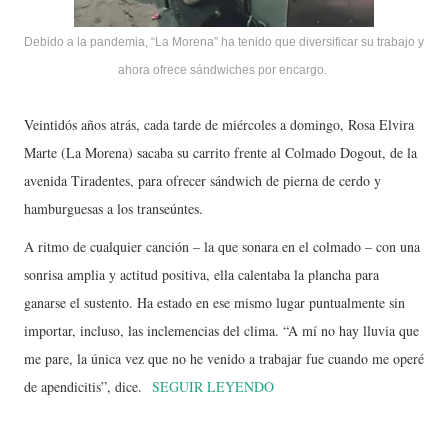
Debido a la pandemia, “La Morena” ha tenido que diversificar su trabajo y
ahora ofrece sándwiches por encargo.
Veintidós años atrás, cada tarde de miércoles a do­mingo, Rosa Elvira
Mar­te (La Morena) sacaba su carrito frente al Colma­do Dogout, de la
aveni­da Tiradentes, para ofre­cer sándwich de pierna de cerdo y
hamburguesas a los transeúntes.
A ritmo de cualquier can­ción – la que sonara en el colmado – con una
sonrisa amplia y actitud positiva, ella calentaba la plancha para
ganarse el sustento. Ha estado en ese mismo lugar puntualmente sin
importar, incluso, las in­clemencias del clima. “A mí no hay lluvia que
me pare, la única vez que no he venido a trabajar fue cuando me operé
de apen­dicitis”, dice.
SEGUIR LEYENDO