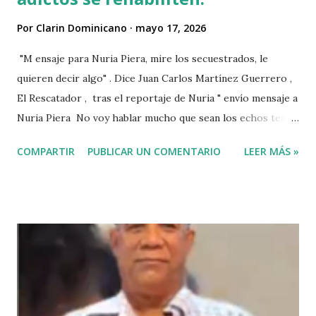
Por
Clarin Dominicano
mayo 17, 2026
"M ensaje para Nuria Piera, mire los secuestrados, le
quieren decir algo" . Dice Juan Carlos Martínez Guerrero ,
El Rescatador , tras el reportaje de Nuria " envío mensaje a
Nuria Piera No voy hablar mucho que sean los echos team"
@fadultv @dr.fadull @doctor_fadul1_official . " No sabía que
COMPARTIR
PUBLICAR UN COMENTARIO
LEER MÁS »
ayudar a las personas de mi país me iba a traer tanto
problemas Jehová" . @pecosa34 Dios con nosotros. "
@luisabinader el señor que pusiste en el video te mandó a
decir algo escúchalo Nuria". VIDEO View this post on
Instagram A post shared by Juan carlos martinez Guerrero
(@elrescatador528) Mas abajo de dejamos el video del
reportaje de Nuria Piera PARTE 1 PARTE 2