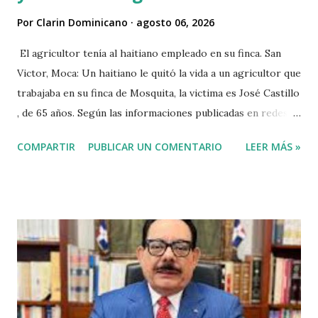
Por
Clarin Dominicano
agosto 06, 2026
El agricultor tenía al haitiano empleado en su finca. San
Victor, Moca: Un haitiano le quitó la vida a un agricultor que
trabajaba en su finca de Mosquita, la victima es José Castillo
, de 65 años. Según las informaciones publicadas en redes
sociales el agricultor habia vendido unos aguacates, por lo
COMPARTIR
PUBLICAR UN COMENTARIO
LEER MÁS »
que el haitiano de inmediato se puso al acecho del
agricultor, esperó y lo asesinó para robarle pensando que
el agricultor tenía dinero. Tambien se dice que el haitiano
le debia dinero al occiso y este se negó a prestarle más
dinero, por lo que este a su vez se mantuvo esperando el
momento oportuno para cometer el hecho y asaltarlo,
según versiones el haitiano era adicto a las drogas y por
eso le pidió el dinero prestado. Las versiones de los
comunitarios indican que el asesino tenía su ropa empapada