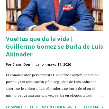
de sangre y que éste se bañó y de dejó las ropas
ensangrentada tirada en el lugar donde vivía, luego empredi
ó la huida. Éste es solo uno de múltiples asesinatos
cometidos por haiti...
Vueltas que da la vida|
Guillermo Gomez se Burla de Luis
Abinader
Por
Clarin Dominicano
mayo 17, 2026
El comunicador perremeísta Guillermo Gomez, conocido
por su gran admiración y fiel seguidor de Luis Abinader,
ahora se le voltea a Luis Abinader y se burla de él en el
mismo programa que una vez se iba en elogios a Luis
Abinader cuando fue candidato del partido PRM. VIDEO
COMPARTIR
PUBLICAR UN COMENTARIO
LEER MÁS »