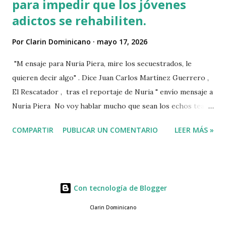
para impedir que los jóvenes
adictos se rehabiliten.
Por
Clarin Dominicano
mayo 17, 2026
"M ensaje para Nuria Piera, mire los secuestrados, le
quieren decir algo" . Dice Juan Carlos Martínez Guerrero ,
El Rescatador , tras el reportaje de Nuria " envío mensaje a
Nuria Piera No voy hablar mucho que sean los echos team"
@fadultv @dr.fadull @doctor_fadul1_official . " No sabía que
COMPARTIR
PUBLICAR UN COMENTARIO
LEER MÁS »
ayudar a las personas de mi país me iba a traer tanto
problemas Jehová" . @pecosa34 Dios con nosotros. "
@luisabinader el señor que pusiste en el video te mandó a
decir algo escúchalo Nuria". VIDEO View this post on
Con tecnología de Blogger
Instagram A post shared by Juan carlos martinez Guerrero
(@elrescatador528) Mas abajo de dejamos el video del
Clarin Dominicano
reportaje de Nuria Piera PARTE 1 PARTE 2