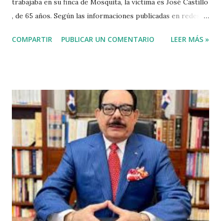
trabajaba en su finca de Mosquita, la victima es José Castillo
, de 65 años. Según las informaciones publicadas en redes
sociales el agricultor habia vendido unos aguacates, por lo
COMPARTIR
PUBLICAR UN COMENTARIO
LEER MÁS »
que el haitiano de inmediato se puso al acecho del
agricultor, esperó y lo asesinó para robarle pensando que
el agricultor tenía dinero. Tambien se dice que el haitiano
le debia dinero al occiso y este se negó a prestarle más
dinero, por lo que este a su vez se mantuvo esperando el
momento oportuno para cometer el hecho y asaltarlo,
según versiones el haitiano era adicto a las drogas y por
eso le pidió el dinero prestado. Las versiones de los
comunitarios indican que el asesino tenía su ropa empapada
de sangre y que éste se bañó y de dejó las ropas
ensangrentada tirada en el lugar donde vivía, luego empredi
ó la huida. Éste es solo uno de múltiples asesinatos
cometidos por haiti...