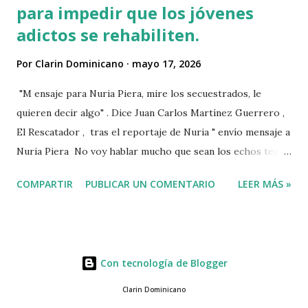
para impedir que los jóvenes
adictos se rehabiliten.
Por
Clarin Dominicano
mayo 17, 2026
"M ensaje para Nuria Piera, mire los secuestrados, le
quieren decir algo" . Dice Juan Carlos Martínez Guerrero ,
El Rescatador , tras el reportaje de Nuria " envío mensaje a
Nuria Piera No voy hablar mucho que sean los echos team"
@fadultv @dr.fadull @doctor_fadul1_official . " No sabía que
COMPARTIR
PUBLICAR UN COMENTARIO
LEER MÁS »
ayudar a las personas de mi país me iba a traer tanto
problemas Jehová" . @pecosa34 Dios con nosotros. "
@luisabinader el señor que pusiste en el video te mandó a
decir algo escúchalo Nuria". VIDEO View this post on
Con tecnología de Blogger
Instagram A post shared by Juan carlos martinez Guerrero
(@elrescatador528) Mas abajo de dejamos el video del
Clarin Dominicano
reportaje de Nuria Piera PARTE 1 PARTE 2