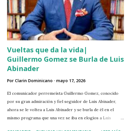
comunitarios indican que el asesino tenía su ropa empapada
de sangre y que éste se bañó y de dejó las ropas
ensangrentada tirada en el lugar donde vivía, luego empredi
ó la huida. Éste es solo uno de múltiples asesinatos
cometidos por haiti...
Vueltas que da la vida|
Guillermo Gomez se Burla de Luis
Abinader
Por
Clarin Dominicano
mayo 17, 2026
El comunicador perremeísta Guillermo Gomez, conocido
por su gran admiración y fiel seguidor de Luis Abinader,
ahora se le voltea a Luis Abinader y se burla de él en el
mismo programa que una vez se iba en elogios a Luis
Abinader cuando fue candidato del partido PRM. VIDEO