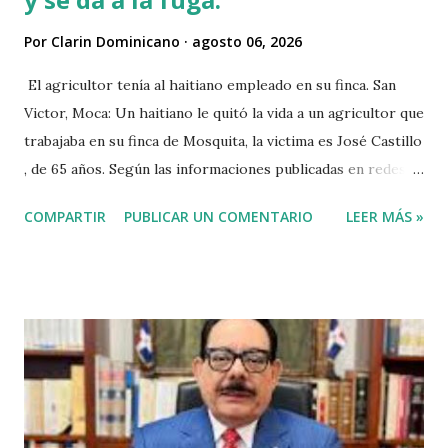
Por
Clarin Dominicano
agosto 06, 2026
El agricultor tenía al haitiano empleado en su finca. San
Victor, Moca: Un haitiano le quitó la vida a un agricultor que
trabajaba en su finca de Mosquita, la victima es José Castillo
, de 65 años. Según las informaciones publicadas en redes
sociales el agricultor habia vendido unos aguacates, por lo
COMPARTIR
PUBLICAR UN COMENTARIO
LEER MÁS »
que el haitiano de inmediato se puso al acecho del
agricultor, esperó y lo asesinó para robarle pensando que
el agricultor tenía dinero. Tambien se dice que el haitiano
le debia dinero al occiso y este se negó a prestarle más
dinero, por lo que este a su vez se mantuvo esperando el
momento oportuno para cometer el hecho y asaltarlo,
según versiones el haitiano era adicto a las drogas y por
eso le pidió el dinero prestado. Las versiones de los