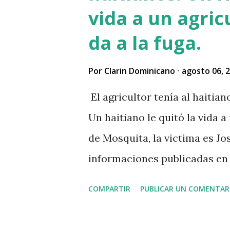
vida a un agric
da a la fuga.
Por
Clarin Dominicano
agosto 06, 
El agricultor tenía al haitia
Un haitiano le quitó la vida a
de Mosquita, la victima es Jos
informaciones publicadas en r
vendido unos aguacates, por 
COMPARTIR
PUBLICAR UN COMENTAR
al acecho del agricultor, esp
que el agricultor tenía dinero