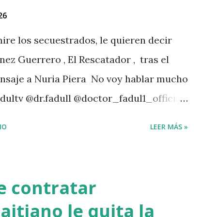
26
ire los secuestrados, le quieren decir
nez Guerrero , El Rescatador , tras el
ensaje a Nuria Piera No voy hablar mucho
dultv @dr.fadull @doctor_fadul1_official
 personas de mi país me iba a traer tanto
IO
LEER MÁS »
4 Dios con nosotros. " @luisabinader el
 te mandó a decir algo escúchalo Nuria".
agram A post shared by Juan carlos
de contratar
tador528) Mas abajo de dejamos el video
aitiano le quita la
 PARTE 1 PARTE 2