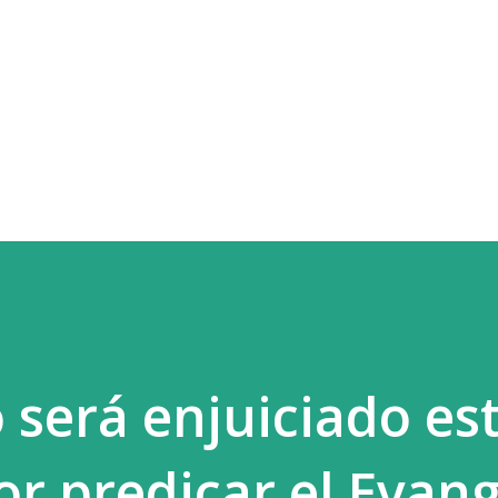
Ir al contenido principal
 será enjuiciado es
or predicar el Evang