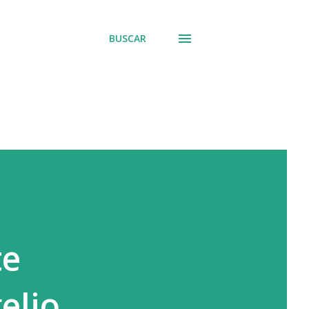
BUSCAR
te
elio