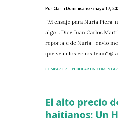
Por
Clarin Dominicano
mayo 17, 20
"M ensaje para Nuria Piera, m
algo" . Dice Juan Carlos Martí
reportaje de Nuria " envío m
que sean los echos team" @fa
. " No sabía que ayudar a las
COMPARTIR
PUBLICAR UN COMENTAR
problemas Jehová" . @pecosa3
señor que pusiste en el video
VIDEO View this post on Inst
El alto precio 
martinez Guerrero (@elresca
haitianos: Un H
del reportaje de Nuria Piera