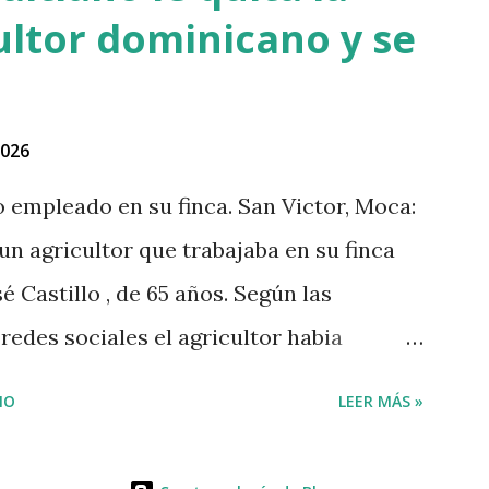
ultor dominicano y se
2026
no empleado en su finca. San Victor, Moca:
 un agricultor que trabajaba en su finca
é Castillo , de 65 años. Según las
edes sociales el agricultor habia
lo que el haitiano de inmediato se puso
IO
LEER MÁS »
eró y lo asesinó para robarle pensando
. Tambien se dice que el haitiano le debia