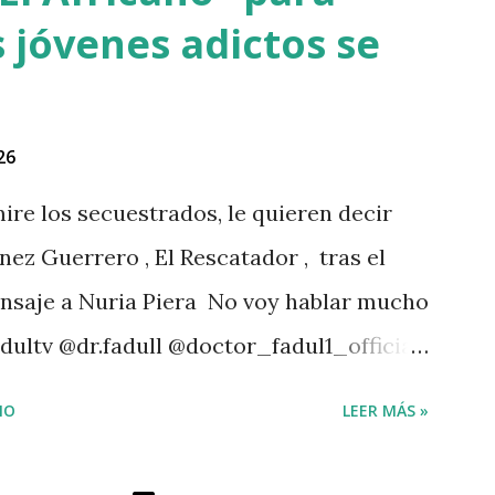
 jóvenes adictos se
26
ire los secuestrados, le quieren decir
nez Guerrero , El Rescatador , tras el
ensaje a Nuria Piera No voy hablar mucho
dultv @dr.fadull @doctor_fadul1_official
 personas de mi país me iba a traer tanto
IO
LEER MÁS »
4 Dios con nosotros. " @luisabinader el
 te mandó a decir algo escúchalo Nuria".