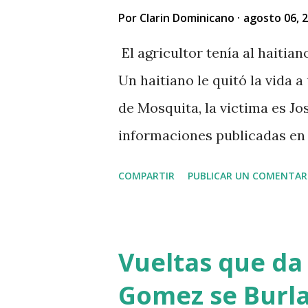
Por
Clarin Dominicano
agosto 06, 
El agricultor tenía al haitia
Un haitiano le quitó la vida a
de Mosquita, la victima es Jos
informaciones publicadas en r
vendido unos aguacates, por 
COMPARTIR
PUBLICAR UN COMENTAR
al acecho del agricultor, esp
que el agricultor tenía dinero
dinero al occiso y este se ne
Vueltas que da 
a su vez se mantuvo esperan
Gomez se Burla
hecho y asaltarlo, según vers