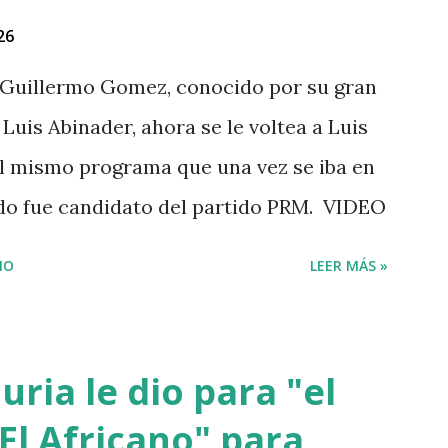
estado. Las versiones de los comunitarios
26
 su ropa empapada de sangre y que éste
Guillermo Gomez, conocido por su gran
ensangrentada tirada en el lugar donde
Luis Abinader, ahora se le voltea a Luis
da. Éste es solo uno de múltiples
 el mismo programa que una vez se iba en
i...
ndo fue candidato del partido PRM. VIDEO
IO
LEER MÁS »
ria le dio para "el
El Africano" para