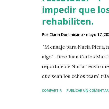
impedir que los
rehabiliten.
Por
Clarin Dominicano
mayo 17, 20
"M ensaje para Nuria Piera, m
algo" . Dice Juan Carlos Martí
reportaje de Nuria " envío m
que sean los echos team" @fa
. " No sabía que ayudar a las
COMPARTIR
PUBLICAR UN COMENTAR
problemas Jehová" . @pecosa3
señor que pusiste en el video