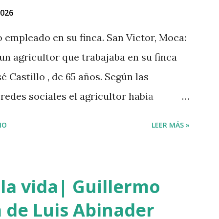
2026
no empleado en su finca. San Victor, Moca:
 un agricultor que trabajaba en su finca
é Castillo , de 65 años. Según las
edes sociales el agricultor habia
lo que el haitiano de inmediato se puso
IO
LEER MÁS »
eró y lo asesinó para robarle pensando
. Tambien se dice que el haitiano le debia
gó a prestarle más dinero, por lo que este
la vida| Guillermo
do el momento oportuno para cometer el
 de Luis Abinader
iones el haitiano era adicto a las drogas y