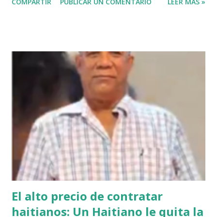
COMPARTIR
PUBLICAR UN COMENTARIO
LEER MÁS »
ayudar a las personas de mi país me iba a traer tanto
problemas Jehová" . @pecosa34 Dios con nosotros. "
@luisabinader el señor que pusiste en el video te mandó a
decir algo escúchalo Nuria". VIDEO View this post on
Instagram A post shared by Juan carlos martinez Guerrero
(@elrescatador528) Mas abajo de dejamos el video del
reportaje de Nuria Piera PARTE 1 PARTE 2
El alto precio de contratar
haitianos: Un Haitiano le quita la