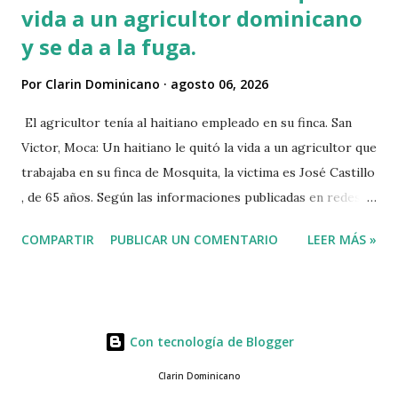
vida a un agricultor dominicano
y se da a la fuga.
Por
Clarin Dominicano
agosto 06, 2026
El agricultor tenía al haitiano empleado en su finca. San
Victor, Moca: Un haitiano le quitó la vida a un agricultor que
trabajaba en su finca de Mosquita, la victima es José Castillo
, de 65 años. Según las informaciones publicadas en redes
sociales el agricultor habia vendido unos aguacates, por lo
COMPARTIR
PUBLICAR UN COMENTARIO
LEER MÁS »
que el haitiano de inmediato se puso al acecho del
agricultor, esperó y lo asesinó para robarle pensando que
el agricultor tenía dinero. Tambien se dice que el haitiano
le debia dinero al occiso y este se negó a prestarle más
Con tecnología de Blogger
dinero, por lo que este a su vez se mantuvo esperando el
momento oportuno para cometer el hecho y asaltarlo,
Clarin Dominicano
según versiones el haitiano era adicto a las drogas y por