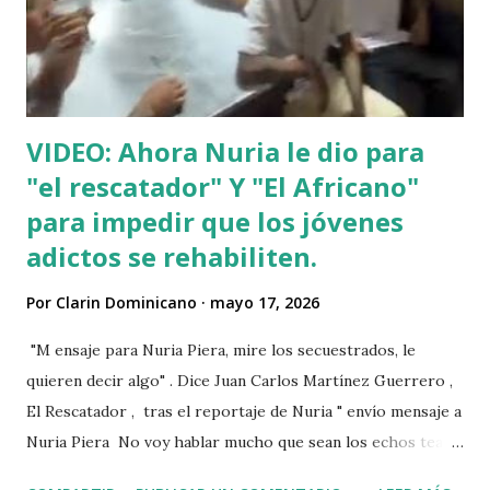
VIDEO: Ahora Nuria le dio para
"el rescatador" Y "El Africano"
para impedir que los jóvenes
adictos se rehabiliten.
Por
Clarin Dominicano
mayo 17, 2026
"M ensaje para Nuria Piera, mire los secuestrados, le
quieren decir algo" . Dice Juan Carlos Martínez Guerrero ,
El Rescatador , tras el reportaje de Nuria " envío mensaje a
Nuria Piera No voy hablar mucho que sean los echos team"
@fadultv @dr.fadull @doctor_fadul1_official . " No sabía que