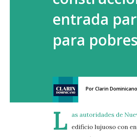
entrada para
para pobre
Por
Clarin Dominican
L
as autoridades de Nuev
edificio lujuoso con en