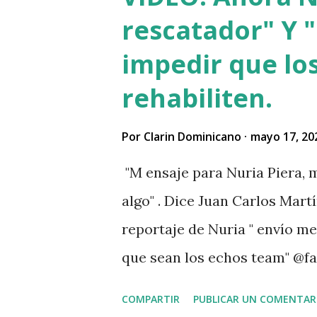
a su vez se mantuvo esperan
rescatador" Y "
hecho y asaltarlo, según vers
impedir que los
por eso le pidió el dinero pr
rehabiliten.
indican que el asesino tenía
se bañó y de dejó las ropas 
Por
Clarin Dominicano
mayo 17, 20
vivía, luego empredi ó la hui
"M ensaje para Nuria Piera, m
asesinatos cometidos por hait
algo" . Dice Juan Carlos Martí
reportaje de Nuria " envío m
que sean los echos team" @fa
. " No sabía que ayudar a las
COMPARTIR
PUBLICAR UN COMENTAR
problemas Jehová" . @pecosa3