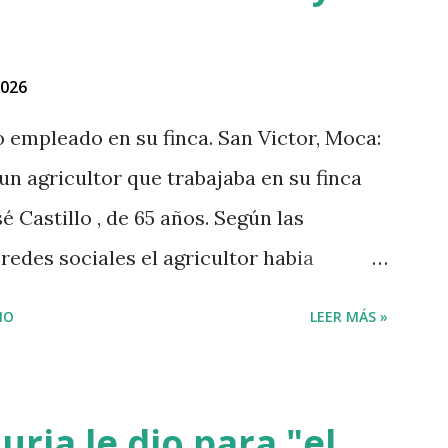
2026
no empleado en su finca. San Victor, Moca:
 un agricultor que trabajaba en su finca
é Castillo , de 65 años. Según las
edes sociales el agricultor habia
lo que el haitiano de inmediato se puso
IO
LEER MÁS »
eró y lo asesinó para robarle pensando
. Tambien se dice que el haitiano le debia
gó a prestarle más dinero, por lo que este
ria le dio para "el