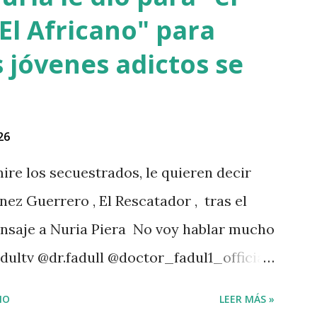
do el momento oportuno para cometer el
El Africano" para
iones el haitiano era adicto a las drogas y
 jóvenes adictos se
estado. Las versiones de los comunitarios
 su ropa empapada de sangre y que éste
ensangrentada tirada en el lugar donde
26
da. Éste es solo uno de múltiples
ire los secuestrados, le quieren decir
i...
nez Guerrero , El Rescatador , tras el
ensaje a Nuria Piera No voy hablar mucho
dultv @dr.fadull @doctor_fadul1_official
 personas de mi país me iba a traer tanto
IO
LEER MÁS »
4 Dios con nosotros. " @luisabinader el