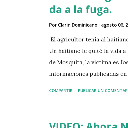
da a la fuga.
Por
Clarin Dominicano
agosto 06, 
El agricultor tenía al haitia
Un haitiano le quitó la vida a
de Mosquita, la victima es Jos
informaciones publicadas en r
vendido unos aguacates, por 
COMPARTIR
PUBLICAR UN COMENTAR
al acecho del agricultor, esp
que el agricultor tenía dinero
dinero al occiso y este se ne
VIDEO: Ahora Nu