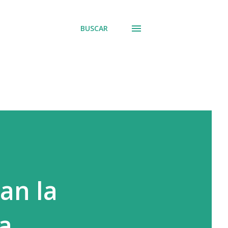
BUSCAR
an la
na