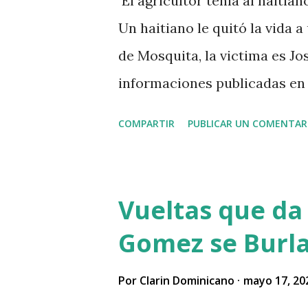
El agricultor tenía al haitia
Un haitiano le quitó la vida a
de Mosquita, la victima es Jos
informaciones publicadas en r
vendido unos aguacates, por 
COMPARTIR
PUBLICAR UN COMENTAR
al acecho del agricultor, esp
que el agricultor tenía dinero
dinero al occiso y este se ne
Vueltas que da 
a su vez se mantuvo esperan
Gomez se Burla
hecho y asaltarlo, según vers
por eso le pidió el dinero pr
Por
Clarin Dominicano
mayo 17, 20
indican que el asesino tenía