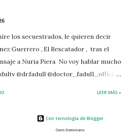
26
ire los secuestrados, le quieren decir
nez Guerrero , El Rescatador , tras el
ensaje a Nuria Piera No voy hablar mucho
dultv @dr.fadull @doctor_fadul1_official
 personas de mi país me iba a traer tanto
IO
LEER MÁS »
4 Dios con nosotros. " @luisabinader el
 te mandó a decir algo escúchalo Nuria".
Con tecnología de Blogger
agram A post shared by Juan carlos
Clarin Dominicano
tador528) Mas abajo de dejamos el video