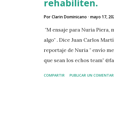
rehabiliten.
Por
Clarin Dominicano
mayo 17, 20
"M ensaje para Nuria Piera, m
algo" . Dice Juan Carlos Martí
reportaje de Nuria " envío m
que sean los echos team" @fa
. " No sabía que ayudar a las
COMPARTIR
PUBLICAR UN COMENTAR
problemas Jehová" . @pecosa3
señor que pusiste en el video
VIDEO View this post on Inst
martinez Guerrero (@elresca