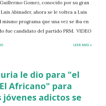
Guillermo Gomez, conocido por su gran
ensangrentada tirada en el lugar donde
Luis Abinader, ahora se le voltea a Luis
da. Éste es solo uno de múltiples
 el mismo programa que una vez se iba en
i...
ndo fue candidato del partido PRM. VIDEO
IO
LEER MÁS »
ria le dio para "el
El Africano" para
 jóvenes adictos se