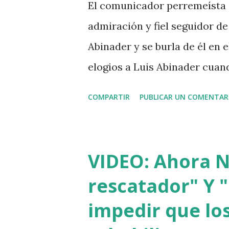
El comunicador perremeísta 
se bañó y de dejó las ropas 
admiración y fiel seguidor de 
vivía, luego empredi ó la hui
Abinader y se burla de él en
asesinatos cometidos por hait
elogios a Luis Abinader cua
COMPARTIR
PUBLICAR UN COMENTAR
VIDEO: Ahora Nu
rescatador" Y "
impedir que los