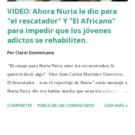
VIDEO: Ahora Nuria le dio para
"el rescatador" Y "El Africano"
para impedir que los jóvenes
adictos se rehabiliten.
Por
Clarin Dominicano
"M ensaje para Nuria Piera, mire los secuestrados, le
quieren decir algo" . Dice Juan Carlos Martínez Guerrero ,
El Rescatador , tras el reportaje de Nuria " envío mensaje a
Nuria Piera No voy hablar mucho que sean los echos team"
@fadultv @dr.fadull @doctor_fadul1_official . " No sabía que
COMPARTIR
PUBLICAR UN COMENTARIO
LEER MÁS »
ayudar a las personas de mi país me iba a traer tanto
problemas Jehová" . @pecosa34 Dios con nosotros. "
@luisabinader el señor que pusiste en el video te mandó a
decir algo escúchalo Nuria". VIDEO View this post on