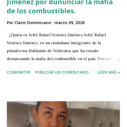
Jiménez por dununciar la mafia
de los combustibles.
Por
Clarin Dominicano
marzo 09, 2026
¿Quien es Jefté Rafael Ventura Jiménez Jefté Rafael
Ventura Jiménez; es un ciudadano integrante de la
plataforma Hablando de Vehículos que ha estado
denunciando la mafia del combustible en el país. Durante su
operación el señor Ventura ha encontrado serias
COMPARTIR
PUBLICAR UN COMENTARIO
LEER MÁS »
irregularidades en el octanaje del combustible que venden
las diferentes gasolineras del país, por lo cual hizo varias
denuncias y sus videos se hicieron virales. No obstante y a
pesar de que esas irregularidades en el octanaje del
combustible que se venden en las distintas gasolineras es
un grave delito no solo porque viola los estatutos de pro
cosumidor, sino por poner en peligo las vidas de las