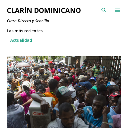
Ir al contenido principal
CLARÍN DOMINICANO
Claro Directo y Sencillo
Las más recientes
Actualidad
E
n
t
r
a
d
a
s