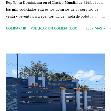
República Dominicana en el Clásico Mundial de Béisbol son
los más codiciados entres los usuarios de su servicio de
venta y reventa para eventos. La demanda de boletos para
juegos de RD es un 10% superior a la de Japón y un 23%
COMPARTIR
PUBLICAR UN COMENTARIO
LEER MÁS »
superior a la de Estados Unidos. 🔥 Según el portal
Stubhub, las boletas para los partidos de República
Dominicana en el Clásico Mundial de Béisbol son los más
codiciados entres los usuarios de su servicio de venta y
reventa para eventos. La demanda de boletos para juegos
de RD es un 10% superior a la de Japón…
pic.twitter.com/Zgt1ITJw6A — ESPN.com.do🇩🇴
(@ESPN_DO) March 10, 2026