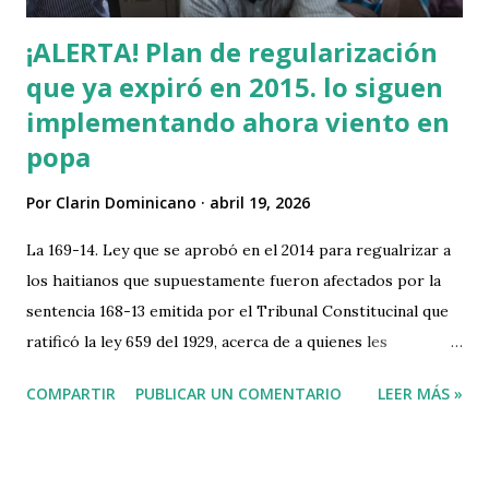
¡ALERTA! Plan de regularización
que ya expiró en 2015. lo siguen
implementando ahora viento en
popa
Por
Clarin Dominicano
abril 19, 2026
La 169-14. Ley que se aprobó en el 2014 para regualrizar a
los haitianos que supuestamente fueron afectados por la
sentencia 168-13 emitida por el Tribunal Constitucinal que
ratificó la ley 659 del 1929, acerca de a quienes les
corresponde la nacionalidad dominicana y a quienes no. Sin
COMPARTIR
PUBLICAR UN COMENTARIO
LEER MÁS »
embargo esta ley (169-14) ya expiró en el año 2015, a pesar
de ello, varias publicaciones circulan en las redes sociales
que indican que esta ley, la cual e ya expiró, aun se está