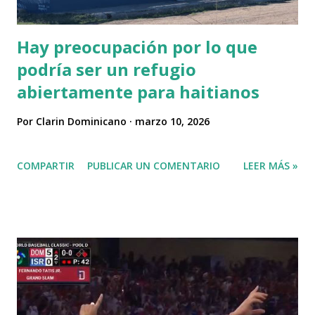
Hay preocupación por lo que
podría ser un refugio
abiertamente para haitianos
Por
Clarin Dominicano
marzo 10, 2026
COMPARTIR
PUBLICAR UN COMENTARIO
LEER MÁS »