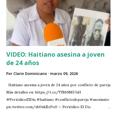
personas al causar daños a sus vehículos y a su economía,
todo indica que es todo lo contrario, porque a quien se le
ha aplicado todo el peso de la ley es a él y no a los
infractores que venten el combustble malo. No ha sido solo
una persecusión a nivel judicial; incluso, el señor Ventura ha
sido víctima de atentados contra su perso...
VIDEO: Haitiano asesina a joven
de 24 años
Por
Clarin Dominicano
marzo 09, 2026
Haitiano asesina a joven de 24 años por conflicto de pareja
Más detalles en: https://t.co/TfB69M57sH
#PeriódicoElDía #haitiano #conflictodepareja #asesinato
pic.twitter.com/xb0ukZzPo0 — Periódico El Día
(@ElDia_do) March 7, 2026