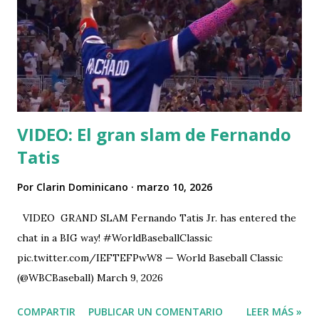
VIDEO: El gran slam de Fernando
Tatis
Por
Clarin Dominicano
marzo 10, 2026
VIDEO GRAND SLAM Fernando Tatis Jr. has entered the
chat in a BIG way! #WorldBaseballClassic
pic.twitter.com/IEFTEFPwW8 — World Baseball Classic
(@WBCBaseball) March 9, 2026
COMPARTIR
PUBLICAR UN COMENTARIO
LEER MÁS »