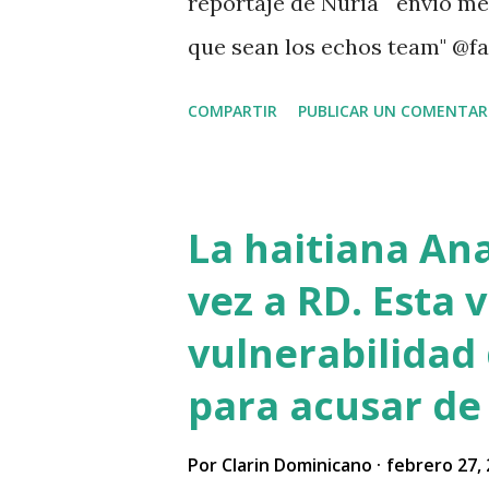
reportaje de Nuria " envío m
que sean los echos team" @fa
. " No sabía que ayudar a las
COMPARTIR
PUBLICAR UN COMENTAR
problemas Jehová" . @pecosa3
señor que pusiste en el video
VIDEO View this post on Inst
La haitiana An
martinez Guerrero (@elresca
vez a RD. Esta 
del reportaje de Nuria Piera
vulnerabilidad 
para acusar de 
Por
Clarin Dominicano
febrero 27,