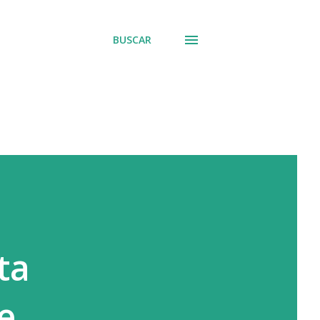
BUSCAR
ta
e