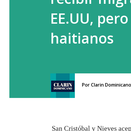
EE.UU, pero
haitianos
Por
Clarin Dominican
San Cristóbal y Nieves ace