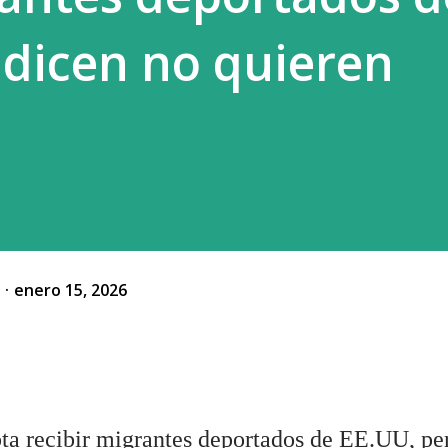
 dicen no quieren
o
enero 15, 2026
pta recibir migrantes deportados de EE.UU, pe