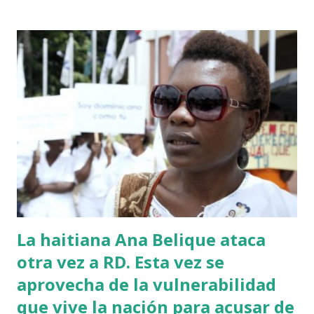
@luisabinader el señor que pusiste en el video te mandó a
decir algo escúchalo Nuria". VIDEO View this post on
Instagram A post shared by Juan carlos martinez Guerrero
(@elrescatador528) Mas abajo de dejamos el video del
reportaje de Nuria Piera PARTE 1 PARTE 2
La haitiana Ana Belique ataca
otra vez a RD. Esta vez se
aprovecha de la vulnerabilidad
que vive la nación para acusar de