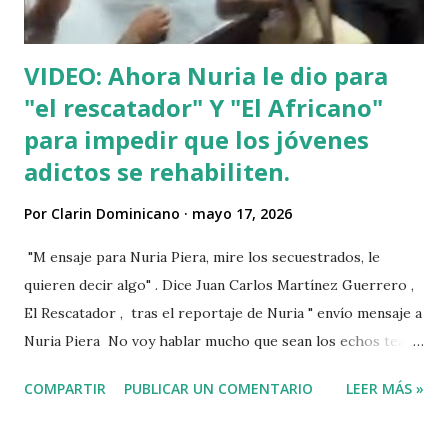
VIDEO: Ahora Nuria le dio para
"el rescatador" Y "El Africano"
para impedir que los jóvenes
adictos se rehabiliten.
Por
Clarin Dominicano
mayo 17, 2026
"M ensaje para Nuria Piera, mire los secuestrados, le
quieren decir algo" . Dice Juan Carlos Martínez Guerrero ,
El Rescatador , tras el reportaje de Nuria " envío mensaje a
Nuria Piera No voy hablar mucho que sean los echos team"
@fadultv @dr.fadull @doctor_fadul1_official . " No sabía que
COMPARTIR
PUBLICAR UN COMENTARIO
LEER MÁS »
ayudar a las personas de mi país me iba a traer tanto
problemas Jehová" . @pecosa34 Dios con nosotros. "