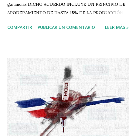
ganancias DICHO ACUERDO INCLUYE UN PRINCIPIO DE
APODERAMIENTO DE HASTA 15% DE LA PRODUCCIÓN
DE HIDROCARBUROS EXTRAÍDOS El ministro de Energía y
COMPARTIR
PUBLICAR UN COMENTARIO
LEER MÁS »
Minas, Antonio Almonte, aseguró este jueves que en el
nuevo contrato de explotación petrolera con la
corporación estadounidense Apache el país recibirá por lo
menos el 40 por ciento de los beneficios. Estas
declaraciones del funcionario se llevaron a cabo durante
una rueda de prensa en el Palacio Nacional, donde también
afirmó que dicho acuerdo incluye un principio de
apoderamiento de hasta 15% de la producción de
hidrocarburos extraídos. Igualmente tiene cláusulas de
protección ambienta l, según Almonte, a fin de proteger la
zona en que operará Apache en búsqueda de crudo de
petróleo y gas natural. Asimismo, Almonte aseveró que
todo el costo de la fase exploratoria del proyecto será