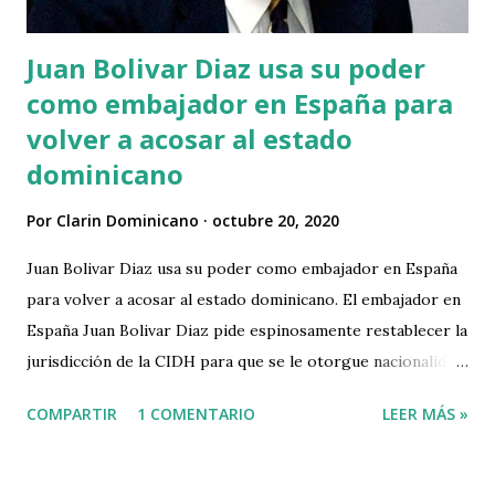
pronunciado a favor de las uniones civiles desde su e...
Juan Bolivar Diaz usa su poder
como embajador en España para
volver a acosar al estado
dominicano
Por
Clarin Dominicano
octubre 20, 2020
Juan Bolivar Diaz usa su poder como embajador en España
para volver a acosar al estado dominicano. El embajador en
España Juan Bolivar Diaz pide espinosamente restablecer la
jurisdicción de la CIDH para que se le otorgue nacionalidad
dominicana a todos los haitianos. En un artículo publicado
COMPARTIR
1 COMENTARIO
LEER MÁS »
en el periódico Hoy , de fecha 17 de octubre de 2020, Juan
Bolivar Diaz publica un artículo que titula: "Conviene
restablecer la jurisdicción de la Corte Interamericana de