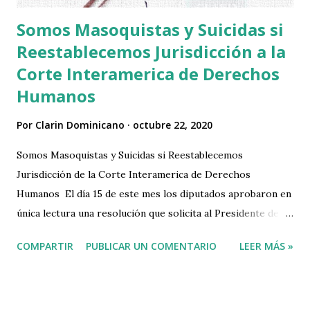
cubierto por la compañía norteamericana. En total ser...
Somos Masoquistas y Suicidas si
Reestablecemos Jurisdicción a la
Corte Interamerica de Derechos
Humanos
Por
Clarin Dominicano
octubre 22, 2020
Somos Masoquistas y Suicidas si Reestablecemos
Jurisdicción de la Corte Interamerica de Derechos
Humanos El día 15 de este mes los diputados aprobaron en
única lectura una resolución que solicita al Presidente de la
República definir el estatus jurídico de hecho y derecho de
COMPARTIR
PUBLICAR UN COMENTARIO
LEER MÁS »
la nación dominicana en cuanto a la posición de
permanencia en la corte Interamericana de Derechos
Humanos (CIDH), como forma institucional dentro del
marco del derecho nacional e internacional. La pieza de la