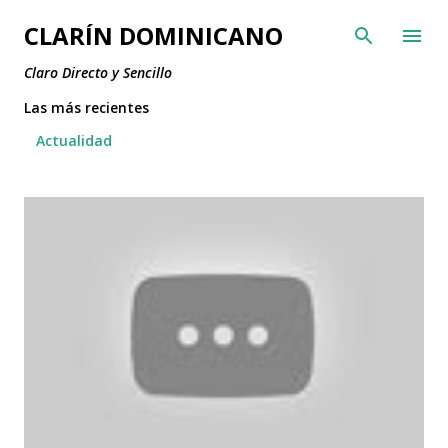
Ir al contenido principal
CLARÍN DOMINICANO
Claro Directo y Sencillo
Las más recientes
Actualidad
E
n
t
r
a
d
a
s