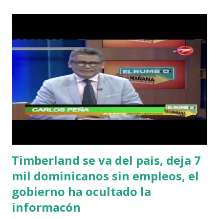
Derechos Humanos" En dicho artículo nuestro flamante
embajador en España dice lo siguiente: "Bastaría con que el
Congreso Nacional ratifique la competencia de la Corte, ya
contenida en la Convención Americana sobre Derechos
Humanos, acogiendo ese requisito de la sentencia 256-14
del Tribunal Constitucional". Es un extenso artículo en el
cual hilvana sus mas profundos y maliciosos criterios
contra el país; se subleva en teorias e ideas fantasiosas
todas con su mal propósito, El flamante embajador explica
como...
Timberland se va del pais, deja 7
mil dominicanos sin empleos, el
gobierno ha ocultado la
informacón