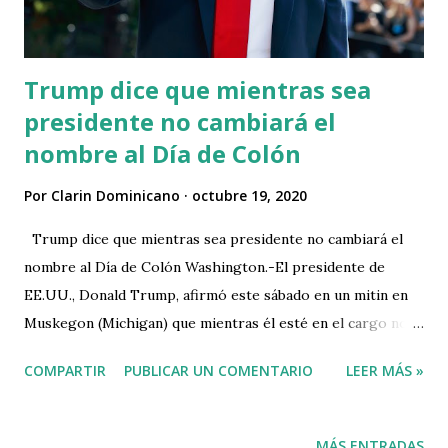
Trump dice que mientras sea
presidente no cambiará el
nombre al Día de Colón
Por
Clarin Dominicano
octubre 19, 2020
Trump dice que mientras sea presidente no cambiará el
nombre al Día de Colón Washington.-El presidente de
EE.UU., Donald Trump, afirmó este sábado en un mitin en
Muskegon (Michigan) que mientras él esté en el cargo no
se cambiará el nombre del festivo federal del Día de Colón,
COMPARTIR
PUBLICAR UN COMENTARIO
LEER MÁS »
el 12 de octubre, a Día de los Pueblos Indígenas, como
algunos sectores abogan. “La semana pasada (Joe) Biden
atacó a Cristóbal Colón rechazando reconocer el Día de
MÁS ENTRADAS