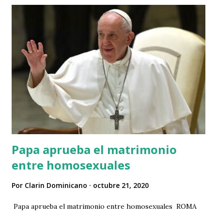
auditoría del diputado Alexis Jiménez en uno de sus
considerando establece que ese acto jurídico denominado
“Instrumento de Aceptación de la Competencia de la Corte
Interamericana de Derechos Humanos” fue impugnado por
accionantes y por el gobierno constitucional periodo 2012 -
2016 y por connotados accionantes juristas dominicanos,
mediante el Expediente núm. TC-01-2005-0013, Diputado
Alexis Jimenez relativo a la acción directa de
inconstitucionalidad incoada en fecha veinticinco (25) de
nov...
Papa aprueba el matrimonio
entre homosexuales
Por
Clarin Dominicano
octubre 21, 2020
Papa aprueba el matrimonio entre homosexuales ROMA