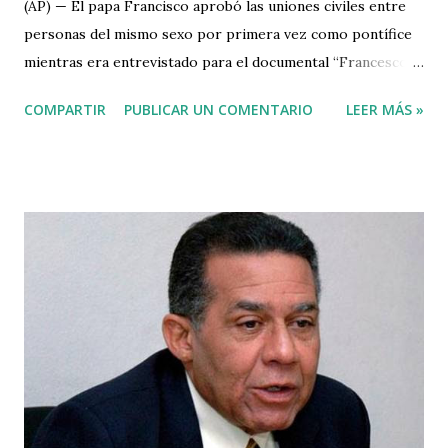
(AP) — El papa Francisco aprobó las uniones civiles entre
personas del mismo sexo por primera vez como pontífice
mientras era entrevistado para el documental “Francesco”,
que se estrenó el miércoles en el Festival de Cine de Roma.
COMPARTIR
PUBLICAR UN COMENTARIO
LEER MÁS »
El apoyo papal aparece a mitad de la película, que
profundiza en los temas que más interesan a Francisco,
como el medio ambiente, la pobreza, la migración, la
desigualdad racial y de ingresos y las personas más
afectadas por la discriminación. “Las personas
homosexuales tienen derecho a estar en una familia. Son
hijos de Dios”, dijo Francisco en una de sus entrevistas para
la película. "Lo que debemos tener es una ley de unión civil.
De esa manera están legalmente cubiertos”. Cuando era
arzobispo de Buenos Aires, Francisco apoyó las uniones
civiles para parejas gay como alternativa al matrimonio
entre personas del mismo sexo, pero jamás se había